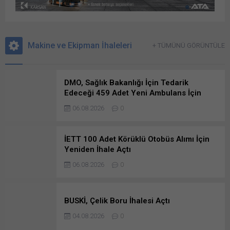
Makine ve Ekipman İhaleleri
+ TÜMÜNÜ GÖRÜNTÜLE
DMO, Sağlık Bakanlığı İçin Tedarik
Edeceği 459 Adet Yeni Ambulans İçin
Teklif Aldı
06.08.2026
0
İETT 100 Adet Körüklü Otobüs Alımı İçin
Yeniden İhale Açtı
06.08.2026
0
BUSKİ, Çelik Boru İhalesi Açtı
04.08.2026
0