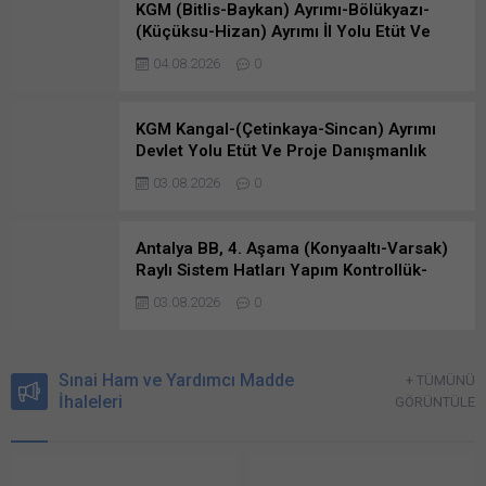
KGM (Bitlis-Baykan) Ayrımı-Bölükyazı-
(Küçüksu-Hizan) Ayrımı İl Yolu Etüt Ve
Proje Danışmanlık Hizmeti İçin Teklif Aldı
04.08.2026
0
KGM Kangal-(Çetinkaya-Sincan) Ayrımı
Devlet Yolu Etüt Ve Proje Danışmanlık
Hizmeti İçin Teklif İstedi
03.08.2026
0
Antalya BB, 4. Aşama (Konyaaltı-Varsak)
Raylı Sistem Hatları Yapım Kontrollük-
Danışmanlık Hizmetleri İçin Teklif İstendi
03.08.2026
0
Sınai Ham ve Yardımcı Madde
+ TÜMÜNÜ
İhaleleri
GÖRÜNTÜLE