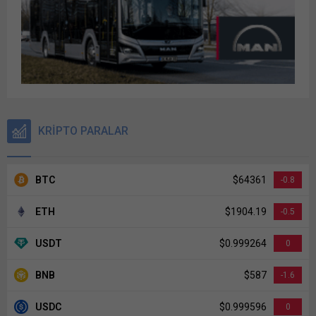
KRİPTO PARALAR
BTC
$64361
-0.8
ETH
$1904.19
-0.5
USDT
$0.999264
0
BNB
$587
-1.6
USDC
$0.999596
0