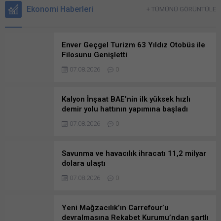
Ekonomi Haberleri
+ TÜMÜNÜ GÖRÜNTÜLE
Enver Geçgel Turizm 63 Yıldız Otobüs ile
Filosunu Genişletti
07.08.2026
0
Kalyon İnşaat BAE’nin ilk yüksek hızlı
demir yolu hattının yapımına başladı
07.08.2026
0
Savunma ve havacılık ihracatı 11,2 milyar
dolara ulaştı
07.08.2026
0
Yeni Mağzacılık’ın Carrefour’u
devralmasına Rekabet Kurumu’ndan şartlı