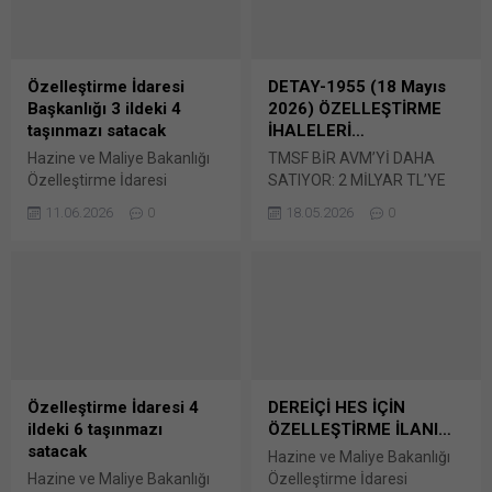
Özelleştirme İdaresi
DETAY-1955 (18 Mayıs
Başkanlığı 3 ildeki 4
2026) ÖZELLEŞTİRME
taşınmazı satacak
İHALELERİ…
Hazine ve Maliye Bakanlığı
TMSF BİR AVM’Yİ DAHA
Özelleştirme İdaresi
SATIYOR: 2 MİLYAR TL’YE
Başkanlığı (ÖİB), 3 ildeki 4
YAKIN BEDEL İSTENDİ
11.06.2026
0
18.05.2026
0
taşınmazı satış yöntemiyle
Tasarruf Mevduatı Sigorta
özelleştirecek. ÖİB’nin
Fonu (TMSF), Point Bornova
yatırımcılara yönelik
AVM Ticari ve İktisadi
duyurusu, Resmi Gazete’de
Bütünlüğü’nü satışa çıkardı.
yayımlandı. Buna göre
AVM için 1 milyar 700 milyon
Ağrı’nın Eleşkirt, Samsun’un
200 bin TL muhammen
Havza ve Aydın’ın Didim
bedel belirlendi. Tasarruf
ilçesindeki bazı
Mevduatı Sigorta Fonu
taşınmazların satışı
(TMSF), Point Bornova AVM
Özelleştirme İdaresi 4
DEREİÇİ HES İÇİN
yapılacak. Son teklifler Ağrı
Ticari ve İktisadi
ildeki 6 taşınmazı
ÖZELLEŞTİRME İLANI…
ve Samsun’daki toplam 3
Bütünlüğü’nü satışa...
satacak
Hazine ve Maliye Bakanlığı
taşınmaz için 30 Haziran’a
Hazine ve Maliye Bakanlığı
Özelleştirme İdaresi
kadar, Aydın’daki taşınmaz...