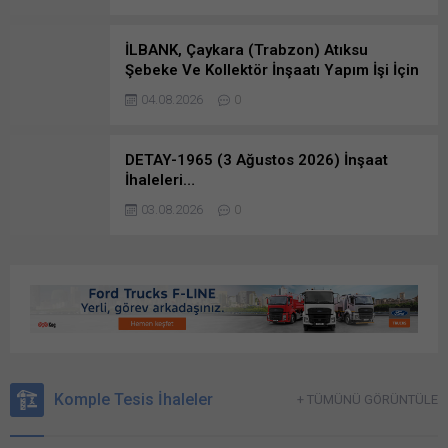
İLBANK, Çaykara (Trabzon) Atıksu
Şebeke Ve Kollektör İnşaatı Yapım İşi İçin
İhale Açtı
04.08.2026
0
DETAY-1965 (3 Ağustos 2026) İnşaat
İhaleleri…
03.08.2026
0
Komple Tesis İhaleler
+ TÜMÜNÜ GÖRÜNTÜLE