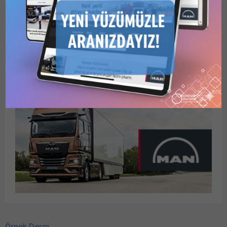
İşleri Müdürlüğü’nce yapılan
İşleri Müdürlüğü’nce
duyuruya göre,
2026/852849 İKN numaralı
2026/926059 İKN numaralı
dosya konusu Batman
dosya konusu 1140 Ton
TÜPRAŞ Rafinesinden
Asfalt Malzemesi (Bitüm)
Palandöken Belediyesi
Nakli hizmet alımı 4734
Asfalt Üretim Tesisine 2500
sayılı Kamu İhale
Ton Bitüm Nakliyesi hizmet
Kanununun 19 uncu
alımı 4734 sayılı Kamu İhale
maddesine göre açık ihale
Kanununun 19 uncu
usulü ile ihale edilecektir.
maddesine göre açık ihale
Şartname, Kemerköprü
usulü ile ihale edilecektir.
Mahallesi Elmalık Sokak
Şartname, Adnan Menderes
No:1 Merkez/Bartın...
Mah. 25070...
Örnek Dergi