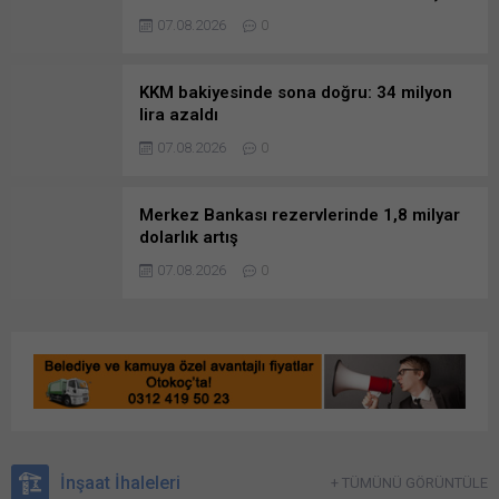
onay
07.08.2026
0
KKM bakiyesinde sona doğru: 34 milyon
lira azaldı
07.08.2026
0
Merkez Bankası rezervlerinde 1,8 milyar
dolarlık artış
07.08.2026
0
İnşaat İhaleleri
+ TÜMÜNÜ GÖRÜNTÜLE