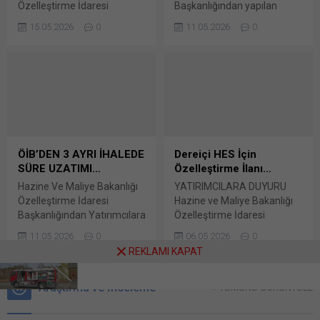
Özelleştirme İdaresi
Başkanlığından yapılan
Başkanlığı (ÖİB), 4 ildeki 6
duyuruya göre, Elektrik
15.05.2026
0
11.05.2026
0
taşınmazı satış yöntemiyle
Üretim A.Ş.ye ait Kars ilinde
özelleştirecek. ÖİB’nin
bulunan Dereiçi Hidroelektrik
yatırımcılara yönelik
Santrali ve Santral
duyurusu, Resmi Gazete’de
tarafından kullanılan
yayımlandı. Buna göre
taşınmazlar bir bütün
Antalya’nın Alanya,
halinde (Dereiçi HES) 4046
Ankara’nın Çankaya, İzmir’in
sayılı Özelleştirme
Aliağa ve Yalova’nın merkez
Uygulamaları Hakkında
ilçelerindeki bazı
Kanun hükümleri
ÖİB’DEN 3 AYRI İHALEDE
Dereiçi HES İçin
taşınmazların satışı
kapsamında “İşletme
SÜRE UZATIMI…
Özelleştirme İlanı…
yapılacak. Son teklifler
Hakkının Verilmesi”
Hazine Ve Maliye Bakanlığı
YATIRIMCILARA DUYURU
Antalya’daki 2 taşınmaz için
yöntemiyle
Özelleştirme İdaresi
Hazine ve Maliye Bakanlığı
9 Haziran, Ankara, İzmir ve
özelleştirilecektir.
Başkanlığından Yatırımcılara
Özelleştirme İdaresi
Yalova’daki...
Sözkonusu ihale duyurusu 6
Duyurular: İdarece,
Başkanlığından: T.C. Hazine
Mayıs 2026 tarihli...
11.05.2026
0
06.05.2026
0
08/04/2026 tarihli Resmi
ve Maliye Bakanlığı
REKLAMI KAPAT
Gazete’de yayımlanarak
Özelleştirme İdaresi
ihale ilanına çıkılan Maliye
Başkanlığı (İdare)
Hazinesi adına kayıtlı
Araştırma ve İnceleme
tarafından aşağıda belirtilen
+ TÜMÜNÜ GÖRÜNTÜLE
Antalya ili, Alanya ilçesi,
Elektrik Üretim A.Ş.ye ait
Kestel Mahallesi, 1106 ada 6
Kars ilinde bulunan Dereiçi