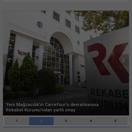
Yeni Mağzacılık’ın Carrefour’u devralmasına
Rekabet Kurumu’ndan şartlı onay
1
2
3
4
5