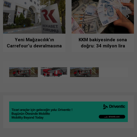
Yeni Mağzacılık’ın
KKM bakiyesinde sona
Carrefour’u devralmasına
doğru: 34 milyon lira
Rekabet Kurumu’ndan
azaldı
şartlı onay