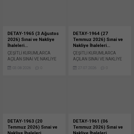
DETAY-1965 (3 Ağustos
DETAY-1964 (27
2026) Sınai ve Nakliye
Temmuz 2026) Sınai ve
İhaleleri…
Nakliye İhaleleri…
ÇEŞİTLİ KURUMLARCA
ÇEŞİTLİ KURUMLARCA
AÇILAN SINAİ VE NAKLİYE
AÇILAN SINAİ VE NAKLİYE
İHALELERİ… KARAYOLLARI
İHALELERİ… ASKİ,
03.08.2026
0
27.07.2026
0
8.BÖLGE MÜDÜRLÜĞÜ TUZ
ALÜMİNYUM SÜLFAT
ALACAK Karayolları 8. Bölge
SİPARİŞİ VERDİ Ankara
Müdürlüğü’nce yapılan
Büyükşehir Belediyesi ASKİ
duyuruya göre, ihtiyaç
Genel Müdürlüğü’nce 2
duyulan 2026/1354401 İKN
Haziran 2026 tarihinde
numaralı dosya konusu
ihalesi gerçekleştirilen
Karayolları 8 Bölge
2026/623606 İKN numaralı
Müdürlüğüne Bağlı Şube
dosya konusu 14.000 ton
Şefliklerinde Kış Sezonunda
Alüminyum Sülfat
DETAY-1963 (20
DETAY-1961 (06
Kar ve Buz Mücadelesinde
temininde sonuç belli oldu.
Temmuz 2026) Sınai ve
Temmuz 2026) Sınai ve
Kullanılmak Üzere Şube
Edinilen bilgiye göre,
Nakliye İhaleleri…
Nakliye İhaleleri…