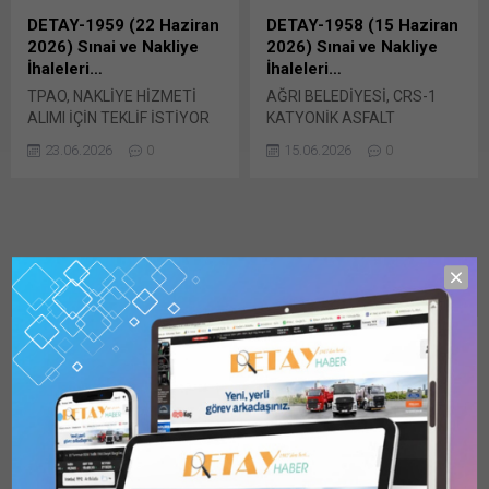
İhale Usulü 1 – İdarenin a)
kullanılmak üzere
DETAY-1959 (22 Haziran
DETAY-1958 (15 Haziran
Adresi : 600
2026/931690 İKN numaralı
2026) Sınai ve Nakliye
2026) Sınai ve Nakliye
Evler Mah. 2040 Sokak No: 3
dosya konusu 7 Kalem
İhaleleri…
İhaleleri…
10200-Bandırma...
Muhtelif Patlayıcı Madde ve
TPAO, NAKLİYE HİZMETİ
AĞRI BELEDİYESİ, CRS-1
Ateşleme Sistemleri Mal
ALIMI İÇİN TEKLİF İSTİYOR
KATYONİK ASFALT
Alım için...
Türkiye Petrolleri Anonim
EMÜLSİYONU ALIMI Ağrı
23.06.2026
0
15.06.2026
0
Ortaklığı Genel
Belediye Başkanlığı’nca
Müdürlüğünden yapılan
yapılan duyuruya göre,
duyuruya göre,
2026/1020676 İKN numaralı
2026/1014312 İKN numaralı
dosya konusu 30 Ton CRS-1
dosya konusu 1100000357
Katyonik Asfalt Emülsiyonu
Mersin, İskenderun ve
Alımı 4734 sayılı Kamu İhale
Çevresindeki Limanlardan
Kanununun 19 uncu
Merkez, Taşucu/Filyos KLM
maddesine göre açık ihale
ve Bölgelere Nakliye Hizmet
usulü ile ihale edilecektir.
DETAY-1956 (25 Mayıs –
DETAY-1955 (18 Mayıs
Alımı ihale edilecektir.
Şartname, Fırat Mahallesi
1 Haziran 2026) Nakliye
2026) NAKLİYE VE SINAİ
Şartname bedeli 3.000 TL
Atalay Caddesi Ağrı
ve Sınai İhaleleri…
İHALELERİ…
karşılığı, Vakıflar Bankası
Merkez/Ağrı (0472
BARTIN BELEDİYESİ,
PALANDÖKEN BELEDİYESİ,
TPAO. Bürosu TL için Hesap
2151190) adresinden...
ASFALT MALZEMESİ NAKLİ
BİTÜM MALZEME
No:...
YAPTIRACAK Bartın
TAŞITTIRACAK Palandöken
01.06.2026
0
18.05.2026
0
Belediye Başkanlığı Fen
Belediye Başkanlığı Fen