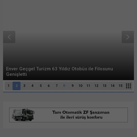
Enver Geçgel Turizm 63 Yıldız Otobüs ile Filosunu
Genişletti
1
2
3
4
5
6
7
R
9
10
11
12
13
14
15