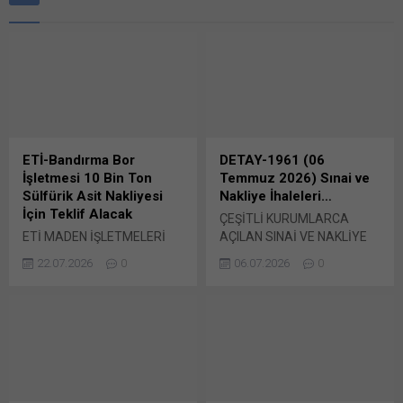
2026/931690 İKN numaralı
dosya konusu 1.170.000 kg
dosya konusu 7 Kalem
Sülfürik Asit temini için ihale
Muhtelif Patlayıcı Madde ve
açıldı. Şartname, Mithatpaşa
Ateşleme Sistemleri Mal
Caddesi No:14 06100
Alım için 1 Temmuz 2026
Yenişehir Çankaya/Ankara
tarihinde elektronik ortamda
(Tel: 0312 4585500 – 312
EKAP üzerinden ihale
4585800) adresinden ve
yapıldı. DETAY Muhabirinin
EKAP üzerinden görülebilir....
aldığı bilgiye göre,...
ETİ-Bandırma Bor
DETAY-1961 (06
İşletmesi 10 Bin Ton
Temmuz 2026) Sınai ve
Sülfürik Asit Nakliyesi
Nakliye İhaleleri…
İçin Teklif Alacak
ÇEŞİTLİ KURUMLARCA
ETİ MADEN İŞLETMELERİ
AÇILAN SINAİ VE NAKLİYE
BANDIRMA BOR VE ASİT
İHALELERİ… ABB, MADEN
22.07.2026
0
06.07.2026
0
FABRİKALARI İŞLETME
SAHALARI İÇİN PATLAYICI
MÜDÜRLÜĞÜ İhale Kayıt
MADDE İHALESİ YAPTI
Numarası :
Ankara Büyükşehir Belediye
2026/1345153 İşin Adı
Başkanlığı Fen İşleri Dairesi
: 10000 Ton Sülfürik
Başkanlığı’nca geçtiğimiz
Asit Nakliyesi Hizmet Alımı
günlerde duyurusu yapılan
İhale Türü – Usulü
(DETAY-1957) kendisine
: Hizmet Alımı – Açık
bağlı maden sahalarında