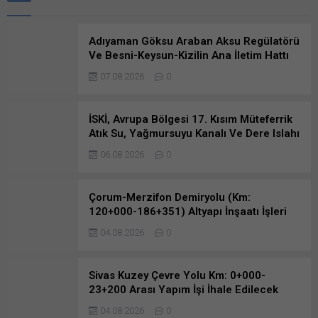
Adıyaman Göksu Araban Aksu Regülatörü
Ve Besni-Keysun-Kizilin Ana İletim Hattı
Yapım İşi
07.08.2026
0
İSKİ, Avrupa Bölgesi 17. Kısım Müteferrik
Atık Su, Yağmursuyu Kanalı Ve Dere Islahı
İnşaatı İhale Duyuru…
06.08.2026
0
Çorum-Merzifon Demiryolu (Km:
120+000-186+351) Altyapı İnşaatı İşleri
İhalesi Sonuçlandı
04.08.2026
0
Sivas Kuzey Çevre Yolu Km: 0+000-
23+200 Arası Yapım İşi İhale Edilecek
04.08.2026
0