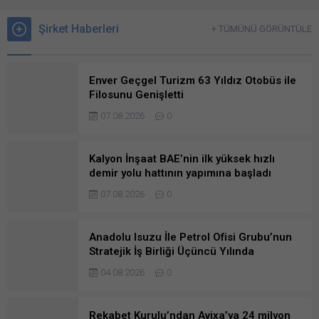
Şirket Haberleri
+ TÜMÜNÜ GÖRÜNTÜLE
Enver Geçgel Turizm 63 Yıldız Otobüs ile
Filosunu Genişletti
07.08.2026
0
Kalyon İnşaat BAE’nin ilk yüksek hızlı
demir yolu hattının yapımına başladı
07.08.2026
0
Anadolu Isuzu İle Petrol Ofisi Grubu’nun
Stratejik İş Birliği Üçüncü Yılında
Güçlenerek Devam Ediyor
04.08.2026
0
Rekabet Kurulu’ndan Avixa’ya 24 milyon