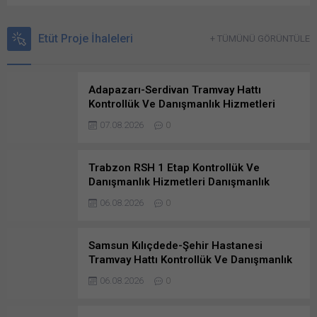
Etüt Proje İhaleleri
+ TÜMÜNÜ GÖRÜNTÜLE
Adapazarı-Serdivan Tramvay Hattı
Kontrollük Ve Danışmanlık Hizmetleri
Danışmanlık Hizmetlerine Başvuruda
07.08.2026
0
Bulunanlar
Trabzon RSH 1 Etap Kontrollük Ve
Danışmanlık Hizmetleri Danışmanlık
Hizmetleri İşine Başvurusunda
06.08.2026
0
Bulunanlar
Samsun Kılıçdede-Şehir Hastanesi
Tramvay Hattı Kontrollük Ve Danışmanlık
Hizmetlerine Teklif Verenler…
06.08.2026
0