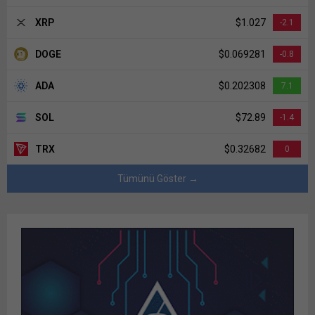
XRP
$1.027
-2.1
DOGE
$0.069281
-0.8
ADA
$0.202308
7.1
SOL
$72.89
-1.4
TRX
$0.32682
0
Tümünü Göster →