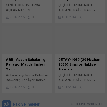
Şefliklerinin Depolarına
yaklaşık maliyeti
ÇEŞİTLİ KURUMLARCA
ÇEŞİTLİ KURUMLARCA
14050 Ton Tuz Alımı İşi
171.323.600,00 TL olan
AÇILAN NAKLİYE
AÇILAN SINAİ VE NAKLİYE
4734...
ihaleyi, 191.912.000,00 TL
İHALELERİ… TCDD
İHALELERİ… ABB, MADEN
bedel karşılığında...
20.07.2026
0
06.07.2026
0
TAŞIMACILIK İSTANBUL
SAHALARI İÇİN PATLAYICI
BÖLGE, NAKLİYE İŞLERİ İÇİN
MADDE İHALESİ YAPTI
TEKLİF İSTEDİ TCDD
Ankara Büyükşehir Belediye
Taşımacılık A.Ş. İstanbul
Başkanlığı Fen İşleri Dairesi
Bölge Müdürlüğünden
Başkanlığı’nca geçtiğimiz
yapılan duyuruya göre,
günlerde duyurusu yapılan
2026/1302051 İKN
(DETAY-1957) kendisine
numaralı dosya konusu HYT
bağlı maden sahalarında
YPL-3 Tekerlek Torna
kullanılmak üzere
ABB, Maden Sahaları İçin
DETAY-1960 (29 Haziran
Cihazının Halkalı’dan
2026/931690 İKN numaralı
Patlayıcı Madde İhalesi
2026) Sınai ve Nakliye
Kapıkule Araç Bakım
dosya konusu 7 Kalem
Yaptı
İhaleleri…
Kompleksine Nakli, Montajı,
Muhtelif Patlayıcı Madde ve
Ankara Büyükşehir Belediye
ÇEŞİTLİ KURUMLARCA
Saha Hazırlığı, Elektrik
Ateşleme Sistemleri Mal
Başkanlığı Fen İşleri Dairesi
AÇILAN SINAİ VE NAKLİYE
Bağlantıları, Devreye
Alım için...
Başkanlığı’nca geçtiğimiz
İHALELERİ… TŞF, SÜLFÜRİK
Alınması ve Çalışır Vaziyette
02.07.2026
0
29.06.2026
0
günlerde duyurusu yapılan
ASİT ALACAK Türkiye Şeker
Teslimi...
(DETAY-1957) kendisine
Fabrikaları (TŞF) Anonim
bağlı maden sahalarında
Şirketi Genel Müdürlüğü,
kullanılmak üzere
Nakliye İhaleleri
2026/1114825 İKN numaralı
+ TÜMÜNÜ GÖRÜNTÜLE