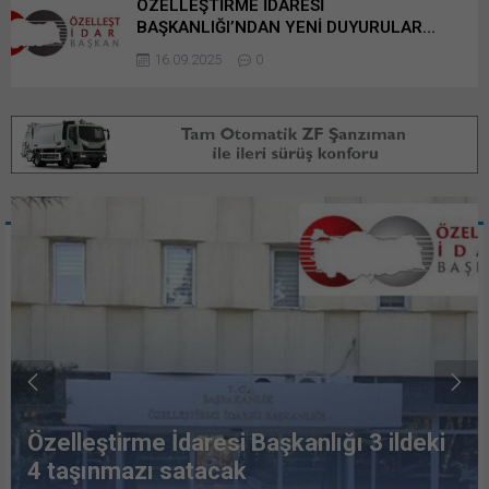
ÖZELLEŞTİRME İDARESİ
BAŞKANLIĞI’NDAN YENİ DUYURULAR…
16.09.2025
0
Özelleştirme İdaresi Başkanlığı 3 ildeki
4 taşınmazı satacak