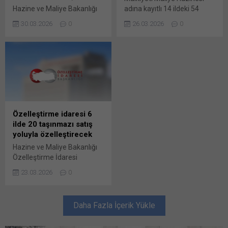
Hazine ve Maliye Bakanlığı
adına kayıtlı 14 ildeki 54
Özelleştirme İdaresi
taşınmazın özelleştirme
30.03.2026
0
26.03.2026
0
Başkanlığı (ÖİB), Ankara
kapsamına ve programına
Doğal Elektrik Üretim ve
alınması kararlaştırıldı.
Ticaret AŞ’ye ait belirli
Konuya ilişkin
oranlardaki hisselerin satış
Cumhurbaşkanı Kararı,
yöntemiyle
Resmi Gazete’de
özelleştirilmesine karar
yayımlandı. Buna göre
verdi. Hazine Bu gönderiye
üzerindeki Bu gönderiye
erişmek için 1 Kullanıcılı // 6
erişmek için 1 Kullanıcılı // 6
Aylık Abonelik, 1 Kullanıcılı //
Aylık Abonelik, 1 Kullanıcılı //
Özelleştirme idaresi 6
Yıllık Abonelik, 3 Kullanıcılı //
Yıllık Abonelik, 3 Kullanıcılı //
ilde 20 taşınmazı satış
Yıllık Abonelik veya 6
Yıllık Abonelik veya 6
yoluyla özelleştirecek
Kullanıcılı //...
Kullanıcılı //...
Hazine ve Maliye Bakanlığı
Özelleştirme İdaresi
Başkanlığı (ÖİB), 6 ilde 20
23.03.2026
0
taşınmazı satış yöntemiyle
özelleştirecek. ÖİB’nin
konuya yönelik duyurusu,
Daha Fazla İçerik Yükle
Resmi Gazete’de
yayımlandı. Buna göre