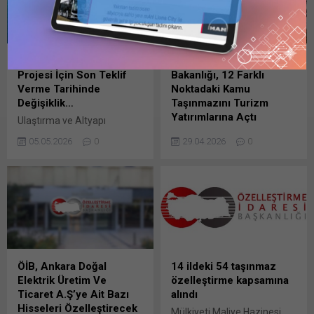
gönderiye erişmek için 1
Kullanıcılı // 6 Aylık Abonelik,
1 Kullanıcılı // Yıllık Abonelik,
3 Kullanıcılı // Yıllık Abonelik
Aydıncık Yat Limanı
Kültür Ve Turizm
veya 6 Kullanıcılı //...
Projesi İçin Son Teklif
Bakanlığı, 12 Farklı
Verme Tarihinde
Noktadaki Kamu
Değişiklik…
Taşınmazını Turizm
Yatırımlarına Açtı
Ulaştırma ve Altyapı
Bakanlığı Altyapı Yatırımları
Kültür ve Turizm Bakanlığı,
05.05.2026
0
29.04.2026
0
Genel Müdürlüğünden:
2026/1 sayılı “Kamu
20.02.2026 tarihli ve 33174
Taşınmazı Tahsis Duyurusu”
sayılı Resmî Gazete’de,
kapsamında toplam 12
25.02.2026 tarihinde Türkiye
taşınmazı turizm
ve Sabah gazetelerinde
yatırımlarına tahsis etmek
yayımlanarak 05.05.2026
üzere ilana çıktı. 29 Nisan
tarihinde gerçekleştirileceği
2026 tarihli Bu gönderiye
Bu gönderiye erişmek için 1
erişmek için 1 Kullanıcılı // 6
Kullanıcılı // 6 Aylık Abonelik,
Aylık Abonelik, 1 Kullanıcılı //
ÖİB, Ankara Doğal
14 ildeki 54 taşınmaz
1 Kullanıcılı // Yıllık Abonelik,
Yıllık Abonelik, 3 Kullanıcılı //
Elektrik Üretim Ve
özelleştirme kapsamına
3 Kullanıcılı // Yıllık Abonelik
Yıllık Abonelik veya 6
Ticaret A.Ş’ye Ait Bazı
alındı
veya 6 Kullanıcılı //...
Kullanıcılı //...
Hisseleri Özelleştirecek
Mülkiyeti Maliye Hazinesi