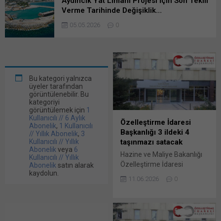
Aydıncık Yat Limanı Projesi İçin Son Teklif
Verme Tarihinde Değişiklik…
05.05.2026
0
Bu kategori yalnızca
üyeler tarafından
görüntülenebilir. Bu
kategoriyi
görüntülemek için
1
Kullanıcılı // 6 Aylık
Özelleştirme İdaresi
Abonelik
,
1 Kullanıcılı
Başkanlığı 3 ildeki 4
// Yıllık Abonelik
,
3
Kullanıcılı // Yıllık
taşınmazı satacak
Abonelik
veya
6
Hazine ve Maliye Bakanlığı
Kullanıcılı // Yıllık
Özelleştirme İdaresi
Abonelik
satın alarak
kaydolun.
Başkanlığı (ÖİB), 3 ildeki 4
11.06.2026
0
taşınmazı satış yöntemiyle
özelleştirecek. ÖİB’nin
yatırımcılara yönelik
duyurusu, Resmi Gazete’de