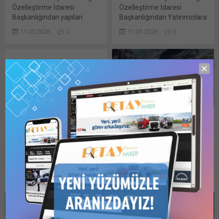
Özelleştirme İdaresi
Özelleştirme İdaresi
Başkanlığından yapılan
Başkanlığından Yatırımcılara
duyuruya göre, Elektrik
Duyurular: İdarece,
11.05.2026
0
11.05.2026
0
Üretim A.Ş.ye ait Kars ilinde
08/04/2026 tarihli Resmi
bulunan Dereiçi Hidroelektrik
Gazete’de yayımlanarak
Santrali ve Santral
ihale ilanına çıkılan Maliye
tarafından kullanılan
Hazinesi adına kayıtlı
taşınmazlar Bu gönderiye
Antalya ili, Alanya Bu
erişmek için 1 Kullanıcılı // 6
gönderiye erişmek için 1
Aylık Abonelik, 1 Kullanıcılı //
Kullanıcılı // 6 Aylık Abonelik,
Yıllık Abonelik, 3 Kullanıcılı //
1 Kullanıcılı // Yıllık Abonelik,
Yıllık Abonelik veya 6
3 Kullanıcılı // Yıllık Abonelik
Dereiçi HES İçin
Kullanıcılı //...
veya 6 Kullanıcılı //...
Özelleştirme İlanı…
YATIRIMCILARA DUYURU
Hazine ve Maliye Bakanlığı
Özelleştirme İdaresi
Başkanlığından: T.C. Hazine
06.05.2026
0
ve Maliye Bakanlığı
Özelleştirme İdaresi
Başkanlığı (İdare)
tarafından aşağıda belirtilen
Elektrik Üretim A.Ş.ye ait Bu