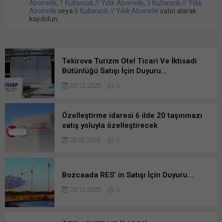
Abonelik
,
1 Kullanıcılı // Yıllık Abonelik
,
3 Kullanıcılı // Yıllık
Abonelik
veya
6 Kullanıcılı // Yıllık Abonelik
satın alarak
kaydolun.
Tekirova Turizm Otel Ticari Ve İktisadi
Bütünlüğü Satışı İçin Duyuru…
30.12.2025
0
Özelleştirme idaresi 6 ilde 20 taşınmazı
satış yoluyla özelleştirecek
23.03.2026
0
Bozcaada RES’ in Satışı İçin Duyuru…
29.12.2025
0