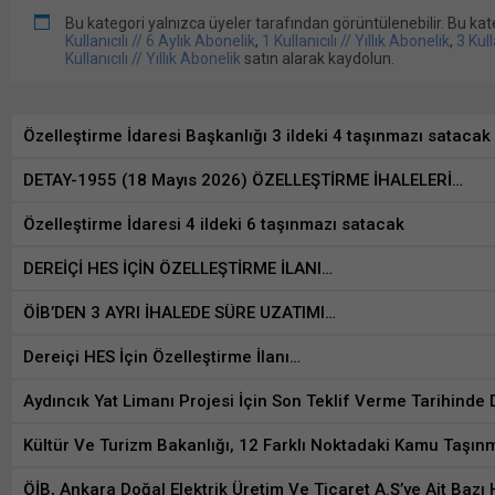
Bu kategori yalnızca üyeler tarafından görüntülenebilir. Bu ka
Kullanıcılı // 6 Aylık Abonelik
,
1 Kullanıcılı // Yıllık Abonelik
,
3 Kull
Kullanıcılı // Yıllık Abonelik
satın alarak kaydolun.
Özelleştirme İdaresi Başkanlığı 3 ildeki 4 taşınmazı satacak
DETAY-1955 (18 Mayıs 2026) ÖZELLEŞTİRME İHALELERİ…
Özelleştirme İdaresi 4 ildeki 6 taşınmazı satacak
DEREİÇİ HES İÇİN ÖZELLEŞTİRME İLANI…
ÖİB’DEN 3 AYRI İHALEDE SÜRE UZATIMI…
Dereiçi HES İçin Özelleştirme İlanı…
Aydıncık Yat Limanı Projesi İçin Son Teklif Verme Tarihinde 
Kültür Ve Turizm Bakanlığı, 12 Farklı Noktadaki Kamu Taşınm
ÖİB, Ankara Doğal Elektrik Üretim Ve Ticaret A.Ş’ye Ait Bazı 