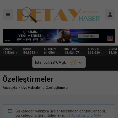
DOLAR
EURO
STERLİN
BIST 100
BITCOIN
GRAM
47,5361
54,8553
64,0561
13.424,07
$62.639
88,30
İstanbul,
28
°C
Açık
Özelleştirmeler
Anasayfa
Üye Haberleri
Özelleştirmeler
Bu kategori yalnızca üyeler tarafından görüntülenebilir.
Bu kategoriyi görüntülemek için
1 Kullanıcılı // 6 Aylık