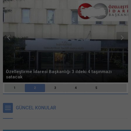
Konya’nın Bu gönderiye
erişmek için 1 Kullanıcılı // 6
Aylık Abonelik, 1 Kullanıcılı //
Yıllık Abonelik, 3 Kullanıcılı //
Yıllık Abonelik veya 6
Kullanıcılı //...
Özelleştirme İdaresi Başkanlığı 3 ildeki 4 taşınmazı
satacak
1
2
3
4
5
GÜNCEL KONULAR