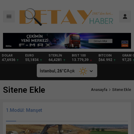
DOLAR
EURO
STERLİN
BIST 100
BITCOIN
GRAM 
47,6936
55,1834
64,4281
13.779,39
$64.992
97,25
İstanbul,
26
°C
Açık
Sitene Ekle
Anasayfa
Sitene Ekle
1.Modül: Manşet