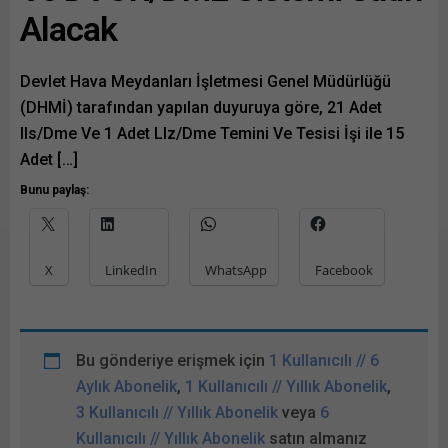
Alacak
Facebook'ta paylaşmak için
büyümenin gelecek...
tıklayın (Yeni...
Devlet Hava Meydanları İşletmesi Genel Müdürlüğü
(DHMİ) tarafından yapılan duyuruya göre, 21 Adet
Ils/Dme Ve 1 Adet Llz/Dme Temini Ve Tesisi İşi ile 15
Adet […]
Bunu paylaş:
X
LinkedIn
WhatsApp
Facebook
Bu gönderiye erişmek için
1 Kullanıcılı // 6
Aylık Abonelik
,
1 Kullanıcılı // Yıllık Abonelik
,
3 Kullanıcılı // Yıllık Abonelik
veya
6
Kullanıcılı // Yıllık Abonelik
satın almanız