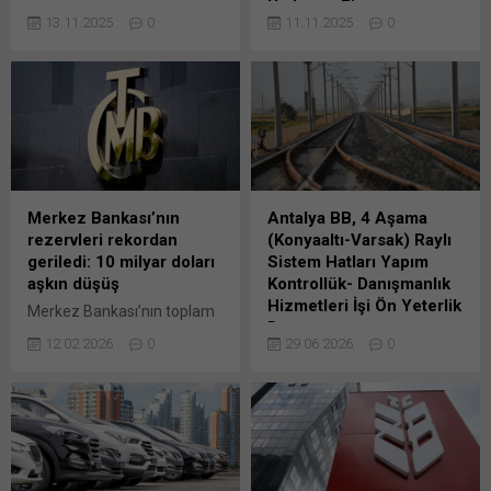
Üstlenen Firma…
PARKINA 103 ADET
13.11.2025
0
11.11.2025
0
DAMPERLİ KAMYON
Ulaştırma Ve Altyapı
ALACAK · Bu ihalede işin
Bakanlığı Altyapı Yatırımları
tamamına teklif verilecek
Genel Müdürlüğü İhale kayıt
olup, son teklif verme tarihi
numarası :
23 Haziran olarak Bunu
2025/1814747 İhalenin
paylaş: X'te paylaşmak için
Tarihi : 27.10.2025
tıklayın (Yeni pencerede
Türü : Yapım işi
açılır) X Linkedln üzerinden
Usulü : Pazarlık (MD
paylaşmak için tıklayın (Yeni
Bunu paylaş: X'te
Merkez Bankası’nın
Antalya BB, 4 Aşama
pencerede açılır) LinkedIn
paylaşmak için tıklayın (Yeni
rezervleri rekordan
(Konyaaltı-Varsak) Raylı
WhatsApp'ta paylaşmak için
pencerede açılır) X Linkedln
geriledi: 10 milyar doları
Sistem Hatları Yapım
tıklayın (Yeni pencerede
üzerinden paylaşmak için
aşkın düşüş
Kontrollük- Danışmanlık
açılır) WhatsApp
tıklayın (Yeni pencerede
Hizmetleri İşi Ön Yeterlik
Merkez Bankası’nın toplam
Facebook'ta paylaşmak için
açılır) LinkedIn WhatsApp'ta
Duyurusu
rezervleri üst üste tarihi
tıklayın (Yeni...
paylaşmak için tıklayın (Yeni
12.02.2026
0
29.06.2026
0
rekor seviyeleri görmesinin
4 AŞAMA (KONYAALTI-
pencerede açılır) WhatsApp
ardından, 6 Şubat
VARSAK) RAYLI SİSTEM
Facebook'ta paylaşmak için
haftasında 10,67 milyar
HATLARI YAPIM
tıklayın (Yeni...
dolarlık düşüşle 207,48
KONTROLLÜK-
milyar dolara geriledi.
DANIŞMANLIK HİZMETLERİ
Türkiye Cumhuriyet Merkez
İŞİ danışmanlık hizmeti işi
Bankasının (TCMB), haftalık
için, yeterli tecrübeye sahip