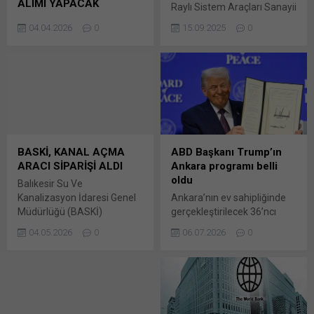
ALIMI YAPACAK
Raylı Sistem Araçları Sanayii
Devlet Malzeme Ofisi Genel
Anonim Şirketi (TÜRASAŞ)
04.04.2026
0
15.09.2025
0
Müdürlüğünden
Sakarya Bölge
*BS43TKH12EU* talep takip
Müdürlüğü’nce 10 Temmuz
ve 2026/ 558872 İKN
2025 tarihinde 4734 / 3-g
numaralı Sağlık Bakanlığı
kapsamında ihalesi Bunu
Acil Sağlık Hizmetleri Genel
paylaş: X'te paylaşmak için
Müdürlüğü ihtiyacını
tıklayın (Yeni pencerede
karşılamak amacıyla, 5 Adet
açılır) X Linkedln üzerinden
Bunu paylaş: X'te
paylaşmak için tıklayın (Yeni
paylaşmak için tıklayın (Yeni
pencerede açılır) LinkedIn
BASKİ, KANAL AÇMA
ABD Başkanı Trump’ın
pencerede açılır) X Linkedln
WhatsApp'ta paylaşmak için
ARACI SİPARİŞİ ALDI
Ankara programı belli
üzerinden paylaşmak için
tıklayın (Yeni pencerede
oldu
Balıkesir Su Ve
tıklayın (Yeni pencerede
açılır) WhatsApp
Kanalizasyon İdaresi Genel
Ankara’nın ev sahipliğinde
açılır) LinkedIn WhatsApp'ta
Facebook'ta paylaşmak için
Müdürlüğü (BASKİ)
gerçekleştirilecek 36’ncı⁠
paylaşmak için tıklayın (Yeni
tıklayın (Yeni...
tarafından 26 Mart 2026
⁠NATO Devlet ve Hükümet
pencerede açılır) WhatsApp
04.05.2026
0
06.07.2026
0
tarihinde ihalesi
Başkanları Zirvesi’ne sayılı
Facebook'ta paylaşmak için
gerçekleştirilen
saatler kaldı. ABD Başkanı
tıklayın (Yeni...
2026/378797 İKN numaralı
Donald Trump, yarın
dosya konusu Kanal Açma
Ankara’ya gelecek. Beyaz
Aracı Montaj Dahil Bunu
Saray, Trump’ın programını
paylaş: X'te paylaşmak için
duyurdu. ABD Başkan’ı