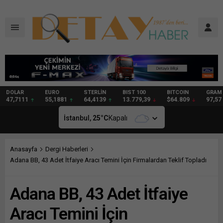
DOLAR
EURO
STERLİN
BIST 100
BITCOIN
GRAM
47,7111
55,1881
64,4139
13.779,39
$64.809
97,57
İstanbul,
25
°C
Kapalı
Anasayfa
Dergi Haberleri
Adana BB, 43 Adet İtfaiye Aracı Temini İçin Firmalardan Teklif Topladı
Adana BB, 43 Adet İtfaiye
Aracı Temini İçin