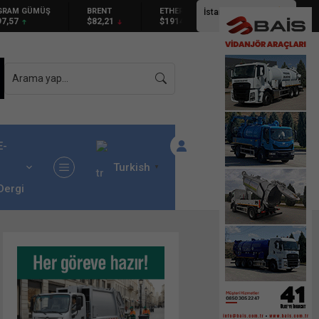
BRENT
ETHEREUM
İstanbul,
31
°C
$82,21
$1914.09
Açık
E-
Turkish
▼
Dergi