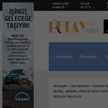
GRAM ALTIN
DOLAR
EURO
S
6.660,55
47,7111
55,1881
6
Anasayfa
Kurumsal
Anasayfa
Üye Haberleri
Komple Tes
BOTAŞ, AMBARLI-PENDİK DENİZ DOĞAL
VERİLEN TEKLİFLER