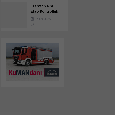
Trabzon RSH 1
Etap Kontrollük
Ve Danışmanlık
06.08.2026
Hizmetleri
0
Danışmanlık
Hizmetleri İşine
Başvurusunda
Bulunanlar