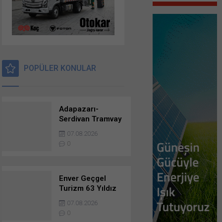
POPÜLER KONULAR
Adapazarı-
Serdivan Tramvay
Hattı Kontrollük
07.08.2026
Ve Danışmanlık
0
Hizmetleri
Danışmanlık
Hizmetlerine
Başvuruda
Enver Geçgel
Bulunanlar
Turizm 63 Yıldız
Otobüs ile
07.08.2026
Filosunu
0
Genişletti