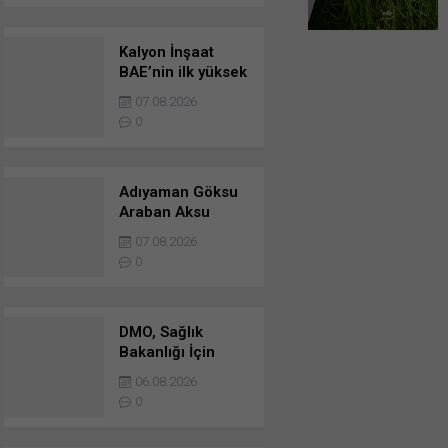
Kalyon İnşaat
BAE’nin ilk yüksek
hızlı demir yolu
07.08.2026
hattının yapımına
0
başladı
Adıyaman Göksu
Araban Aksu
Regülatörü Ve
07.08.2026
Besni-Keysun-
0
Kizilin Ana İletim
Hattı Yapım İşi
DMO, Sağlık
Bakanlığı İçin
Tedarik Edeceği
06.08.2026
459 Adet Yeni
0
Ambulans İçin
Teklif Aldı