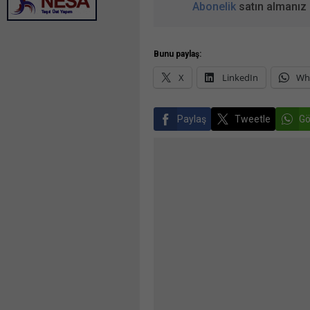
Abonelik
satın almanız 
Bunu paylaş:
X
LinkedIn
Wh
Paylaş
Tweetle
Gö