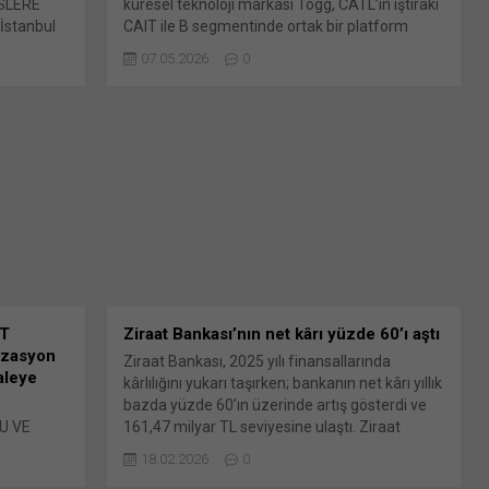
SLERE
küresel teknoloji markası Togg, CATL’in iştiraki
stanbul
CAIT ile B segmentinde ortak bir platform
T) Genel
geliştirmek üzere stratejik bir iş birliği
07.05.2026
0
çıkılan ve
gerçekleştirdi. Togg kullanıcı deneyimi, ürün
ayın (Yeni
gereksinimleri ve dijital mimari tarafında
en
belirleyici rol üstlenirken, platform teknolojisini
e açılır)
CAIT sunacak. ‘Bir otomobilden fazlası’ için
tıklayın
yola çıkan Togg, yeni B...
cebook'ta
AT
Ziraat Bankası’nın net kârı yüzde 60’ı aştı
lizasyon
Ziraat Bankası, 2025 yılı finansallarında
haleye
kârlılığını yukarı taşırken; bankanın net kârı yıllık
bazda yüzde 60’ın üzerinde artış gösterdi ve
U VE
161,47 milyar TL seviyesine ulaştı. Ziraat
ENEL
Bankası, temel bilanço kalemlerinin
18.02.2026
0
İYE
tamamında sektörden daha güçlü gelişim