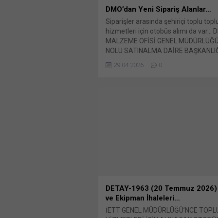
DMO’dan Yeni Sipariş Alanlar…
Siparişler arasında şehiriçi toplu top
hizmetleri için otobüs alımı da var…
MALZEME OFİSİ GENEL MÜDÜRLÜĞÜ
NOLU SATINALMA DAİRE BAŞKANLIĞI
kayıt numarası: Bunu paylaş: X'te p
29.04.2026
0
için tıklayın (Yeni pencerede açılır) X
üzerinden paylaşmak için tıklayın (Ye
pencerede açılır) LinkedIn WhatsApp
paylaşmak için tıklayın (Yeni pencered
WhatsApp Facebook'ta paylaşmak için
(Yeni...
DETAY-1963 (20 Temmuz 2026)
ve Ekipman İhaleleri…
İETT GENEL MÜDÜRLÜĞÜ’NCE TOPL