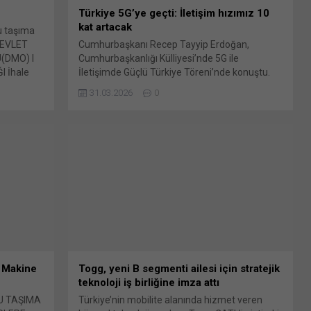
Türkiye 5G’ye geçti: İletişim hızımız 10
kat artacak
lu taşıma
 DEVLET
Cumhurbaşkanı Recep Tayyip Erdoğan,
(DMO) I
Cumhurbaşkanlığı Külliyesi’nde 5G ile
 İhale
İletişimde Güçlü Türkiye Töreni’nde konuştu.
aylaşmak
Erdoğan burada yaptığı konuşmada “Yaygın
31.03.2026
0
 Linkedln
kapsama hedefiyle Türkiye’nin dört bir yanını
ni
5G altyapısıyla donattık. Böylece çok geniş bir
'ta
alanda hem yüksek hız hem de yüksek
e açılır)
kapasiteyi aynı anda sunabilecek sistemler
 tıklayın
manzumesi oluşturduk.” dedi. Ayrıca Erdoğan,
“5G saniyede...
 Makine
Togg, yeni B segmenti ailesi için stratejik
teknoloji iş birliğine imza attı
U TAŞIMA
Türkiye’nin mobilite alanında hizmet veren