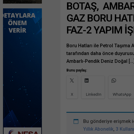
BOTAŞ, AMBAR
GAZ BORU HATL
FAZ-2 YAPIM İ
Boru Hatları ile Petrol Taşıma 
tarafından daha önce duyurus
Ambarlı-Pendik Deniz Doğal […
Bunu paylaş:
X
LinkedIn
WhatsApp
Bu gönderiye erişmek i
Yıllık Abonelik
,
3 Kullanı