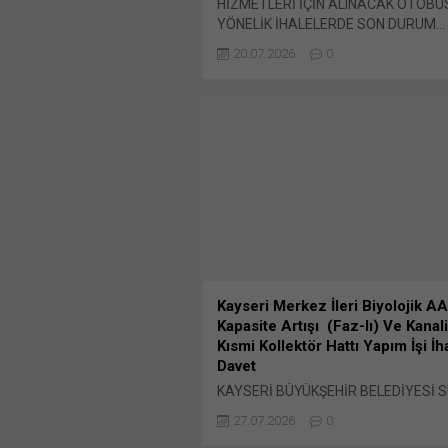
HİZMETLERİ İÇİN ALINACAK OTOBÜ
YÖNELİK İHALELERDE SON DURUM… İ
Büyükşehir Belediye Başkanlığı (İET
20.07.2026
0
Müdürlüğü’nce daha önce ihalelerine 
Bunu paylaş: X'te paylaşmak için tıkl
pencerede açılır) X Linkedln üzerind
paylaşmak için tıklayın (Yeni pencered
LinkedIn WhatsApp'ta paylaşmak için 
(Yeni pencerede açılır) WhatsApp Fa
paylaşmak için tıklayın (Yeni...
Kayseri Merkez İleri Biyolojik A
Kapasite Artışı (Faz-Iı) Ve Kana
Kısmi Kollektör Hattı Yapım İşi İ
Davet
KAYSERİ BÜYÜKŞEHİR BELEDİYESİ S
KANALİZASYON İDARESİ (KASKİ) G
27.07.2026
0
MÜDÜRLÜĞÜ İHALEYE DAVET BELED