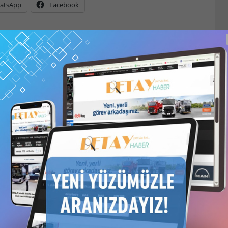
atsApp
Facebook
in
1 Kullanıcılı // 6 Aylık Abonelik
,
1 Kullanıcılı // Yıllık
 Yıllık Abonelik
veya
6 Kullanıcılı // Yıllık Abonelik