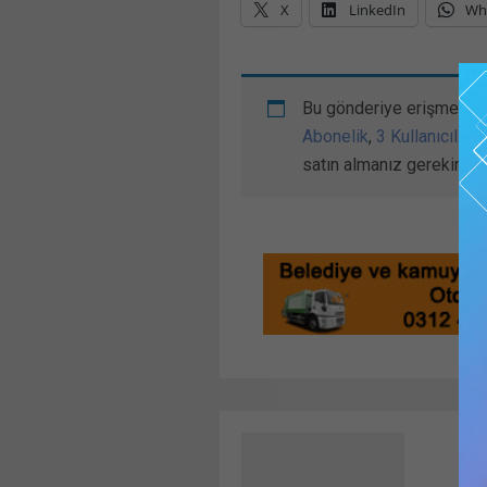
X
LinkedIn
Wh
Bu gönderiye erişmek iç
Abonelik
,
3 Kullanıcılı //
satın almanız gerekir.