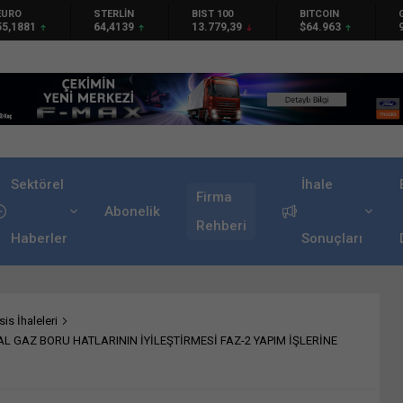
TERLİN
BIST 100
BITCOIN
GRAM GÜMÜŞ
4,4139
13.779,39
$64.963
97,57
Sektörel
İhale
Firma
Abonelik
Rehberi
Haberler
Sonuçları
is İhaleleri
 GAZ BORU HATLARININ İYİLEŞTİRMESİ FAZ-2 YAPIM İŞLERİNE