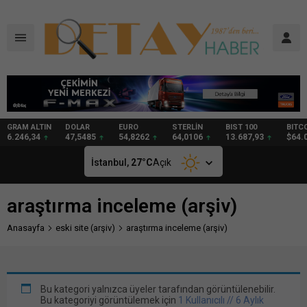
DOLAR
EURO
STERLİN
BIST 100
BITCOIN
GRAM
47,5485
54,8262
64,0106
13.687,93
$64.052
91,37
İstanbul,
27
°C
Açık
araştırma inceleme (arşiv)
Anasayfa
eski site (arşiv)
araştırma inceleme (arşiv)
Bu kategori yalnızca üyeler tarafından görüntülenebilir.
Bu kategoriyi görüntülemek için
1 Kullanıcılı // 6 Aylık