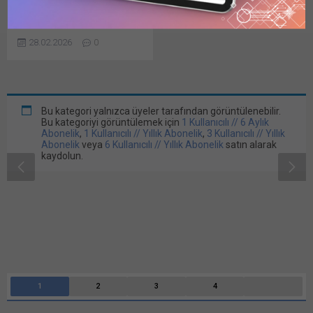
YILA GÖRE
YÜZDE 4 ARTIRDIK
Otomotiv Sanayii Derneği
28.02.2026
0
(OSD) Başkanı Cengiz
Eroldu, düzenlediği basın
toplantısında, otomotiv
sektörünün 2025 yılını
değerlendirerek, sektörün
geleceğine ilişkin
öngörülerini paylaştı.
Otomotiv sanayinin Bu
gönderiye erişmek için 1
Kullanıcılı // 6 Aylık Abonelik,
1 Kullanıcılı // Yıllık Abonelik,
3 Kullanıcılı // Yıllık Abonelik
veya 6 Kullanıcılı //...
DETAY-1965 (3 Ağustos 2026) Araştırma ve
İnceleme…
1
2
3
4