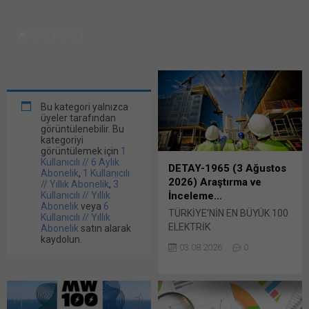
03.08.2026
0
Bu kategori yalnızca
üyeler tarafından
görüntülenebilir. Bu
kategoriyi
görüntülemek için
1
Kullanıcılı // 6 Aylık
DETAY-1965 (3 Ağustos
Abonelik
,
1 Kullanıcılı
2026) Araştırma ve
// Yıllık Abonelik
,
3
Kullanıcılı // Yıllık
İnceleme…
Abonelik
veya
6
TÜRKİYE’NİN EN BÜYÜK 100
Kullanıcılı // Yıllık
ELEKTRİK
Abonelik
satın alarak
kaydolun.
ÜRETİCİSİ-2026 ·
03.08.2026
0
MW100 – 2026 Veri
Doğrulama Süreci Başladı…
Enerji Günlüğü internet
sitesinde yer alan habere