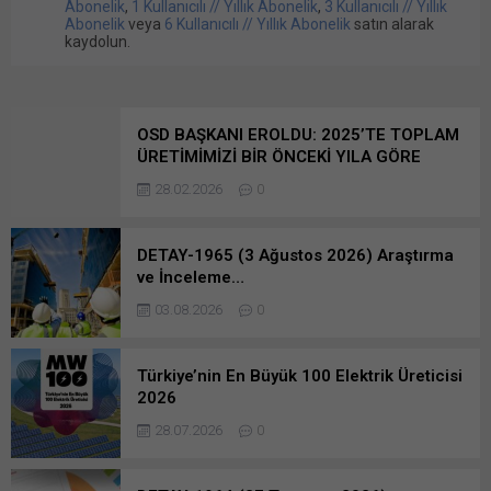
Abonelik
,
1 Kullanıcılı // Yıllık Abonelik
,
3 Kullanıcılı // Yıllık
Abonelik
veya
6 Kullanıcılı // Yıllık Abonelik
satın alarak
kaydolun.
OSD BAŞKANI EROLDU: 2025’TE TOPLAM
ÜRETİMİMİZİ BİR ÖNCEKİ YILA GÖRE
28.02.2026
0
DETAY-1965 (3 Ağustos 2026) Araştırma
ve İnceleme…
03.08.2026
0
Türkiye’nin En Büyük 100 Elektrik Üreticisi
2026
28.07.2026
0