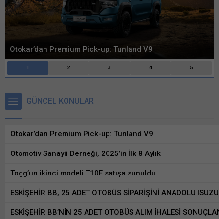
Otomotiv Sanayii Derneği, 2025’in İlk 8 Aylık
1
2
3
4
5
GÜNCEL KONULAR
Otokar’dan Premium Pick-up: Tunland V9
Otomotiv Sanayii Derneği, 2025’in İlk 8 Aylık
Togg’un ikinci modeli T10F satışa sunuldu
ESKİŞEHİR BB, 25 ADET OTOBÜS SİPARİŞİNİ ANADOLU ISUZU
ESKİŞEHİR BB’NİN 25 ADET OTOBÜS ALIM İHALESİ SONUÇLA