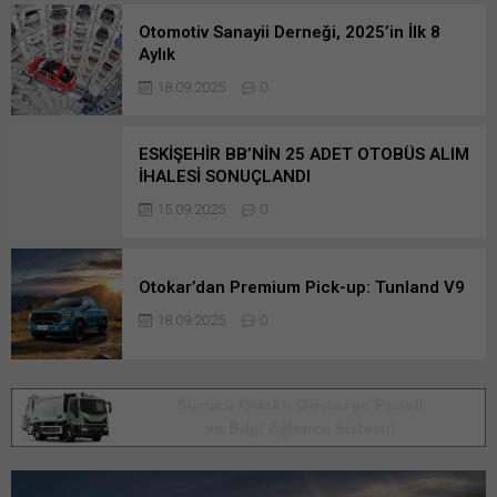
Otomotiv Sanayii Derneği, 2025’in İlk 8
Aylık
18.09.2025
0
ESKİŞEHİR BB’NİN 25 ADET OTOBÜS ALIM
İHALESİ SONUÇLANDI
15.09.2025
0
Otokar’dan Premium Pick-up: Tunland V9
18.09.2025
0