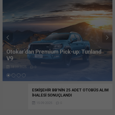
Otomotiv Sanayii Derneği, 2025’in İlk 8
Aylık
18.09.2025
0
ESKİŞEHİR BB’NİN 25 ADET OTOBÜS ALIM
İHALESİ SONUÇLANDI
15.09.2025
0