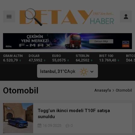
DOLAR
EURO
STERLİN
BIST 100
BITCOIN
GRAM
47,5952
55,0575
64,2502
13.769,40
$64.541
94,40
İstanbul,
31
°C
Açık
Otomobil
Anasayfa
Otomobil
Togg’un ikinci modeli T10F satışa
sunuldu
16.09.2025
0