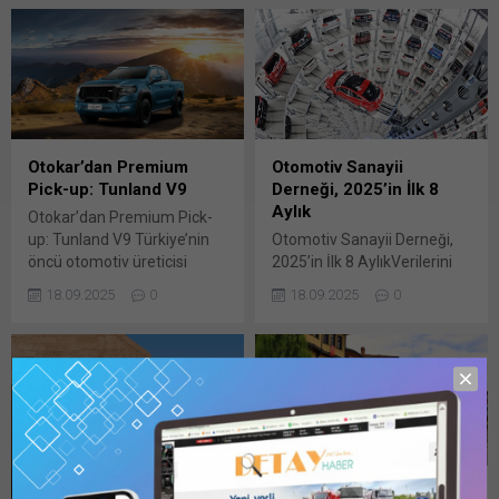
Otokar’dan Premium
Otomotiv Sanayii
Pick-up: Tunland V9
Derneği, 2025’in İlk 8
Aylık
Otokar’dan Premium Pick-
up: Tunland V9 Türkiye’nin
Otomotiv Sanayii Derneği,
öncü otomotiv üreticisi
2025’in İlk 8 AylıkVerilerini
Otokar, hızlı bir başlangıç
Açıkladı! Yılın İlk 8 Aylık
18.09.2025
0
18.09.2025
0
yaptığı pick-up pazarındaki
Döneminde Otomotiv
başarısını, ailenin yeni üyesi
Üretimi Yüzde 4, İhracatı
Foton Tunland V9 ile daha
Yüzde 7 Büyüdü! Otomotiv
da ileri taşımayı planlıyor.
Sanayii Derneği (OSD) 2025
Tunland V9, full-size boyutu,
yılının ilk 8 aylık dönemine
hibrit motoru, yüksek
ilişkin verileri açıkladı. Geçen
konforu ve teknolojisini
yılın aynı dönemine göre
rekabetçi fiyatıyla
yüzde 4 artış gösteren
kullanıcısına sunuyor. Foton
toplam üretim 908 bin 238
ESKİŞEHİR BB, 25 ADET