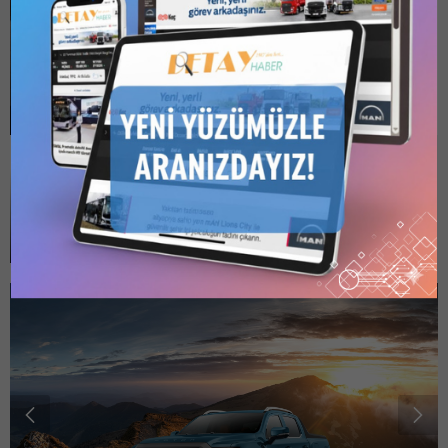
Tunland V9, pick-up
adet olarak...
OTOBÜS SİPARİŞİNİ
tutkunlarına yeni bir...
ANADOLU ISUZU
FİRMASINA VERDİ
16.09.2025
0
ESKİŞEHİR BB, 25 ADET
Togg’un ikinci modeli
OTOBÜS SİPARİŞİNİ
T10F satışa sunuldu
15.09.2025
0
ANADOLU ISUZU
FİRMASINA VERDİ Eskişehir
Büyükşehir Belediyesi’nce
15.09.2025
0
ihtiyaç listesinde bulunan
ESKİŞEHİR BB’NİN 25
2025/983623 İKN
ADET OTOBÜS ALIM
numarasıyla 08.08.2025
İHALESİ SONUÇLANDI
tarihinde ihalesi
gerçekleştirilen dosya
konusu Bu gönderiye
erişmek için 1 Kullanıcılı // 6
Aylık Abonelik, 1 Kullanıcılı //
Yıllık Abonelik, 3 Kullanıcılı //
Yıllık Abonelik veya 6
Kullanıcılı //...