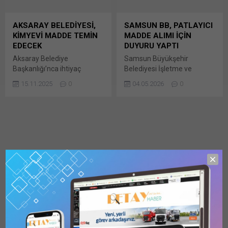
327.000 Kilogram Demir (III)
Kanununun Bunu paylaş:
Klorür: 250.000 Kilogram
X'te paylaşmak için tıklayın
Arıtma Koku Giderim
(Yeni pencerede açılır) X
AKSARAY BELEDİYESİ,
SAMSUN BB, PATLAYICI
Kimyasalı: Bunu paylaş: X'te
Linkedln üzerinden
KİMYEVİ MADDE TEMİN
MADDE ALIMI İÇİN
paylaşmak için tıklayın (Yeni
paylaşmak için tıklayın (Yeni
EDECEK
DUYURU YAPTI
pencerede açılır) X Linkedln
pencerede açılır) LinkedIn
Aksaray Belediye
Samsun Büyükşehir
üzerinden paylaşmak için
WhatsApp'ta paylaşmak için
Başkanlığı’nca ihtiyaç
Belediyesi İşletme ve
tıklayın (Yeni pencerede
tıklayın (Yeni pencerede
duyulan 2025/1955839 İKN
İştirakler Dairesi Başkanlığı
açılır) LinkedIn WhatsApp'ta
açılır) WhatsApp
15.11.2025
0
04.05.2026
0
numaralı dosya konusu
tarafından yapılan duyuruya
paylaşmak için tıklayın (Yeni
Facebook'ta paylaşmak için
180000 kg Demir Klorür
göre 2026/745194 İKN
pencerede açılır) WhatsApp
tıklayın (Yeni...
(FeCI3) Çözeltisi, 110000 kg
numaralı dosya Taş
Facebook'ta paylaşmak için
Mayi Klor 560000 kg Sıvı Klor
Ocaklarında Yapılacak
tıklayın (Yeni...
(Sodyum Bunu paylaş: X'te
Üretim Faaliyetlerinde
paylaşmak için tıklayın (Yeni
Kullanılmak Üzere 12 Kalem
pencerede açılır) X Linkedln
Bunu paylaş: X'te
üzerinden paylaşmak için
paylaşmak için tıklayın (Yeni
tıklayın (Yeni pencerede
pencerede açılır) X Linkedln
DETAY-1957 (8 Haziran
açılır) LinkedIn WhatsApp'ta
üzerinden paylaşmak için
2026) Sınai Ham ve
paylaşmak için tıklayın (Yeni
tıklayın (Yeni pencerede
Yardımcı Madde
pencerede açılır) WhatsApp
açılır) LinkedIn WhatsApp'ta
İhaleleri…
Facebook'ta paylaşmak için
paylaşmak için tıklayın (Yeni
KAYSERİ ŞEKER LİNYİT
tıklayın (Yeni...
pencerede açılır) WhatsApp
KÖMÜRÜ VE METALURJİK