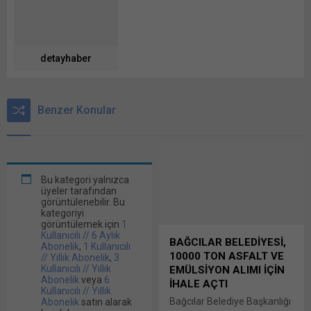
detayhaber
Benzer Konular
Bu kategori yalnızca
üyeler tarafından
görüntülenebilir. Bu
kategoriyi
görüntülemek için
1
Kullanıcılı // 6 Aylık
BAĞCILAR BELEDİYESİ,
Abonelik
,
1 Kullanıcılı
10000 TON ASFALT VE
// Yıllık Abonelik
,
3
Kullanıcılı // Yıllık
EMÜLSİYON ALIMI İÇİN
Abonelik
veya
6
İHALE AÇTI
Kullanıcılı // Yıllık
Bağcılar Belediye Başkanlığı
Abonelik
satın alarak