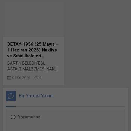
göre 2026/476493 İKN
duyuruya göre
numaralı dosya konusu 100
2025/2351249 İKN numaralı
Ton Sodyum Hipoklorit (Sıvı
dosya konusu 450 Ton Sıvı
Klor) Temini 4734 sayılı
Klor (Sodyum Hipoklorit)
Kamu Bunu paylaş: X'te
4734 sayılı Bunu paylaş: X'te
paylaşmak için tıklayın (Yeni
paylaşmak için tıklayın (Yeni
pencerede açılır) X Linkedln
pencerede açılır) X Linkedln
üzerinden paylaşmak için
üzerinden paylaşmak için
DETAY-1956 (25 Mayıs –
tıklayın (Yeni pencerede
tıklayın (Yeni pencerede
1 Haziran 2026) Nakliye
açılır) LinkedIn WhatsApp'ta
açılır) LinkedIn WhatsApp'ta
ve Sınai İhaleleri…
paylaşmak için tıklayın (Yeni
paylaşmak için tıklayın (Yeni
BARTIN BELEDİYESİ,
pencerede açılır) WhatsApp
pencerede açılır) WhatsApp
ASFALT MALZEMESİ NAKLİ
Facebook'ta paylaşmak için
Facebook'ta paylaşmak için
YAPTIRACAK Bartın
tıklayın (Yeni...
tıklayın (Yeni...
01.06.2026
0
Belediye Başkanlığı Fen
İşleri Müdürlüğü’nce yapılan
duyuruya göre,
Bir Yorum Yazın
2026/926059 İKN numaralı
dosya konusu 1140 Ton
Asfalt Malzemesi (Bitüm)
Bunu paylaş: X'te
paylaşmak için tıklayın (Yeni
pencerede açılır) X Linkedln