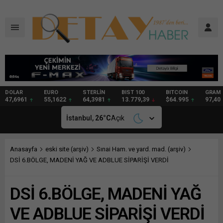
DOLAR
EURO
STERLİN
BIST 100
BITCOIN
GRAM
47,6961
55,1622
64,3981
13.779,39
$64.995
97,40
İstanbul,
26
°C
Açık
Anasayfa
eski site (arşiv)
Sınai Ham. ve yard. mad. (arşiv)
DSİ 6.BÖLGE, MADENİ YAĞ VE ADBLUE SİPARİŞİ VERDİ
DSİ 6.BÖLGE, MADENİ YAĞ
VE ADBLUE SİPARİŞİ VERDİ