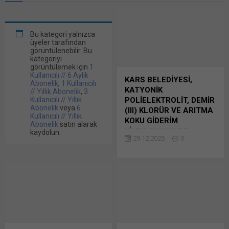
Bu kategori yalnızca
üyeler tarafından
görüntülenebilir. Bu
kategoriyi
görüntülemek için
1
Kullanıcılı // 6 Aylık
KARS BELEDİYESİ,
Abonelik
,
1 Kullanıcılı
KATYONİK
// Yıllık Abonelik
,
3
Kullanıcılı // Yıllık
POLİELEKTROLİT, DEMİR
Abonelik
veya
6
(III) KLORÜR VE ARITMA
Kullanıcılı // Yıllık
KOKU GİDERİM
Abonelik
satın alarak
KİMYASALI ALIMI
kaydolun.
29.12.2025
0
YAPACAK
İSU Genel Müdürlüğü
tarafından yapılan duyuruya
göre 2025/2280457 İKN
numaralı dosya konusu
Katyonik Polielektrolit:
327.000 Kilogram Demir (III)
Klorür: 250.000 Kilogram
Arıtma Koku Giderim