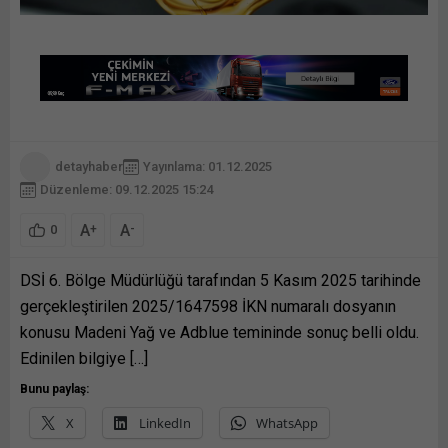
detayhaber
Yayınlama: 01.12.2025
Düzenleme: 09.12.2025 15:24
A
A
+
-
0
DSİ 6. Bölge Müdürlüğü tarafından 5 Kasım 2025 tarihinde
gerçekleştirilen 2025/1647598 İKN numaralı dosyanın
konusu Madeni Yağ ve Adblue temininde sonuç belli oldu.
Edinilen bilgiye […]
Bunu paylaş:
X
LinkedIn
WhatsApp