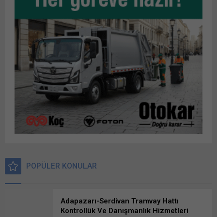
paylaşmak için tıklayın (Yeni
üzerinden paylaşmak için
pencerede açılır) X Linkedln
tıklayın (Yeni pencerede
üzerinden paylaşmak için
açılır) LinkedIn WhatsApp'ta
tıklayın (Yeni pencerede
paylaşmak için tıklayın (Yeni
açılır) LinkedIn WhatsApp'ta
pencerede açılır) WhatsApp
paylaşmak için tıklayın (Yeni
Facebook'ta paylaşmak için
pencerede açılır) WhatsApp
tıklayın (Yeni...
Facebook'ta paylaşmak için
tıklayın (Yeni...
POPÜLER KONULAR
Adapazarı-Serdivan Tramvay Hattı
Kontrollük Ve Danışmanlık Hizmetleri