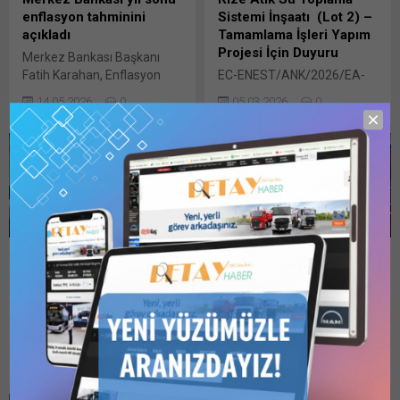
enflasyon tahminini
Sistemi İnşaatı (Lot 2) –
açıkladı
Tamamlama İşleri Yapım
Projesi İçin Duyuru
Merkez Bankası Başkanı
Fatih Karahan, Enflasyon
EC-ENEST/ANK/2026/EA-
Raporu sunumunda 2026
LOP/0001 Türkiye
14.05.2026
0
05.03.2026
0
için ara hedefin yüzde
Cumhuriyeti Çevre,
16’dan yüzde 24’e
Kentleşme ve İklim
yükseltildiğini açıkladı.
Değişikliği Bakanlığı, Avrupa
Karahan, belirsizlikler
Birliği ve Dış İlişkiler Genel
nedeniyle tahmin aralığı
Müdürlüğü: Türkiye
iletişimini kaldırma kararı
Cumhuriyeti Çevre,
aldıklarını söylerken; yıl sonu
Kentleşme ve İklim
enflasyon tahminini 2026
Değişikliği Bakanlığı, Genel
için yüzde 26, 2027 için ise
Bunu paylaş: X'te
TBMM Plan Ve Bütçe
Küresel Yenilenebilir
yüzde 15 olarak açıkladı.
paylaşmak için tıklayın (Yeni
Komisyonunda, 2026 Yılı
Enerji Yatırımları 2024
Türkiye Cumhuriyet Merkez
pencerede açılır) X Linkedln
Merkezi Yönetim Bütçe
Yılında 807 Milyar Doları
Bankası (TCMB) Başkanı
üzerinden paylaşmak için
Kanunu Teklifi Kabul
Buldu
Fatih...
tıklayın (Yeni pencerede
Edildi
Küresel yenilenebilir enerji
açılır) LinkedIn WhatsApp'ta
2026 Yılı Merkezi Yönetim
yatırımları geçen yıl 807
paylaşmak için tıklayın (Yeni
04.12.2025
0
18.11.2025
0
Bütçe Kanunu Teklifi ile
milyar dolara yükseldi.
pencerede açılır) WhatsApp
2024 Yılı Merkezi Yönetim
GÜNCELLEME 18 Kasım
Facebook'ta paylaşmak için