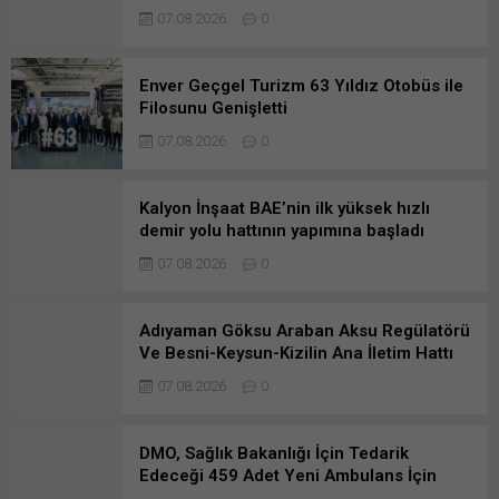
Danışmanlık Hizmetlerine Başvuruda
07.08.2026
0
Bulunanlar
Enver Geçgel Turizm 63 Yıldız Otobüs ile
Filosunu Genişletti
07.08.2026
0
Kalyon İnşaat BAE’nin ilk yüksek hızlı
demir yolu hattının yapımına başladı
07.08.2026
0
Adıyaman Göksu Araban Aksu Regülatörü
Ve Besni-Keysun-Kizilin Ana İletim Hattı
Yapım İşi
07.08.2026
0
DMO, Sağlık Bakanlığı İçin Tedarik
Edeceği 459 Adet Yeni Ambulans İçin
Teklif Aldı