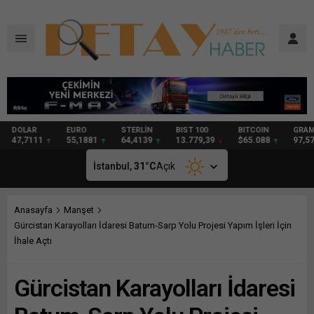
DOLAR
EURO
STERLİN
BIST 100
BITCOIN
GRAM
47,7111
55,1881
64,4139
13.779,39
$65.088
97,57
İstanbul,
31
°C
Açık
Anasayfa
Manşet
Gürcistan Karayolları İdaresi Batum-Sarp Yolu Projesi Yapım İşleri İçin
İhale Açtı
Gürcistan Karayolları İdaresi