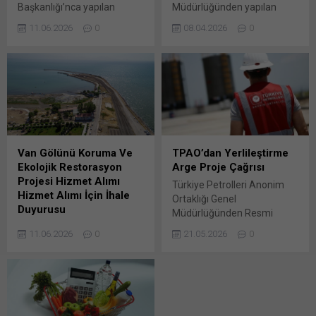
Başkanlığı’nca yapılan
Müdürlüğünden yapılan
duyuruya göre, makine
duyuruya göre, DHMİ İhale
11.06.2026
0
08.04.2026
0
parkına dahil edilmek üzere
Yönetmeliği Kapsamında
aşağıda listesi verilen
Hava Trafik Kontrol
2026/1051366 İKN
Monitörü Temini İşi Açık
numaralı dosya konusu 3
İhale Usulü ile İhale
kısmi kalemden oluşan
Edilecektir. Bunu paylaş: X'te
toplamda 17 Bunu paylaş:
paylaşmak için tıklayın (Yeni
X'te paylaşmak için tıklayın
pencerede açılır) X Linkedln
(Yeni pencerede açılır) X
üzerinden paylaşmak için
Linkedln üzerinden
tıklayın (Yeni pencerede
Van Gölünü Koruma Ve
TPAO’dan Yerlileştirme
paylaşmak için tıklayın (Yeni
açılır) LinkedIn WhatsApp'ta
Ekolojik Restorasyon
Arge Proje Çağrısı
pencerede açılır) LinkedIn
paylaşmak için tıklayın (Yeni
Projesi Hizmet Alımı
Türkiye Petrolleri Anonim
WhatsApp'ta paylaşmak için
pencerede açılır) WhatsApp
Hizmet Alımı İçin İhale
Ortaklığı Genel
tıklayın (Yeni pencerede
Facebook'ta paylaşmak için
Duyurusu
Müdürlüğünden Resmi
açılır) WhatsApp
tıklayın (Yeni...
Çevre, Şehircilik Ve İklim
Gazete’de yapılan duyuruya
Facebook'ta paylaşmak için
11.06.2026
0
21.05.2026
0
Değişikliği Bakanlığı Tabiat
göre, Yer Altı Üretim Rod
tıklayın (Yeni...
Varlıklarını Koruma Genel
Pompası (Sucker Rod
Müdürlüğü’nce yapılan
Pump) Yerlileştirme Arge
duyuruya göre,
Projesi kapsamında “
2026/987336 İKN numaralı
Yerlileştirme Bunu paylaş:
dosya konusu Van Gölünü
X'te paylaşmak için tıklayın