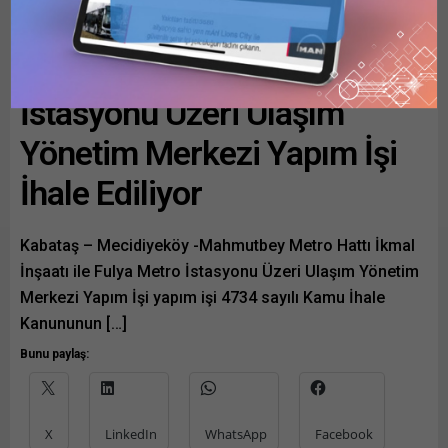
bulunan Bayraktar,
-Mahmutbey Metro Hattı
Cumhurbaşkanı Recep
Tayyip...
İkmal İnşaatı İle Fulya Metro
İstasyonu Üzeri Ulaşım
Yönetim Merkezi Yapım İşi
İhale Ediliyor
Kabataş – Mecidiyeköy -Mahmutbey Metro Hattı İkmal
İnşaatı ile Fulya Metro İstasyonu Üzeri Ulaşım Yönetim
Merkezi Yapım İşi yapım işi 4734 sayılı Kamu İhale
Kanununun […]
Bunu paylaş:
X
LinkedIn
WhatsApp
Facebook