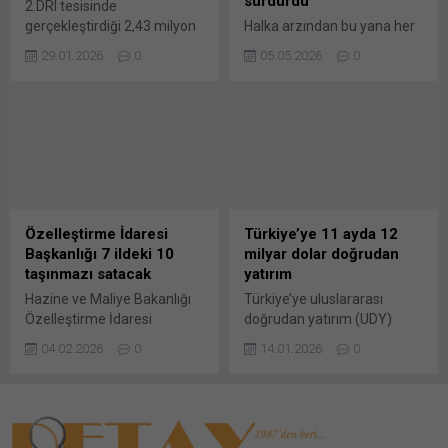
sürdürdü
2.DRI tesisinde
Resmi Gazete’nin mükerrer
gerçekleştirdiği 2,43 milyon
Halka arzından bu yana her
sayısında yayımlandı....
tonluk üretimle dünya DRI
yıl temettü dağıtan, yerli ve
29.01.2026
0
05.05.2026
0
üretim rekorunu kırdı. Bu
yabancı yatırımcıların
rekor aynı zamanda 2021
dikkatle takip ettiği Enerjisa
yılında Tosyalı’nın
Enerji, 2026 yılının ilk çeyrek
Cezayir’deki ilk DRI modülü
finansal sonuçlarını paylaştı.
tarafından gerçekleştirilen
Şirket geçen yıllarda da
2,28 milyon tonluk önceki en
olduğu gibi sürdürülebilir
yüksek üretim rekorunu da
büyümesini yatırım
geride bıraktı. Ayrıca
odağında devam ettirdi. CEO
Tosyalı’nın Cezayir’deki 1.
Murat Pınar’ın 2026 yatırım
Özelleştirme İdaresi
Türkiye’ye 11 ayda 12
DRI’ı da 2025’te üretimiyle
hedeflerinin korunduğunu
Başkanlığı 7 ildeki 10
milyar dolar doğrudan
dünyada 3. sıraya...
vurguladığı ilk çeyrekte,
taşınmazı satacak
yatırım
Düzenlemeye Tabi Varlık
Hazine ve Maliye Bakanlığı
Türkiye’ye uluslararası
Tabanı...
Özelleştirme İdaresi
doğrudan yatırım (UDY)
Başkanlığı (ÖİB), 7 ildeki 10
girişi, 2025’in 11 ayında 12,4
04.02.2026
0
14.01.2026
0
taşınmazı “satış” yöntemiyle
milyar dolar oldu. Söz
özelleştirecek. Hazine ve
konusu dönemde Türkiye’ye
Maliye Bakanlığı
en çok yatırım yapan üç ülke
Özelleştirme İdaresi
Hollanda, Kazakistan ve
Başkanlığının konuya ilişkin
Lüksemburg oldu.