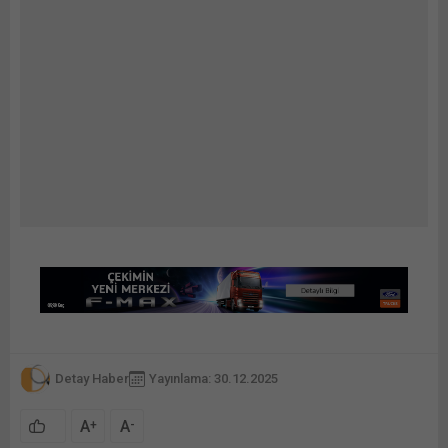
Detay Haber
Yayınlama: 30.12.2025
A
A
+
-