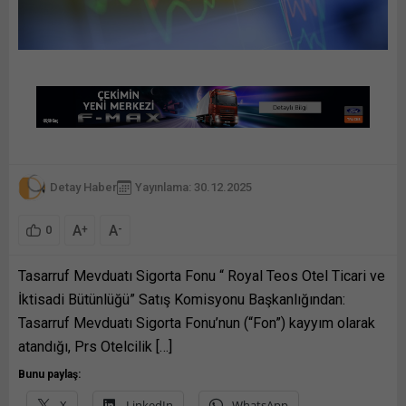
Detay Haber
Yayınlama: 30.12.2025
A
A
+
-
0
Tasarruf Mevduatı Sigorta Fonu “ Royal Teos Otel Ticari ve
İktisadi Bütünlüğü” Satış Komisyonu Başkanlığından:
Tasarruf Mevduatı Sigorta Fonu’nun (“Fon”) kayyım olarak
atandığı, Prs Otelcilik […]
Bunu paylaş:
X
LinkedIn
WhatsApp