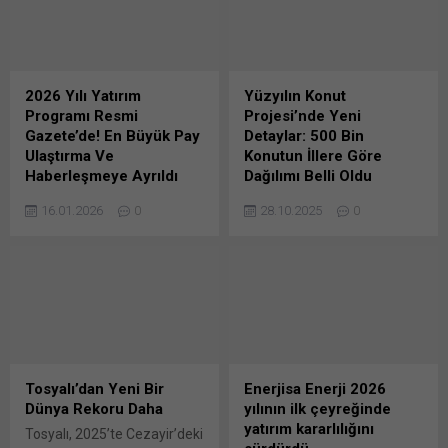
2026 Yılı Yatırım
Yüzyılın Konut
Programı Resmi
Projesi’nde Yeni
Gazete’de! En Büyük Pay
Detaylar: 500 Bin
Ulaştırma Ve
Konutun İllere Göre
Haberleşmeye Ayrıldı
Dağılımı Belli Oldu
Cumhurbaşkanı Recep
Yüzyılın Konut Projesi olarak
16.01.2026
0
28.10.2025
0
Tayyip Erdoğan’ın imzasını
ifade edilen 81 ilde inşa
taşıyan 2026 Yılı Yatırım
edilecek 500 bin konutun
Programı’nda yer alan 13
hangi ilde ne kadar sayıda
bin 887 projeye yaklaşık 1
olacağı belli oldu. İllerin
trilyon 920,8 milyar lira
nüfus yoğunluğu, kira artış
ödenek tahsis edildi. En
oranları ve barınma talebi
yüksek pay ulaştırma ve
dikkate alınarak belirlenen
haberleşme ile madencilik
rakama göre; en fazla
sektörüne ayrıldı 2026 Yılı
konut, İstanbul’da 100 bin,
Tosyalı’dan Yeni Bir
Enerjisa Enerji 2026
Yatırım Programı’nın Kabulü
Ankara’da 30 bin 823,
Dünya Rekoru Daha
yılının ilk çeyreğinde
ve Uygulanmasına Dair
İzmir’de 21 bin 20,
yatırım kararlılığını
Tosyalı, 2025’te Cezayir’deki
Cumhurbaşkanı Kararı
Bursa’da...