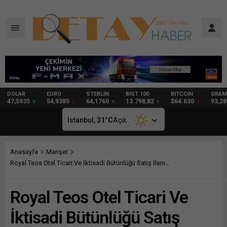
DOLAR
EURO
STERLİN
BIST 100
BITCOIN
GRAM
47,5935
54,9385
64,1760
13.798,82
$64.630
93,28
İstanbul,
31
°C
Açık
Anasayfa
Manşet
Royal Teos Otel Ticari Ve İktisadi Bütünlüğü Satış İlanı…
Royal Teos Otel Ticari Ve
İktisadi Bütünlüğü Satış