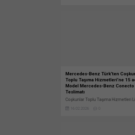
yayımlandı. Buna göre Konya’nın Bun
X'te paylaşmak için tıklayın (Yeni p
açılır) X Linkedln üzerinden paylaşma
tıklayın (Yeni pencerede açılır) Linke
WhatsApp'ta paylaşmak için tıklayın 
pencerede açılır) WhatsApp Faceboo
paylaşmak için tıklayın (Yeni...
Mercedes-Benz Türk’ten Coşkun
Toplu Taşıma Hizmetleri’ne 15 
Model Mercedes-Benz Conecto
Teslimatı
Coşkunlar Toplu Taşıma Hizmetleri L
Şirketi, filosundaki otobüsleri Merc
16.02.2026
0
markasıyla yenileyerek toplu taşımad
konfor ve sürdürülebilirlik standartları
seviyeye taşıyor. Bu kapsamda Halk
yolcu taşımacılığında kullanılmak üz