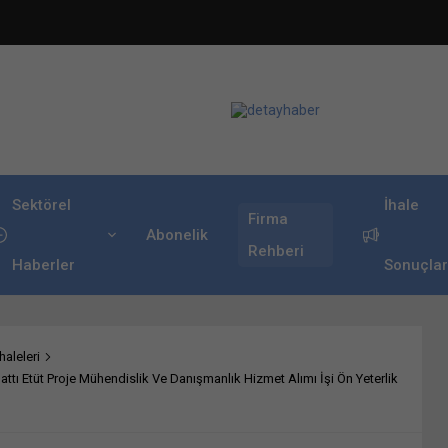
Sektörel
İhale
Firma
Abonelik
Rehberi
Haberler
Sonuçlar
haleleri
Hattı Etüt Proje Mühendislik Ve Danışmanlık Hizmet Alımı İşi Ön Yeterlik