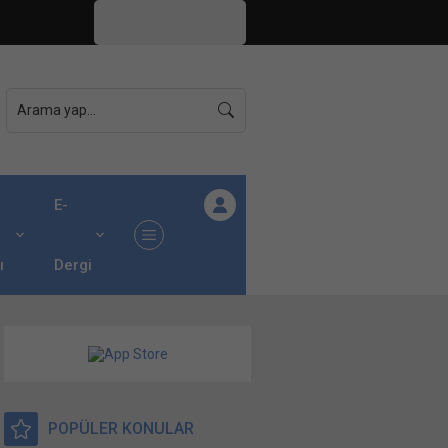
İstanbul,
26
°C
Açık
E-
ı
Dergi
POPÜLER KONULAR