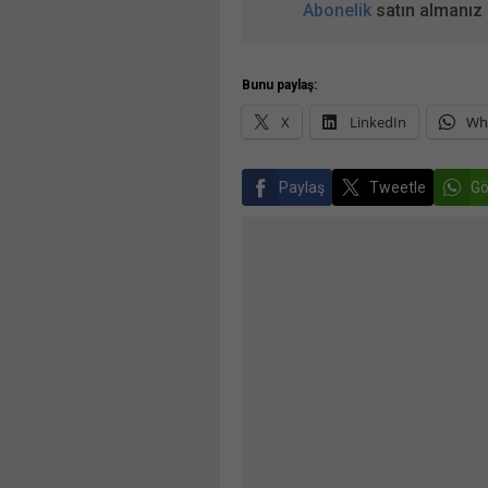
Abonelik
satın almanız 
Bunu paylaş:
X
LinkedIn
Wh
Paylaş
Tweetle
Gö