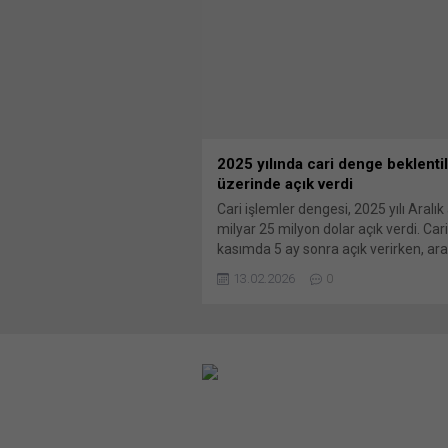
adet Mercedes-Benz Conecto Solo Di
adet Mercedes-Benz Conecto Solo H
Dizel otobüs, Mercedes-Benz Türk yön
tarafından Coşkunlar...
2025 yılında cari denge beklentil
üzerinde açık verdi
Cari işlemler dengesi, 2025 yılı Aralık
milyar 25 milyon dolar açık verdi. Ca
kasımda 5 ay sonra açık verirken, aral
açık beklentilerin üzerinde gerçekleşt
13.02.2026
0
Cumhuriyet Merkez Bankası (TCMB)
Aralık ayı “Ödemeler Dengesi İstatisti
verilerine göre, cari işlemler hesabı 7
dolar açık kaydedildi. Altın ve...