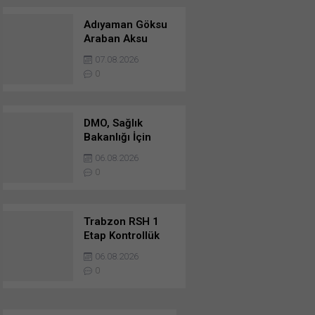
Adıyaman Göksu
Araban Aksu
Regülatörü Ve
07.08.2026
Besni-Keysun-
0
Kizilin Ana İletim
Hattı Yapım İşi
DMO, Sağlık
Bakanlığı İçin
Tedarik Edeceği
06.08.2026
459 Adet Yeni
0
Ambulans İçin
Teklif Aldı
Trabzon RSH 1
Etap Kontrollük
Ve Danışmanlık
06.08.2026
Hizmetleri
0
Danışmanlık
Hizmetleri İşine
Başvurusunda