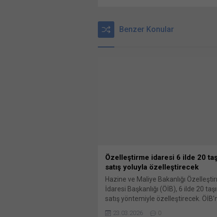
Benzer Konular
Özelleştirme idaresi 6 ilde 20 ta
satış yoluyla özelleştirecek
Hazine ve Maliye Bakanlığı Özelleşti
İdaresi Başkanlığı (ÖİB), 6 ilde 20 ta
satış yöntemiyle özelleştirecek. ÖİB’
konuya yönelik duyurusu, Resmi Gaz
23.03.2026
0