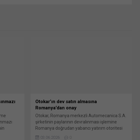
şınmazı
Otokar’ın dev satın almasına
Romanya’dan onay
rme
Otokar, Romanya merkezli Automecanica S.A.
şınmazı
şirketinin paylarının devralınması işlemine
nin
Romanya doğrudan yabancı yatırım otoritesi
ete’de
tarafından resmi onay verildiğini duyurdu.
03.06.2026
0