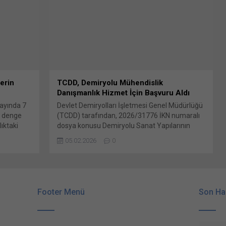
zel ve 2
LinkedIn WhatsApp'ta paylaşmak için tıklayın
ybrid
(Yeni pencerede açılır) WhatsApp Facebook'ta
eticileri
paylaşmak için tıklayın (Yeni...
erin
TCDD, Demiryolu Mühendislik
Danışmanlık Hizmet İçin Başvuru Aldı
 ayında 7
Devlet Demiryolları İşletmesi Genel Müdürlüğü
ri denge
(TCDD) tarafından, 2026/31776 İKN numaralı
ıktaki
dosya konusu Demiryolu Sanat Yapılarının
i. Türkiye
Depremsellik Açısından İncelenmesi ve
05.02.2026
0
 2025
Tekrarlı Tekayyüdat Uygulanan Kesimlerde
kleri”
(Kesim-2) Altyapı Bunu paylaş: X'te paylaşmak
,25 milyar
için tıklayın (Yeni pencerede açılır) X Linkedln
üzerinden paylaşmak için tıklayın (Yeni
pencerede açılır) LinkedIn WhatsApp'ta
Footer Menü
Son Ha
paylaşmak için tıklayın (Yeni pencerede açılır)
WhatsApp Facebook'ta paylaşmak için tıklayın
(Yeni...