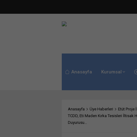
Anasayfa
Kurumsal
Anasayfa
Üye Haberleri
Etüt Proje İ
TCDD, Eti Maden Kırka Tesisleri İltisak 
Duyurusu…