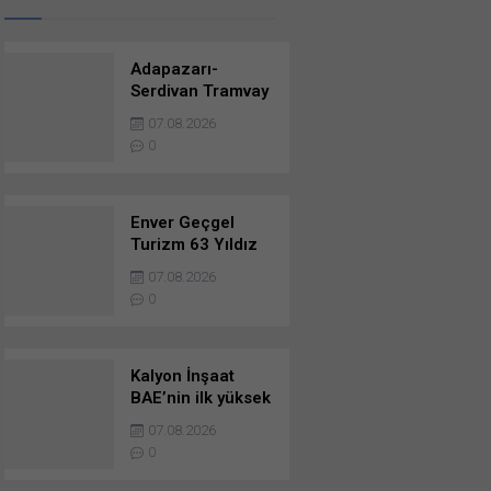
Adapazarı-
Serdivan Tramvay
Hattı Kontrollük
07.08.2026
Ve Danışmanlık
0
Hizmetleri
Danışmanlık
Hizmetlerine
Başvuruda
Enver Geçgel
Bulunanlar
Turizm 63 Yıldız
Otobüs ile
07.08.2026
Filosunu
0
Genişletti
Kalyon İnşaat
BAE’nin ilk yüksek
hızlı demir yolu
07.08.2026
hattının yapımına
0
başladı