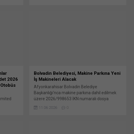
u paylaş:
Otokar, Automecanica S.A. paylarının
encerede
devralınması işlemine Romanya doğrudan
k için
yabancı yatırım otoritesi tarafından izin
dIn
verildiğini bildirdi. Otokar’ın Kamuyu
(Yeni
Aydınlatma Platformunda (KAP) yer alan
k'ta
açıklamasında, şu ifadelere yer verildi:
“Şirketimiz tarafından 29 Nisan...
lar
Bolvadin Belediyesi, Makine Parkına Yeni
adet 2026
İş Makineleri Alacak
 Otobüs
Afyonkarahisar Bolvadin Belediye
Başkanlığı’nca makine parkına dahil edilmek
imited
üzere 2026/998653 İKN numaralı dosya
edes-Benz
konusu 1 Adet Ekskavatör (Kırıcılı) 1 Adet
11.06.2026
0
a kalite,
Damper Havuz Tip Dorse (Hardox) Bunu
nı bir üst
paylaş: X'te paylaşmak için tıklayın (Yeni
 Otobüsü
pencerede açılır) X Linkedln üzerinden
ere; 13
paylaşmak için tıklayın (Yeni pencerede açılır)