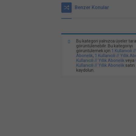
Benzer Konular
Bu kategori yalnızca üyeler tar
görüntülenebilir. Bu kategoriyi
görüntülemek için
1 Kullanıcılı /
Abonelik
,
1 Kullanıcılı // Yıllık A
Kullanıcılı // Yıllık Abonelik
veya
Kullanıcılı // Yıllık Abonelik
satın 
kaydolun.