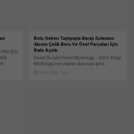
(Yeni...
ran
Bolu-Seben Taşlıyayla Barajı Sulaması
4kısım Çelik Boru Ve Özel Parçaları İçin
İhale Açıldı
 PROJESİ
RUDA
Devlet Su İşleri Genel Müdürlüğü – DSİ 5. Bölge
el
Müdürlüğü’nce yapılan duyuruya göre,
emiryolu
2026/492038 İKN numaralı dosya konusu
26.03.2026
0
AIL-
Bolu-Seben Taşlıyayla Barajı Sulaması
te
Malzeme Alımı 4Kısım Bunu paylaş: X'te
e açılır)
paylaşmak için tıklayın (Yeni pencerede açılır)
ıklayın
X Linkedln üzerinden paylaşmak için tıklayın
tsApp'ta
(Yeni pencerede açılır) LinkedIn WhatsApp'ta
e açılır)
paylaşmak için tıklayın (Yeni pencerede açılır)
 tıklayın
WhatsApp Facebook'ta paylaşmak için tıklayın
(Yeni...