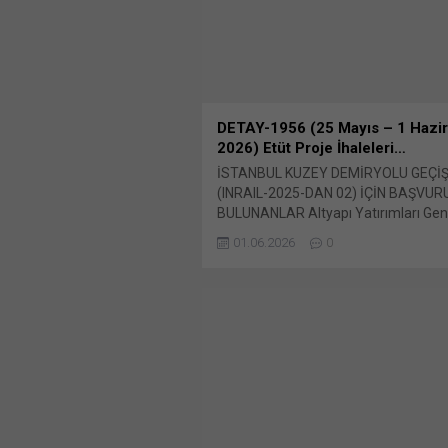
paylaşmak için tıklayın (Yeni...
DETAY-1956 (25 Mayıs – 1 Hazi
2026) Etüt Proje İhaleleri…
İSTANBUL KUZEY DEMİRYOLU GEÇİŞ
(INRAIL-2025-DAN 02) İÇİN BAŞVU
BULUNANLAR Altyapı Yatırımları Gen
Müdürlüğü (AYGM) İstanbul Kuzey D
01.06.2026
0
Geçişi Projesi kapsamında AYGM-INR
2025-DAN 02 için 20 Bunu paylaş: X'
paylaşmak için tıklayın (Yeni pencered
X Linkedln üzerinden paylaşmak için t
(Yeni pencerede açılır) LinkedIn Wha
paylaşmak için tıklayın (Yeni pencered
WhatsApp Facebook'ta paylaşmak için
(Yeni...