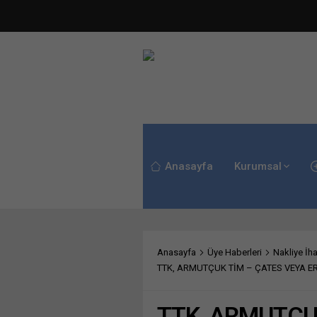
Anasayfa
Kurumsal
Anasayfa
Üye Haberleri
Nakliye İha
TTK, ARMUTÇUK TİM – ÇATES VEYA E
TTK, ARMUTÇU