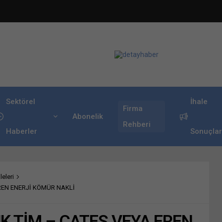
Sektörel
İhale
Firma
Abonelik
Rehberi
Haberler
Sonuçlar
leleri
REN ENERJİ KÖMÜR NAKLİ
K TİM – ÇATES VEYA EREN