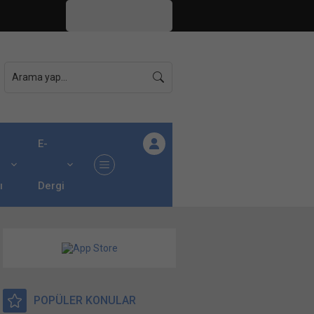
İstanbul,
26
°C
Açık
E-
ı
Dergi
POPÜLER KONULAR