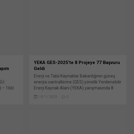
yaklaşık 8 km Bunu paylaş: X'te paylaşmak için
tıklayın (Yeni pencerede açılır) X Linkedln
üzerinden paylaşmak için tıklayın (Yeni
pencerede açılır) LinkedIn WhatsApp'ta
paylaşmak için tıklayın (Yeni pencerede açılır)
WhatsApp Facebook'ta paylaşmak için tıklayın
(Yeni...
YEKA GES-2025’te 8 Projeye 77 Başvuru
Yapım
Geldi
Enerji ve Tabii Kaynaklar Bakanlığının güneş
ĞÜ:
enerjisi santrallerine (GES) yönelik Yenilenebilir
) – 16bl
Enerji Kaynak Alanı (YEKA) yarışmasında 8
 Toprak
proje için 77 başvuru geldi. Bakanlıktan yapılan
19.11.2025
0
Bunu
açıklamaya Bunu paylaş: X'te paylaşmak için
Yeni
tıklayın (Yeni pencerede açılır) X Linkedln
en
üzerinden paylaşmak için tıklayın (Yeni
e açılır)
pencerede açılır) LinkedIn WhatsApp'ta
tıklayın
paylaşmak için tıklayın (Yeni pencerede açılır)
cebook'ta
WhatsApp Facebook'ta paylaşmak için tıklayın