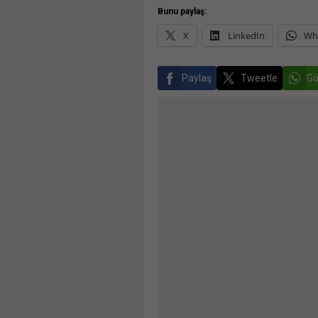
Bunu paylaş:
X
LinkedIn
Wh
Paylaş
Tweetle
Gö