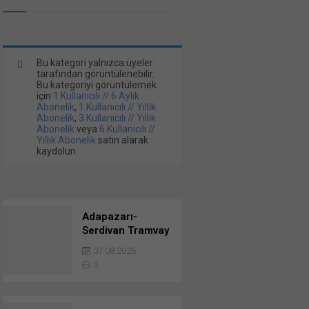
Bu kategori yalnızca üyeler
tarafından görüntülenebilir.
Bu kategoriyi görüntülemek
için
1 Kullanıcılı // 6 Aylık
Abonelik
,
1 Kullanıcılı // Yıllık
Abonelik
,
3 Kullanıcılı // Yıllık
Abonelik
veya
6 Kullanıcılı //
Yıllık Abonelik
satın alarak
kaydolun.
Adapazarı-
Serdivan Tramvay
Hattı Kontrollük
07.08.2026
Ve Danışmanlık
0
Hizmetleri
Danışmanlık
Hizmetlerine