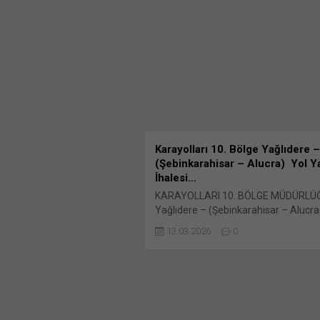
Karayolları 10. Bölge Yağlıdere –
(Şebinkarahisar – Alucra) Yol 
İhalesi…
KARAYOLLARI 10. BÖLGE MÜDÜRLÜ
Yağlıdere – (Şebinkarahisar – Alucra
Hd İl Yolu Km: 0+000 – 10+000 Arası
13.03.2026
0
İşleri, Sanat Yapıları, Üstyapı İşleri, 
paylaş: X'te paylaşmak için tıklayın (
pencerede açılır) X Linkedln üzerind
paylaşmak için tıklayın (Yeni pencered
LinkedIn WhatsApp'ta paylaşmak için 
(Yeni pencerede açılır) WhatsApp Fa