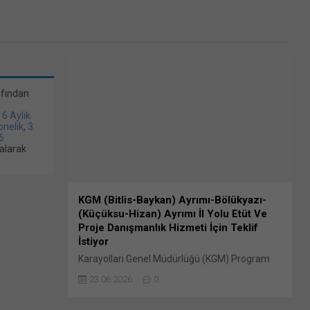
afından
/ 6 Aylık
bonelik
,
3
6
alarak
KGM (Bitlis-Baykan) Ayrımı-Bölükyazı-
(Küçüksu-Hizan) Ayrımı İl Yolu Etüt Ve
Proje Danışmanlık Hizmeti İçin Teklif
İstiyor
Karayolları Genel Müdürlüğü (KGM) Program
ve İzleme Dairesi Başkanlığı tarafından daha
23.06.2026
0
önce firmalardan ön yeterlik başvuruları alınan
2026/779267 İKN numaralı dosya konusu