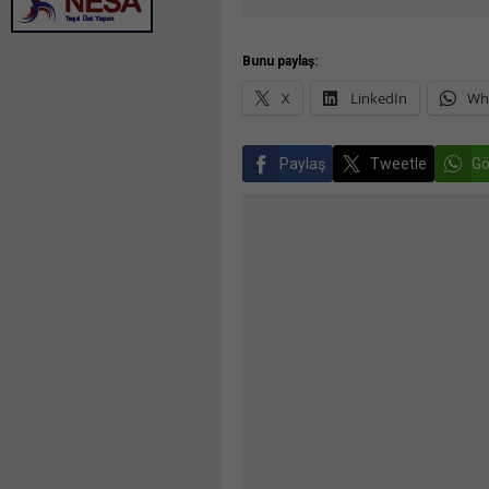
Bunu paylaş:
X
LinkedIn
Wh
Paylaş
Tweetle
Gö