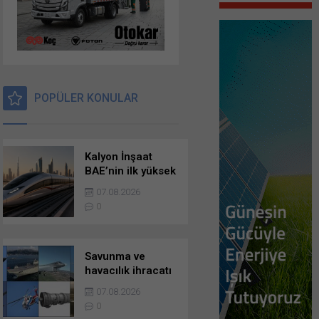
POPÜLER KONULAR
Kalyon İnşaat
BAE’nin ilk yüksek
hızlı demir yolu
07.08.2026
hattının yapımına
0
başladı
Savunma ve
havacılık ihracatı
11,2 milyar dolara
07.08.2026
ulaştı
0