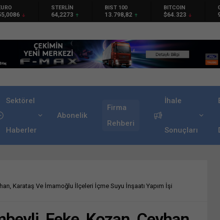
TERLİN
BIST 100
BITCOIN
GRAM GÜMÜŞ
4,2273
13.798,82
$64.323
95,67
Sektörel
İhale
Firma
Abonelik
Rehberi
Haberler
Sonuçları
yhan, Karataş Ve İmamoğlu İlçeleri İçme Suyu İnşaatı Yapım İşi
mbeyli, Feke, Kozan, Ceyhan,