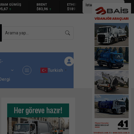
BRENT
ETHEREUM
İstanbul,
25
°C
$83,96
$1897.87
Açık
E-
Turkish
▼
Dergi