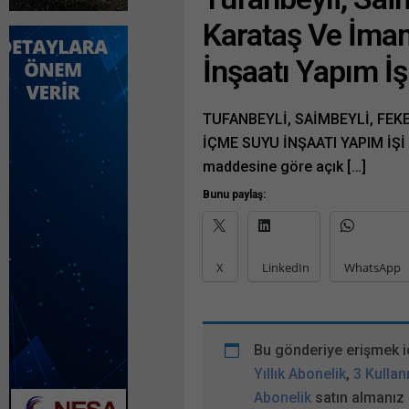
Karataş Ve İmam
İnşaatı Yapım İş
TUFANBEYLİ, SAİMBEYLİ, FEK
İÇME SUYU İNŞAATI YAPIM İŞİ y
maddesine göre açık […]
Bunu paylaş:
X
LinkedIn
WhatsApp
Bu gönderiye erişmek i
Yıllık Abonelik
,
3 Kullanı
Abonelik
satın almanız 