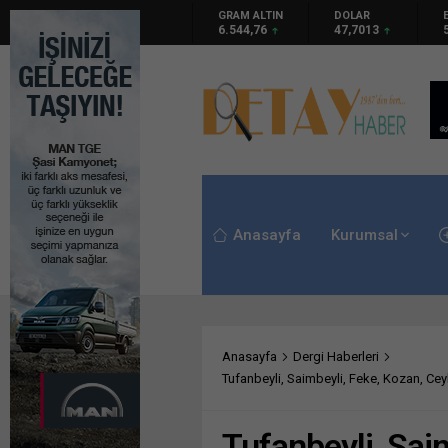
GRAM ALTIN
DOLAR
EURO
S
6.544,76
47,7013
55,0086
6
Anasayfa
Kurumsal
Anasayfa
Dergi Haberleri
Tufanbeyli, Saimbeyli, Feke, Kozan, Ce
Tufanbeyli, Sai