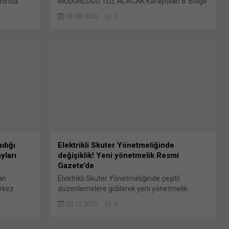
mında
MÜDÜRLÜĞÜ TUZ ALACAK Karayolları 8. Bölge
le… Ordu
Müdürlüğü’nce yapılan duyuruya göre, ihtiyaç
03.08.2026
0
leri
duyulan 2026/1354401 İKN numaralı dosya
yurusu
Bunu paylaş: X'te paylaşmak için tıklayın (Yeni
 dosya
pencerede açılır) X Linkedln üzerinden
çin
paylaşmak için tıklayın (Yeni pencerede açılır)
kedln
LinkedIn WhatsApp'ta paylaşmak için tıklayın
ni
(Yeni pencerede açılır) WhatsApp Facebook'ta
'ta
paylaşmak için tıklayın (Yeni...
e açılır)
 tıklayın
adığı
Elektrikli Skuter Yönetmeliğinde
yları
değişiklik! Yeni yönetmelik Resmi
Gazete’de
an
Elektrikli Skuter Yönetmeliğinde çeşitli
erkez
düzenlemelere gidilerek yeni yönetmelik
endirmeye
Resmi Gazete’de yayımlandı. Resmî Gazete’de
02.12.2025
0
açıkladı.
yayımlanan değişikliklere göre; coğrafi çitleme,
dığı
veri paylaşımı, izin süreleri, çağrı merkezi