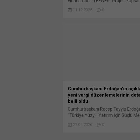
Finansman: “TEFWER” Projesi kapsa
Dünya Bankası’ndan sağlanan kredi i
11.12.2025
0
Büyükşehir Belediyesi Destek Hizmet
Dairesi Başkanlığı’nca daha önce du
yapılan 2025/1998183 İKN numaralı
(4734 Bunu paylaş: X'te paylaşmak i
tıklayın (Yeni pencerede açılır) X Lin
üzerinden paylaşmak için tıklayın (Ye
pencerede açılır) LinkedIn WhatsApp
paylaşmak için tıklayın (Yeni pencered
WhatsApp Facebook'ta paylaşmak için
(Yeni...
Cumhurbaşkanı Erdoğan’ın açıkl
yeni vergi düzenlemelerinin deta
belli oldu
Cumhurbaşkanı Recep Tayyip Erdoğ
“Türkiye Yüzyılı Yatırım İçin Güçlü M
Programı”nda yatırım ortamını güçl
27.04.2026
0
yönelik yapılacak yeni düzenlemeleri 
Bazı vergi düzenlemelerinin de yer al