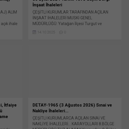
İnşaat İhaleleri
AJ) ALIM
ÇEŞİTLİ KURUMLAR TARAFINDAN AÇILAN
İNŞAAT İHALELERİ MUSKİ GENEL
çık ihale
MÜDÜRLÜĞÜ: Yatağan İlçesi Turgut ve
: X'te
Yeşilbağcılar Mahalleleri İçme Suyu Temini
14.10.2025
0
e açılır)
İhale kayıt no : 2024/1202115 İhale
ıklayın
tarihi Bunu paylaş: X'te paylaşmak için
tsApp'ta
tıklayın (Yeni pencerede açılır) X Linkedln
e açılır)
üzerinden paylaşmak için tıklayın (Yeni
 tıklayın
pencerede açılır) LinkedIn WhatsApp'ta
paylaşmak için tıklayın (Yeni pencerede açılır)
WhatsApp Facebook'ta paylaşmak için tıklayın
(Yeni...
, İtfaiye
DETAY-1965 (3 Ağustos 2026) Sınai ve
lü
Nakliye İhaleleri…
name
ÇEŞİTLİ KURUMLARCA AÇILAN SINAİ VE
NAKLİYE İHALELERİ… KARAYOLLARI 8.BÖLGE