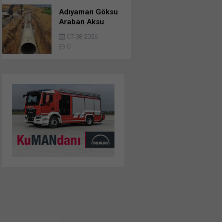
Adıyaman Göksu
Araban Aksu
Regülatörü Ve
07.08.2026
Besni-Keysun-
0
Kizilin Ana İletim
Hattı Yapım İşi