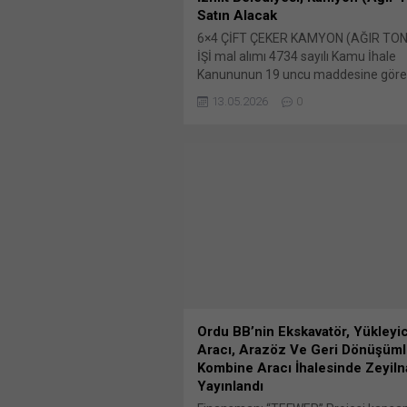
Satın Alacak
6×4 ÇİFT ÇEKER KAMYON (AĞIR TON
İŞİ mal alımı 4734 sayılı Kamu İhale
Kanununun 19 uncu maddesine göre a
usulü ile ihale edilecektir. Bunu paylaş
13.05.2026
0
paylaşmak için tıklayın (Yeni pencered
X Linkedln üzerinden paylaşmak için t
(Yeni pencerede açılır) LinkedIn Wha
paylaşmak için tıklayın (Yeni pencered
WhatsApp Facebook'ta paylaşmak için
(Yeni...
Ordu BB’nin Ekskavatör, Yükleyici
Aracı, Arazöz Ve Geri Dönüşüm
Kombine Aracı İhalesinde Zeyil
Yayınlandı