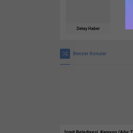
Detay Haber
Benzer Konular
İzmit Belediyesi, Kamyon (Ağır T