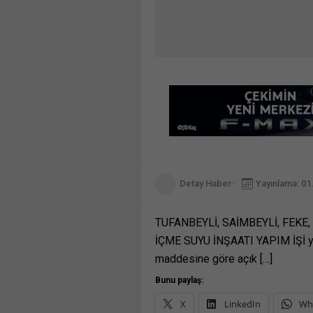
Detay Haber
Yayınlama: 01
TUFANBEYLİ, SAİMBEYLİ, FEKE
İÇME SUYU İNŞAATI YAPIM İŞİ ya
maddesine göre açık […]
Bunu paylaş:
X
LinkedIn
Wh