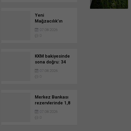
Yeni
Mağzacılık’ın
Carrefour’u
07.08.2026
devralmasına
0
Rekabet
Kurumu’ndan
şartlı onay
KKM bakiyesinde
sona doğru: 34
milyon lira azaldı
07.08.2026
0
Merkez Bankası
rezervlerinde 1,8
milyar dolarlık
07.08.2026
artış
0