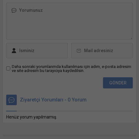
Bakanlığı Toplu Konut
İdaresi Başkanlığı – TOKİ
tarafından Bunu paylaş: X'te
paylaşmak için tıklayın (Yeni
pencerede açılır) X Linkedln
üzerinden paylaşmak için
tıklayın (Yeni pencerede
açılır) LinkedIn WhatsApp'ta
paylaşmak için tıklayın (Yeni
pencerede açılır) WhatsApp
Facebook'ta paylaşmak için
Daha sonraki yorumlarımda kullanılması için adım, e-posta adresim
ve site adresim bu tarayıcıya kaydedilsin.
tıklayın (Yeni...
Ziyaretçi Yorumları - 0 Yorum
Henüz yorum yapılmamış.