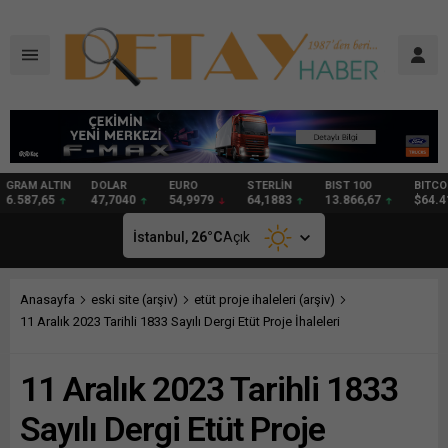
DOLAR
EURO
STERLİN
BIST 100
BITCOIN
GRAM
47,7040
54,9979
64,1883
13.866,67
$64.413
98,34
İstanbul,
26
°C
Açık
Anasayfa
eski site (arşiv)
etüt proje ihaleleri (arşiv)
11 Aralık 2023 Tarihli 1833 Sayılı Dergi Etüt Proje İhaleleri
11 Aralık 2023 Tarihli 1833
Sayılı Dergi Etüt Proje