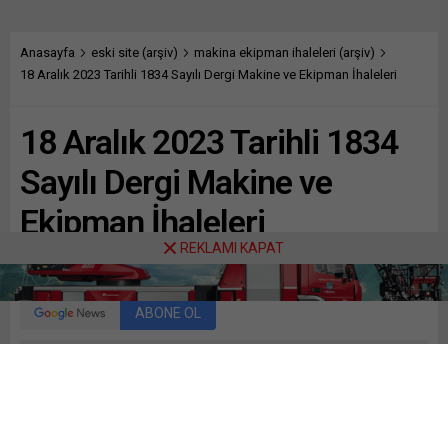
Anasayfa
eski site (arşiv)
makina ekipman ihaleleri (arşiv)
18 Aralık 2023 Tarihli 1834 Sayılı Dergi Makine ve Ekipman İhaleleri
18 Aralık 2023 Tarihli 1834
Sayılı Dergi Makine ve
Ekipman İhaleleri
REKLAMI KAPAT
Paylaş
Tweetle
Gönder
ABONE OL