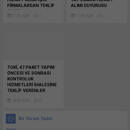
pencerede açılır) LinkedIn
pencerede açılır) WhatsApp
FİRMALARDAN TEKLİF
ALIMI DUYURUSU
WhatsApp'ta paylaşmak için
Facebook'ta paylaşmak için
ALINDI
ULAŞTIRMA VE ALTYAPI
tıklayın (Yeni pencerede
tıklayın (Yeni...
31.01.2026
0
11.09.2025
0
T.C Devlet Demiryolları
BAKANLIĞI, SİNOP
açılır) WhatsApp
İşletmesi Genel Müdürlüğü
KRUVAZİYER LİMANI VE
Facebook'ta paylaşmak için
(TCDD) İşletmesi Genel
YAT LİMANI HİZMET ALIMI
tıklayın (Yeni...
Müdürlüğü’nce 4 Aralık 2025
DUYURUSU Ulaştırma ve
tarihinde firmalardan ön
Altyapı Bakanlığı IX. Bölge
yeterlik başvuruları alınan
Müdürlüğü tarafından
2025/2000236 İKN numaralı
yapılan duyuruya göre
dosya konusu Eti Bunu
2025/1308038 Bunu paylaş:
paylaş: X'te paylaşmak için
X'te paylaşmak için tıklayın
TOKİ, 47.PAKET YAPIM
tıklayın (Yeni pencerede
(Yeni pencerede açılır) X
ÖNCESİ VE SONRASI
açılır) X Linkedln üzerinden
Linkedln üzerinden
KONTROLUK
paylaşmak için tıklayın (Yeni
paylaşmak için tıklayın (Yeni
HİZMETLERİ İHALESİNE
pencerede açılır) LinkedIn
pencerede açılır) LinkedIn
TEKLİF VERENLER
WhatsApp'ta paylaşmak için
WhatsApp'ta paylaşmak için
TOKİ, 47.PAKET YAPIM
tıklayın (Yeni pencerede
tıklayın (Yeni pencerede
18.09.2025
0
ÖNCESİ VE SONRASI
açılır) WhatsApp
açılır) WhatsApp
KONTROLUK HİZMETLERİ
Facebook'ta paylaşmak için
Facebook'ta paylaşmak için
İHALESİNE TEKLİF
tıklayın (Yeni...
tıklayın (Yeni...
Bir Yorum Yazın
VERENLER T.C. Çevre,
Şehircilik Ve İklim Değişikliği