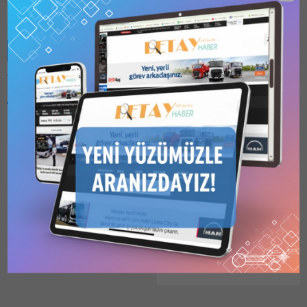
Benzer Konular
Bu kategori yalnızca
üyeler tarafından
görüntülenebilir. Bu
kategoriyi
görüntülemek için
1
Kullanıcılı // 6 Aylık
EÜAŞ, INNER-CASING
Abonelik
,
1 Kullanıcılı
TEMİN EDECEK
// Yıllık Abonelik
,
3
Kullanıcılı // Yıllık
Elektrik Üretim Anonim
Abonelik
veya
6
Şirketi Genel Müdürlüğü
Kullanıcılı // Yıllık
(EÜAŞ) tarafından ihtiyaç
Abonelik
satın alarak
kaydolun.
duyulan 2026/513251 İKN
28.03.2026
0
numaralı dosya konusu
İstanbul Doğalgaz
Santralları İşletme