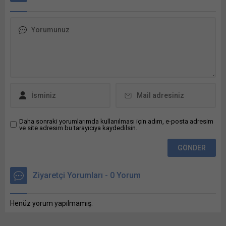
milyar Bunu paylaş: X'te
paylaşmak için tıklayın (Yeni
pencerede açılır) X Linkedln
üzerinden paylaşmak için
tıklayın (Yeni pencerede
açılır) LinkedIn WhatsApp'ta
paylaşmak için tıklayın (Yeni
pencerede açılır) WhatsApp
Facebook'ta paylaşmak için
tıklayın (Yeni...
Daha sonraki yorumlarımda kullanılması için adım, e-posta adresim
ve site adresim bu tarayıcıya kaydedilsin.
Ziyaretçi Yorumları - 0 Yorum
Henüz yorum yapılmamış.