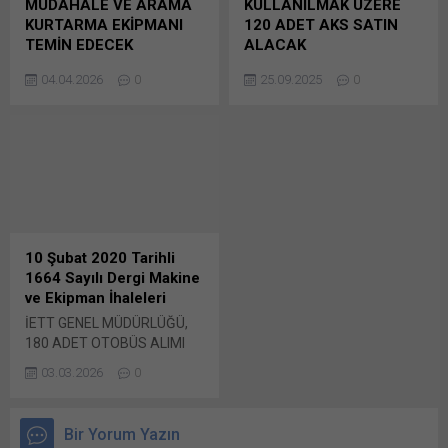
MÜDAHALE VE ARAMA
KULLANILMAK ÜZERE
WhatsApp'ta paylaşmak için
tıklayın (Yeni pencerede
KURTARMA EKİPMANI
120 ADET AKS SATIN
tıklayın (Yeni pencerede
açılır) WhatsApp
TEMİN EDECEK
ALACAK
açılır) WhatsApp
Facebook'ta paylaşmak için
Balıkesir Büyükşehir
TCDD, DE 24000 TİPİ
Facebook'ta paylaşmak için
tıklayın (Yeni...
04.04.2026
0
25.09.2025
0
Belediyesi İtfaiye Dairesi
LOKOMOTİFLERDE
tıklayın (Yeni...
Başkanlığı tarafından ihtiyaç
KULLANILMAK ÜZERE 120
duyulan 2026/557825 İKN
ADET AKS SATIN ALACAK
numaralı dosya konusu
TCDD Taşımacılık A.Ş. Genel
Yangınlara Müdahale ve
Müdürlüğünden yapılan
Arama Kurtarma Ekipmanı
duyuruya göre,
alımı, 4734 sayılı Kamu İhale
2025/784702 İKN numaralı
Bunu paylaş: X'te
dosya konusu Bunu paylaş:
paylaşmak için tıklayın (Yeni
X'te paylaşmak için tıklayın
10 Şubat 2020 Tarihli
pencerede açılır) X Linkedln
(Yeni pencerede açılır) X
1664 Sayılı Dergi Makine
üzerinden paylaşmak için
Linkedln üzerinden
ve Ekipman İhaleleri
tıklayın (Yeni pencerede
paylaşmak için tıklayın (Yeni
İETT GENEL MÜDÜRLÜĞÜ,
açılır) LinkedIn WhatsApp'ta
pencerede açılır) LinkedIn
180 ADET OTOBÜS ALIMI
paylaşmak için tıklayın (Yeni
WhatsApp'ta paylaşmak için
PLANLIYOR İstanbul
pencerede açılır) WhatsApp
tıklayın (Yeni pencerede
03.03.2026
0
Büyükşehir Belediyesi İETT
Facebook'ta paylaşmak için
açılır) WhatsApp
Genel Müdürlüğü’nün 2020
tıklayın (Yeni...
Facebook'ta paylaşmak için
yılı Performans Programı
tıklayın (Yeni...
Bir Yorum Yazın
belli oldu. 2020 yılı bütçesi 2