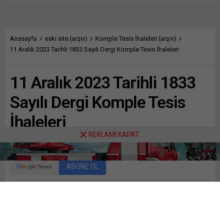
Anasayfa
eski site (arşiv)
Komple Tesis İhaleleri (arşiv)
11 Aralık 2023 Tarihli 1833 Sayılı Dergi Komple Tesis İhaleleri
11 Aralık 2023 Tarihli 1833
Sayılı Dergi Komple Tesis
İhaleleri
REKLAMI KAPAT
Paylaş
Tweetle
Gönder
ABONE OL