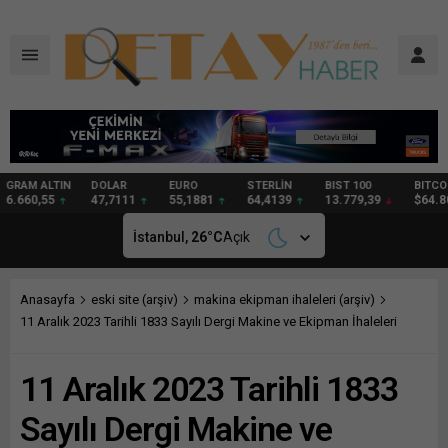
DOLAR
EURO
STERLİN
BIST 100
BITCOIN
GRAM
47,7111
55,1881
64,4139
13.779,39
$64.809
97,57
İstanbul,
26
°C
Açık
Anasayfa
eski site (arşiv)
makina ekipman ihaleleri (arşiv)
11 Aralık 2023 Tarihli 1833 Sayılı Dergi Makine ve Ekipman İhaleleri
11 Aralık 2023 Tarihli 1833
Sayılı Dergi Makine ve