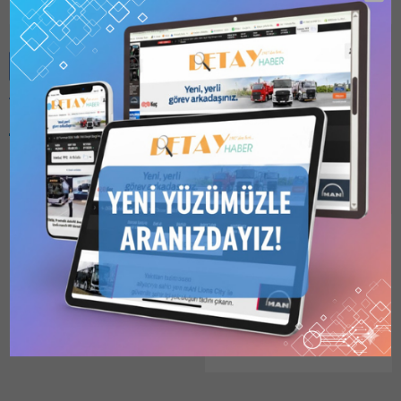
Benzer Konular
Bu kategori yalnızca
üyeler tarafından
görüntülenebilir. Bu
kategoriyi
görüntülemek için
1
Kullanıcılı // 6 Aylık
KGM 4.BÖLGE, ETÜD
Abonelik
,
1 Kullanıcılı
PROJE HİZMETİ
// Yıllık Abonelik
,
3
Kullanıcılı // Yıllık
ALACAK
Abonelik
veya
6
Karayolları 4.Bölge
Kullanıcılı // Yıllık
Müdürlüğü Ankara
Abonelik
satın alarak
kaydolun.
tarafından yapılan duyuruya
28.02.2026
0
göre 2026/349764 İKN
numaralı dosya konusu
Karayolları 4 Bölge