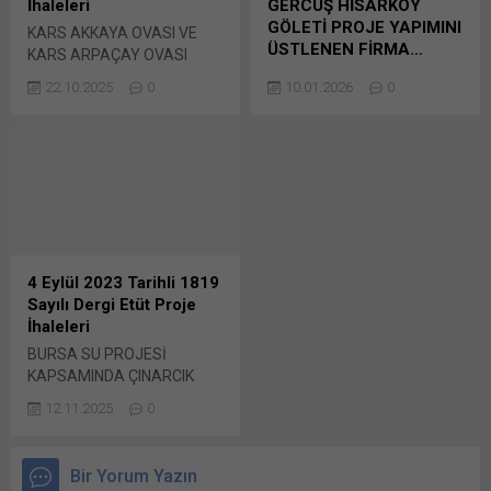
İhaleleri
GERCÜŞ HİSARKÖY
paylaşmak için tıklayın (Yeni
açılır) X Linkedln üzerinden
GÖLETİ PROJE YAPIMINI
KARS AKKAYA OVASI VE
pencerede açılır) LinkedIn
paylaşmak için tıklayın (Yeni
ÜSTLENEN FİRMA…
KARS ARPAÇAY OVASI
WhatsApp'ta paylaşmak için
pencerede açılır) LinkedIn
SULAMASI YENİLEME
DSİ 10.Bölge Müdürlüğü-
tıklayın (Yeni pencerede
WhatsApp'ta paylaşmak için
22.10.2025
0
10.01.2026
0
PLANLAMA MÜHENDİSLİK
Diyarbakır tarafından
açılır) WhatsApp
tıklayın (Yeni pencerede
HİZMETLERİ İÇİN ÖN
14.08.2025 tarihinde ön
Facebook'ta paylaşmak için
açılır) WhatsApp
YETERLİK DUYURULARI
yeterlik başvuruları alınan,
tıklayın (Yeni...
Facebook'ta paylaşmak için
Firmalar, ön yeterlik başvuru
2025/1119402 İKN numaralı
tıklayın (Yeni...
evraklarını 17 Ekim 2025
dosya konusu Batman
tarihine Bunu paylaş: X'te
Kozluk Ulaşlı ve Gercüş
paylaşmak için tıklayın (Yeni
Hisarköy Göleti Proje Yapımı
pencerede açılır) X Linkedln
işinde Bunu paylaş: X'te
üzerinden paylaşmak için
paylaşmak için tıklayın (Yeni
4 Eylül 2023 Tarihli 1819
tıklayın (Yeni pencerede
pencerede açılır) X Linkedln
Sayılı Dergi Etüt Proje
açılır) LinkedIn WhatsApp'ta
üzerinden paylaşmak için
İhaleleri
paylaşmak için tıklayın (Yeni
tıklayın (Yeni pencerede
BURSA SU PROJESİ
pencerede açılır) WhatsApp
açılır) LinkedIn WhatsApp'ta
KAPSAMINDA ÇINARCIK
Facebook'ta paylaşmak için
paylaşmak için tıklayın (Yeni
İÇMESUYU İSALE HATTI
tıklayın (Yeni...
pencerede açılır) WhatsApp
12.11.2025
0
MÜŞAVİRLİK HİZMETLERİ…
Facebook'ta paylaşmak için
· Müşavirlik Hizmet Alımı işi
tıklayın (Yeni...
son teklif verme tarihi 4
Bir Yorum Yazın
Eylül… Bursa Büyükşehir