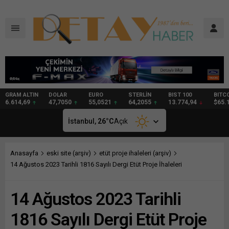
DOLAR
EURO
STERLİN
BIST 100
BITCOIN
GRAM
47,7050
55,0521
64,2055
13.774,94
$65.120
98,11
İstanbul,
26
°C
Açık
Anasayfa
eski site (arşiv)
etüt proje ihaleleri (arşiv)
14 Ağustos 2023 Tarihli 1816 Sayılı Dergi Etüt Proje İhaleleri
14 Ağustos 2023 Tarihli
1816 Sayılı Dergi Etüt Proje