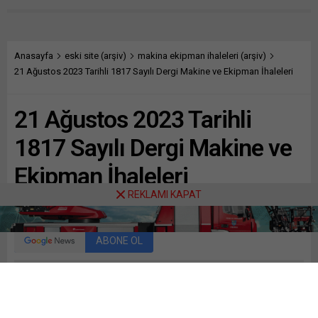
Anasayfa
eski site (arşiv)
makina ekipman ihaleleri (arşiv)
21 Ağustos 2023 Tarihli 1817 Sayılı Dergi Makine ve Ekipman İhaleleri
21 Ağustos 2023 Tarihli
1817 Sayılı Dergi Makine ve
Ekipman İhaleleri
REKLAMI KAPAT
Paylaş
Tweetle
Gönder
ABONE OL