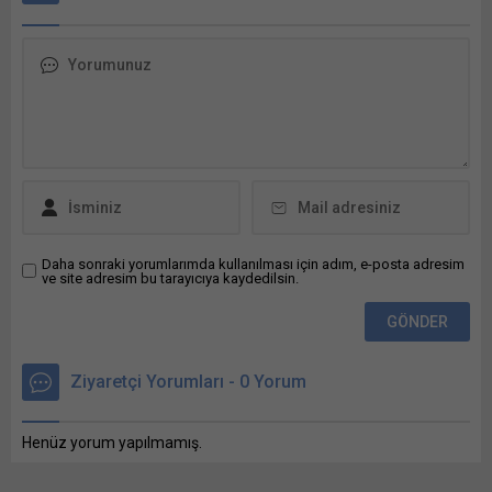
Belediyesi BUSKİ Bunu
paylaş: X'te paylaşmak için
tıklayın (Yeni pencerede
açılır) X Linkedln üzerinden
paylaşmak için tıklayın (Yeni
pencerede açılır) LinkedIn
WhatsApp'ta paylaşmak için
tıklayın (Yeni pencerede
açılır) WhatsApp
Facebook'ta paylaşmak için
tıklayın (Yeni...
Daha sonraki yorumlarımda kullanılması için adım, e-posta adresim
ve site adresim bu tarayıcıya kaydedilsin.
Ziyaretçi Yorumları - 0 Yorum
Henüz yorum yapılmamış.