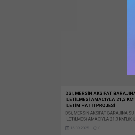
DSİ, MERSİN AKSIFAT BARAJIN
İLETİLMESİ AMACIYLA 21,3 KM’
İLETİM HATTI PROJESİ
DSİ, MERSİN AKSIFAT BARAJINA SU
İLETİLMESİ AMACIYLA 21,3 KM’LİK 
HATTI PROJESİ Devlet Su İşleri Gene
16.09.2025
0
Müdürlüğü Barajlar Ve HES Dairesi