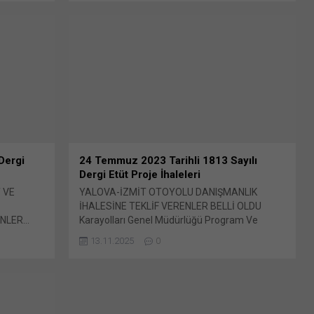
maralı
paylaşmak için tıklayın (Yeni pencerede açılır)
ayın (Yeni
X Linkedln üzerinden paylaşmak için tıklayın
en
(Yeni pencerede açılır) LinkedIn WhatsApp'ta
e açılır)
paylaşmak için tıklayın (Yeni pencerede açılır)
tıklayın
WhatsApp Facebook'ta paylaşmak için tıklayın
cebook'ta
(Yeni...
 Dergi
24 Temmuz 2023 Tarihli 1813 Sayılı
Dergi Etüt Proje İhaleleri
 VE
YALOVA-İZMİT OTOYOLU DANIŞMANLIK
İHALESİNE TEKLİF VERENLER BELLİ OLDU
ENLER…
Karayolları Genel Müdürlüğü Program Ve
Dairesi
İzleme Dairesi Başkanlığı’nca 12 Mayıs 2023
13.11.2025
0
tarihinde firmalardan ön yeterlik başvuruları
X'te
alınan Bunu paylaş: X'te paylaşmak için tıklayın
e açılır)
(Yeni pencerede açılır) X Linkedln üzerinden
ıklayın
paylaşmak için tıklayın (Yeni pencerede açılır)
tsApp'ta
LinkedIn WhatsApp'ta paylaşmak için tıklayın