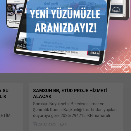
OVASI SULAMASI YENİLEME PLANLAMA
MÜHENDİSLİK HİZMETLERİ İÇİN ÖN YETERLİK
DUYURULARI Firmalar, ön yeterlik başvuru
22.10.2025
0
evraklarını 17 Ekim 2025 tarihine Bunu paylaş:
X'te paylaşmak için tıklayın (Yeni pencerede
açılır) X Linkedln üzerinden paylaşmak için
tıklayın (Yeni pencerede açılır) LinkedIn
WhatsApp'ta paylaşmak için tıklayın (Yeni
pencerede açılır) WhatsApp Facebook'ta
paylaşmak için tıklayın (Yeni...
A SU
SAMSUN BB, ETÜD PROJE HİZMETİ
LİK
ALACAK
Samsun Büyükşehir Belediyesi İmar ve
Şehircilik Dairesi Başkanlığı tarafından yapılan
İLETİM
duyuruya göre 2026/294715 İKN numaralı
l
dosya konusu Samsun İli Genelinde 17 İlçe
28.02.2026
0
Sınırları Dahilinde 1/50000 Bunu paylaş: X'te