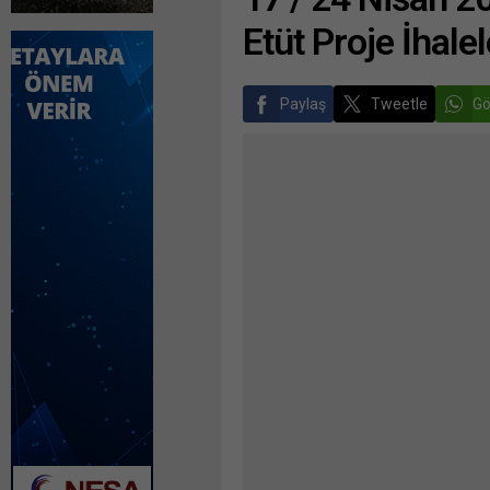
Etüt Proje İhalel
Paylaş
Tweetle
Gö