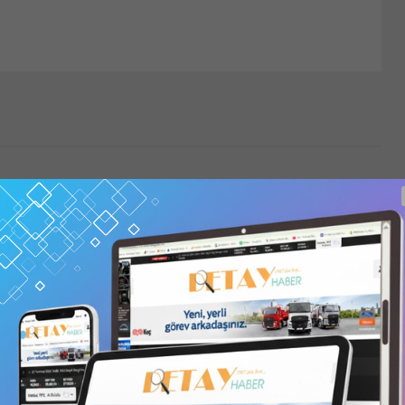
afından
/ 6 Aylık
bonelik
,
3
6
alarak
6 Ekim 2025 Tarihli 1924 Sayılı Dergi Etüt
Proje İhaleleri
KARS AKKAYA OVASI VE KARS ARPAÇAY