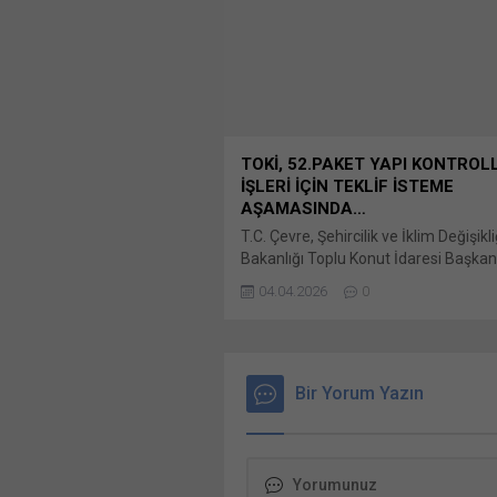
paylaşmak için tıklayın (Yeni pencered
WhatsApp Facebook'ta paylaşmak için
(Yeni...
TOKİ, 52.PAKET YAPI KONTROL
İŞLERİ İÇİN TEKLİF İSTEME
AŞAMASINDA…
T.C. Çevre, Şehircilik ve İklim Değişikli
Bakanlığı Toplu Konut İdaresi Başkanl
TOKİ tarafından 5 Mart 2026 tarihin
04.04.2026
0
firmalardan ön yeterlik başvuruları a
2026/226587 İKN Bunu paylaş: X'te
için tıklayın (Yeni pencerede açılır) X
üzerinden paylaşmak için tıklayın (Ye
pencerede açılır) LinkedIn WhatsApp
Bir Yorum Yazın
paylaşmak için tıklayın (Yeni pencered
WhatsApp Facebook'ta paylaşmak için
(Yeni...