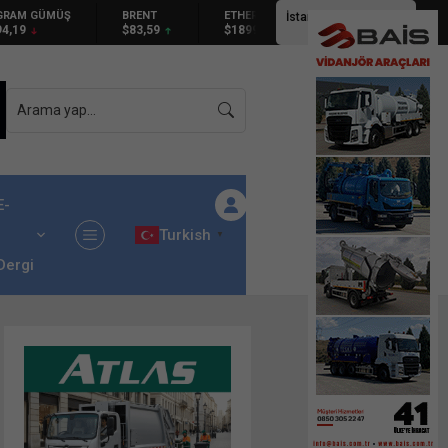
GRAM GÜMÜŞ
BRENT
ETHEREUM
İstanbul,
25
°C
94,19
$83,59
$1899.77
Açık
E-
Turkish
▼
Dergi