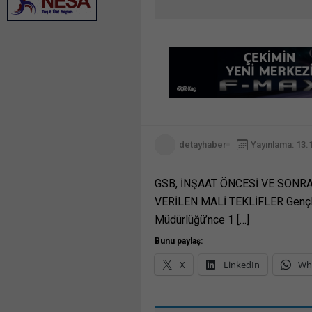
detayhaber
Yayınlama: 13.
GSB, İNŞAAT ÖNCESİ VE SONR
VERİLEN MALİ TEKLİFLER Gençlik
Müdürlüğü’nce 1 […]
Bunu paylaş:
X
LinkedIn
Wh