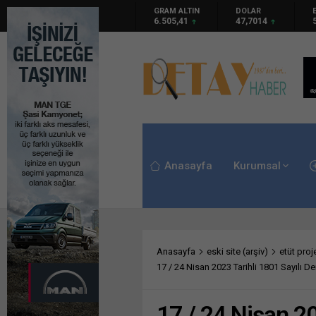
GRAM ALTIN
DOLAR
6.505,41
47,7014
Anasayfa
Kurumsal
Anasayfa
eski site (arşiv)
etüt proje
17 / 24 Nisan 2023 Tarihli 1801 Sayılı Der
17 / 24 Nisan 20