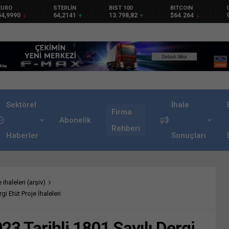
EURO
STERLİN
BIST 100
BITCOIN
54,9990
64,2141
13.798,82
$64.264
Sektörel
İhale
Firma
Abonelik
Rehberi
Haberler
Sonuçları
 ihaleleri (arşiv)
gi Etüt Proje İhaleleri
23 Tarihli 1801 Sayılı Dergi