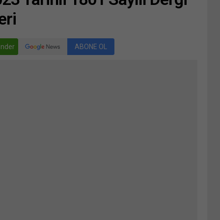
eri
nder
ABONE OL