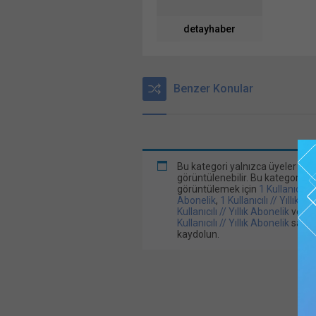
detayhaber
Benzer Konular
Bu kategori yalnızca üyeler tar
görüntülenebilir. Bu kategoriyi
görüntülemek için
1 Kullanıcılı /
Abonelik
,
1 Kullanıcılı // Yıllık A
Kullanıcılı // Yıllık Abonelik
veya
Kullanıcılı // Yıllık Abonelik
satın 
kaydolun.