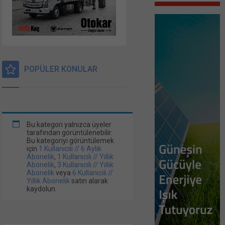
POPÜLER KONULAR
Bu kategori yalnızca üyeler
tarafından görüntülenebilir.
Bu kategoriyi görüntülemek
için
1 Kullanıcılı // 6 Aylık
Abonelik
,
1 Kullanıcılı // Yıllık
Abonelik
,
3 Kullanıcılı // Yıllık
Abonelik
veya
6 Kullanıcılı //
Yıllık Abonelik
satın alarak
kaydolun.