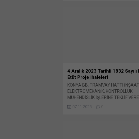
Başkanlığı’nca 2025/1115408 İKN nu
Bunu paylaş: X'te paylaşmak için tıkl
pencerede açılır) X Linkedln üzerind
paylaşmak için tıklayın (Yeni pencered
LinkedIn WhatsApp'ta paylaşmak için 
(Yeni pencerede açılır) WhatsApp Fa
paylaşmak için tıklayın (Yeni...
4 Aralık 2023 Tarihli 1832 Sayılı
Etüt Proje İhaleleri
KONYA BB, TRAMVAY HATTI İNŞAAT
ELEKTROMEKANİK, KONTROLLÜK
MÜHENDİSLİK İŞLERİNE TEKLİF VER
Konya Büyükşehir Belediyesi Ulaşım 
07.11.2025
0
Başkanlığı’nca 6 Eylül 2023 tarihinde
firmalardan ön yeterlik Bunu paylaş: 
paylaşmak için tıklayın (Yeni pencered
X Linkedln üzerinden paylaşmak için t
(Yeni pencerede açılır) LinkedIn Wha