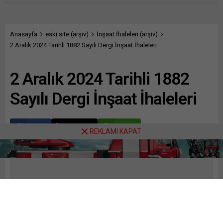
Anasayfa
eski site (arşiv)
İnşaat İhaleleri (arşiv)
2 Aralık 2024 Tarihli 1882 Sayılı Dergi İnşaat İhaleleri
2 Aralık 2024 Tarihli 1882
Sayılı Dergi İnşaat İhaleleri
Paylaş
Tweetle
Gönder
REKLAMI KAPAT
ABONE OL