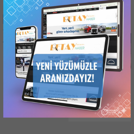
Benzer Konular
Bu kategori yalnızca
üyeler tarafından
görüntülenebilir. Bu
kategoriyi
görüntülemek için
1
Kullanıcılı // 6 Aylık
Teiaş Sinop-Kastamonu
Abonelik
,
1 Kullanıcılı
380 EİH (H.470) Yapımı
// Yıllık Abonelik
,
3
Kullanıcılı // Yıllık
İhalesi İçin Teklif Aldı
Abonelik
veya
6
Türkiye Elektrik İletim A.Ş.
Kullanıcılı // Yıllık
(TEİAŞ) Genel
Abonelik
satın alarak
kaydolun.
Müdürlüğü’nce bir süre önce
30.06.2026
0
duyurusu yapılan
2026/588739 İKN numaralı
dosya konusu H.470
Referanslı 400 kV 2x3B