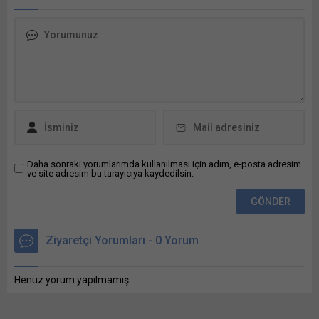
TESİSİ İNŞAATI YAPIM İŞİ
İLLER BANKASI ANONİM
ŞİRKETİ YATIRIM
KOORDİNASYON DAİRESİ
BAŞKANLIĞI – E-İhale:
Eyyübiye Bunu paylaş: X'te
paylaşmak için tıklayın (Yeni
pencerede açılır) X Linkedln
üzerinden paylaşmak için
tıklayın (Yeni pencerede
açılır) LinkedIn WhatsApp'ta
paylaşmak için tıklayın (Yeni
Daha sonraki yorumlarımda kullanılması için adım, e-posta adresim
ve site adresim bu tarayıcıya kaydedilsin.
pencerede açılır) WhatsApp
Facebook'ta paylaşmak için
tıklayın (Yeni...
Ziyaretçi Yorumları - 0 Yorum
Henüz yorum yapılmamış.