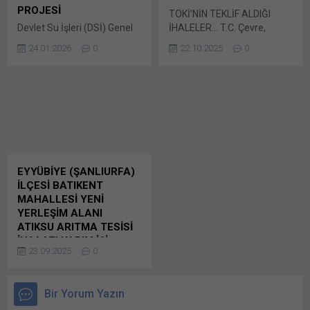
paylaşmak için tıklayın (Yeni
Bunu paylaş: X'te
PROJESİ
TOKİ’NİN TEKLİF ALDIĞI
pencerede açılır) WhatsApp
paylaşmak için tıklayın (Yeni
Devlet Su İşleri (DSİ) Genel
İHALELER… T.C. Çevre,
Facebook'ta paylaşmak için
pencerede açılır) X Linkedln
Müdürlüğü’nce yapılan
Şehircilik ve İklim Değişikliği
tıklayın (Yeni...
üzerinden paylaşmak için
24.01.2026
0
22.10.2025
0
duyuruya göre, Türkiye Sel
Bakanlığı Toplu Konut
tıklayın (Yeni pencerede
ve Kuraklık Yönetimi Projesi
İdaresi Başkanlığı-TOKİ
açılır) LinkedIn WhatsApp'ta
kapsamında Ceyhan
tarafından geçtiğimiz
paylaşmak için tıklayın (Yeni
Havzasında Kuraklığın
günlerde E-teklif yöntemiyle
pencerede açılır) WhatsApp
Gerçek Zamanlı İzlenmesi
yapılacağı ilan edilen değişik
Facebook'ta paylaşmak için
için Danışmanlık Hizmetleri
bölgelerde Bunu paylaş: X'te
tıklayın (Yeni...
Bunu paylaş: X'te
paylaşmak için tıklayın (Yeni
paylaşmak için tıklayın (Yeni
pencerede açılır) X Linkedln
pencerede açılır) X Linkedln
üzerinden paylaşmak için
EYYÜBİYE (ŞANLIURFA)
üzerinden paylaşmak için
tıklayın (Yeni pencerede
İLÇESİ BATIKENT
tıklayın (Yeni pencerede
açılır) LinkedIn WhatsApp'ta
MAHALLESİ YENİ
açılır) LinkedIn WhatsApp'ta
paylaşmak için tıklayın (Yeni
YERLEŞİM ALANI
paylaşmak için tıklayın (Yeni
pencerede açılır) WhatsApp
ATIKSU ARITMA TESİSİ
pencerede açılır) WhatsApp
Facebook'ta paylaşmak için
İNŞAATI YAPIM İŞİ
Facebook'ta paylaşmak için
tıklayın (Yeni...
23.09.2025
0
EYYÜBİYE (ŞANLIURFA)
tıklayın (Yeni...
İLÇESİ BATIKENT
MAHALLESİ YENİ YERLEŞİM
Bir Yorum Yazın
ALANI ATIKSU ARITMA