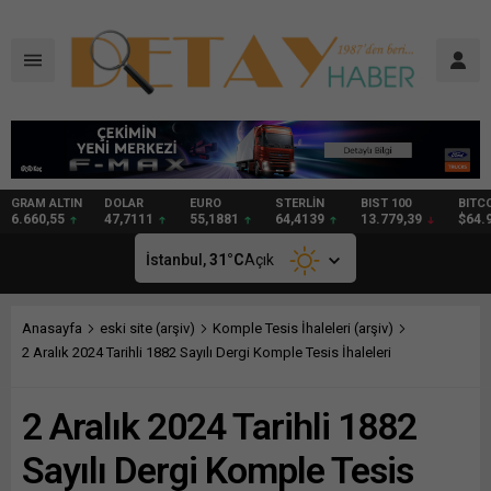
DOLAR
EURO
STERLİN
BIST 100
BITCOIN
GRAM
47,7111
55,1881
64,4139
13.779,39
$64.963
97,57
İstanbul,
31
°C
Açık
Anasayfa
eski site (arşiv)
Komple Tesis İhaleleri (arşiv)
2 Aralık 2024 Tarihli 1882 Sayılı Dergi Komple Tesis İhaleleri
2 Aralık 2024 Tarihli 1882
Sayılı Dergi Komple Tesis