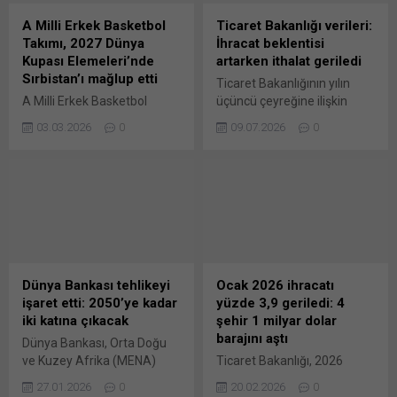
göre, Holding’in SASA
paylaşmak için tıklayın (Yeni
sermayesi içindeki payı
pencerede açılır) X Linkedln
A Milli Erkek Basketbol
Ticaret Bakanlığı verileri:
%57,71’e ulaştı. KAP
üzerinden paylaşmak için
Takımı, 2027 Dünya
İhracat beklentisi
açıklamasında yer alan
tıklayın (Yeni pencerede
Kupası Elemeleri’nde
artarken ithalat geriledi
detaylar şöyle: “Sermaye
açılır) LinkedIn WhatsApp'ta
Sırbistan’ı mağlup etti
Ticaret Bakanlığının yılın
Piyasası Kurulunun Seri:II,
paylaşmak için tıklayın (Yeni
A Milli Erkek Basketbol
üçüncü çeyreğine ilişkin
N15.1...
pencerede açılır) WhatsApp
Takımı, FIBA 2027 Dünya
ihracat beklenti endeksi, bir
Facebook'ta paylaşmak için
03.03.2026
0
09.07.2026
0
Kupası Avrupa Elemeleri 1.
önceki çeyreğe göre 2,4
tıklayın (Yeni...
Tur C Grubu dördüncü
puan artarak 101,5’e
maçında Sırbistan’ı 94-86
yükselirken ithalat beklenti
yendi. Bu sonuçla 4’te 4
endeksi ise 2,2 puan
yapan Türkiye, liderliğini
gerileyerek 102,7 olarak
sürdürdü ve elemelerde
gerçekleşti. Ticaret
ikinci tura yükselmeyi
Bakanlığı, yılın üçüncü
garantiledi. Sırbistan ise
çeyreğine ilişkin Dış Ticaret
ikinci yenilgisini yaşadı.
Beklenti Anketi’ni açıkladı.
Dünya Bankası tehlikeyi
Ocak 2026 ihracatı
Karşılıklı basketlerle
Buna göre, ihracat beklenti
işaret etti: 2050’ye kadar
yüzde 3,9 geriledi: 4
başlayan maçın ilk 8
endeksi, bu dönemde bir
iki katına çıkacak
şehir 1 milyar dolar
dakikası başa baş geçti.
önceki çeyreğe göre...
barajını aştı
Dünya Bankası, Orta Doğu
Sırbistan,...
ve Kuzey Afrika (MENA)
Ticaret Bakanlığı, 2026
bölgesinde “her yıl 7,2 milyar
yılının Ocak ayında ihracatın
27.01.2026
0
20.02.2026
0
dolarlık çevresel zarara” yol
yüzde 3,9 oranında azalışla