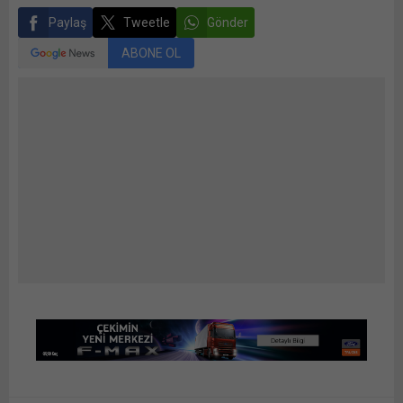
Paylaş
Tweetle
Gönder
ABONE OL