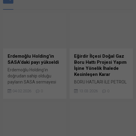
Erdemoğlu Holding’in
Eğirdir İlçesi Doğal Gaz
SASA’daki payı yükseldi
Boru Hattı Projesi Yapım
İşine Yönelik İhalede
Erdemoğlu Holding’in
Kesinleşen Karar
doğrudan sahip olduğu
payların SASA sermayesi
BORU HATLARI İLE PETROL
içindeki payı, yüzde 57,71’e
TAŞIMA ANONİM ŞİRKETİ
04.02.2026
0
13.03.2026
0
ulaştı. Erdemoğlu Holding,
GENEL MÜDÜRLÜĞÜ –
gerçekleştirdiği işlemler
TEDARİK VE SÖZLEŞMELER
sonucunda SASA Polyester
DAİRE BAŞKANLIĞI İhale
Sanayi A.Ş.’deki doğrudan
kayıt numarası:
payını artırdı. Kamuyu
2025/2446716 İhalenin
Aydınlatma Platformu’nda
Tarihi: 28.01.2026 Türü:
(KAP) yapılan açıklamaya
Yapım işi Bunu paylaş: X'te