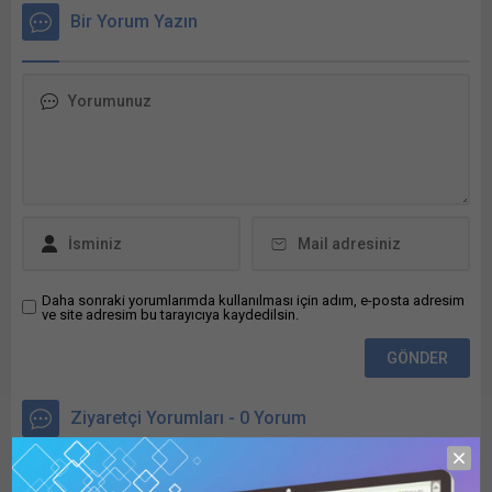
teyit ederken, kredi notu
başvurularında kullanılan
Bir Yorum Yazın
görünümünü “durağan”
ıslak imza ve fiziki mühür
olarak korudu. Türkiye’nin
şartına son verdi. İçişleri
potansiyel büyüme oranının
Bakanlığı, hususi (yeşil) ve
da yüzde 4’e yakın olduğu
hizmet (gri) damgalı
belirtildi, büyüme oranının
pasaport başvurularında
bu yıl yüzde 2,8 ve gelecek
dijital dönüşümü hayata
yıl yüzde 4,4 olmasının
geçirdi. Yeni uygulama
beklendiği kaydedildi. Fitch
kapsamında kamu
Ratings, Türkiye
kurumlarının düzenlediği
ekonomisine ilişkin
pasaport talep...
değerlendirmesini açıkladı....
Daha sonraki yorumlarımda kullanılması için adım, e-posta adresim
ve site adresim bu tarayıcıya kaydedilsin.
Ziyaretçi Yorumları - 0 Yorum
Henüz yorum yapılmamış.