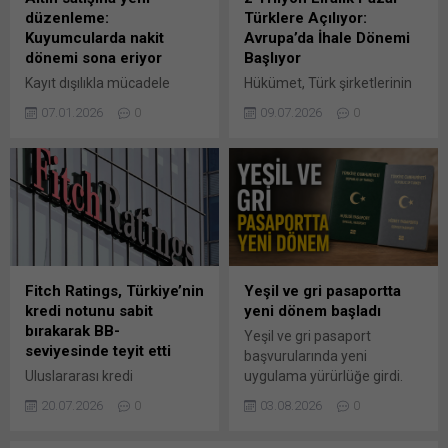
Ödülü 2026’ya layık görüldü.
üzerinden paylaşmak için
düzenleme:
Türklere Açılıyor:
Ödül, Bus2Bus Fuarı
tıklayın (Yeni pencerede
Kuyumcularda nakit
Avrupa’da İhale Dönemi
öncesinde 14 Nisan’da
açılır) LinkedIn WhatsApp'ta
dönemi sona eriyor
Başlıyor
Berlin’de düzenlenen
paylaşmak için tıklayın (Yeni
Kayıt dışılıkla mücadele
Hükümet, Türk şirketlerinin
törenle takdim edildi. Bu...
pencerede açılır) WhatsApp
kapsamında altın alım-satım
Avrupa Birliği’ndeki kamu
Facebook'ta paylaşmak için
07.01.2026
0
09.07.2026
0
işlemlerine yönelik yeni
ihalelerine erişimini
tıklayın (Yeni...
kısıtlamalar getiriliyor.
kolaylaştırmak için Kamu
Hazine ve Maliye
İhale Kanunu’nda önemli bir
Bakanlığı’na bağlı Darphane
değişikliğe hazırlanıyor.
tarafından nisan ayında
Değişiklikle birlikte 2 trilyon
başlatılacak Kıymetli Metal
liralık pazar Türklere
Takip Sistemi (KMTS) ile
açılacak. Önümüzdeki hafta
tüm altınlar ‘bandrollü’
TBMM’de görüşülmesi
şekilde satışa sunulacak.
beklenen düzenlemeyle,
Fitch Ratings, Türkiye’nin
Yeşil ve gri pasaportta
Uygulamanın yürürlüğe
mütekabiliyet (karşılıklılık)
kredi notunu sabit
yeni dönem başladı
girmesiyle birlikte
esasına dayalı yeni bir
bırakarak BB-
Yeşil ve gri pasaport
kuyumcular, nakit kabul
model hayata geçirilecek.
seviyesinde teyit etti
başvurularında yeni
ederek altın satışı
Böylece yıllık yaklaşık 2
Uluslararası kredi
uygulama yürürlüğe girdi.
yapamayacak. Ödemeler
trilyon liralık AB kamu
derecelendirme kuruluşu
İçişleri Bakanlığı, elektronik
yalnızca kredi kartı ve IBAN...
alımları pazarında...
20.07.2026
0
03.08.2026
0
Fitch Ratings, Türkiye’nin
talep formu uygulamasını
kredi notunu “BB-” olarak
hayata geçirerek pasaport