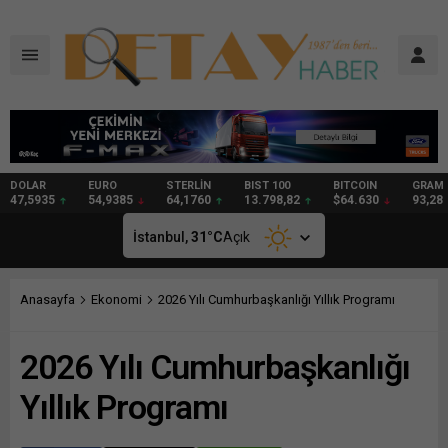
DOLAR
EURO
STERLİN
BIST 100
BITCOIN
GRAM
47,5935
54,9385
64,1760
13.798,82
$64.630
93,28
İstanbul,
31
°C
Açık
Anasayfa
Ekonomi
2026 Yılı Cumhurbaşkanlığı Yıllık Programı
2026 Yılı Cumhurbaşkanlığı
Yıllık Programı