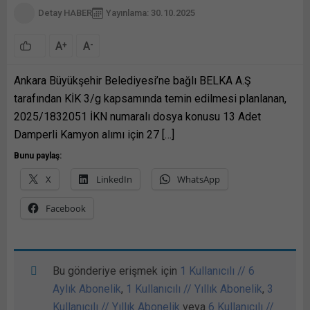
Detay HABER
Yayınlama: 30.10.2025
A
A
+
-
Ankara Büyükşehir Belediyesi’ne bağlı BELKA A.Ş
tarafından KİK 3/g kapsamında temin edilmesi planlanan,
2025/1832051 İKN numaralı dosya konusu 13 Adet
Damperli Kamyon alımı için 27 […]
Bunu paylaş:
X
LinkedIn
WhatsApp
Facebook
Bu gönderiye erişmek için
1 Kullanıcılı // 6
Aylık Abonelik
,
1 Kullanıcılı // Yıllık Abonelik
,
3
Kullanıcılı // Yıllık Abonelik
veya
6 Kullanıcılı //