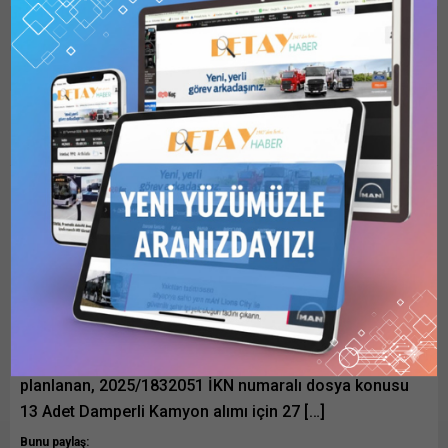
Anasayfa
Flaş Haber
BELKA A.Ş, 13 Adet Damperli Kamyon İhalesini Yaptı
BELKA A.Ş, 13 Adet
Damperli Kamyon İhalesini
Yaptı
Ankara Büyükşehir Belediyesi’ne bağlı BELKA A.Ş
tarafından KİK 3/g kapsamında temin edilmesi
planlanan, 2025/1832051 İKN numaralı dosya konusu
13 Adet Damperli Kamyon alımı için 27 […]
Bunu paylaş: