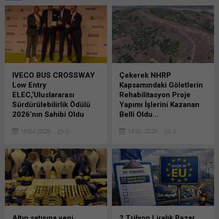
IVECO BUS CROSSWAY
Çekerek NHRP
Low Entry
Kapsamındaki Göletlerin
ELEC,‘Uluslararası
Rehabilitasyon Proje
Sürdürülebilirlik Ödülü
Yapımı İşlerini Kazanan
2026’nın Sahibi Oldu
Belli Oldu…
Uluslararası Sürdürülebilirlik
Devlet Su İşleri Genel
16.04.2026
0
14.01.2026
0
Ödülü 2026’ya layık görülen
Müdürlüğü Barajlar Ve HES
IVECO BUSbu prestijli ödülü
Dairesi Başkanlığı’nca 6
üst üste üç kez kazanma
Ekim 2025 tarihinde
başarısını gösterdi IVECO
firmalardan ön yeterlik
BUS’ın 12 metrelik elektrikli
başvuruları alınan daha
otobüsü CROSSWAY Low
sonraki süreçte de 27 Kasım
Entry ELEC, Alman ihtisas
Bunu paylaş: X'te
dergisi Busplaner tarafından
paylaşmak için tıklayın (Yeni
‘Uluslararası Sürdürülebilirlik
pencerede açılır) X Linkedln
Altın satışına yeni
2 Trilyon Liralık Pazar