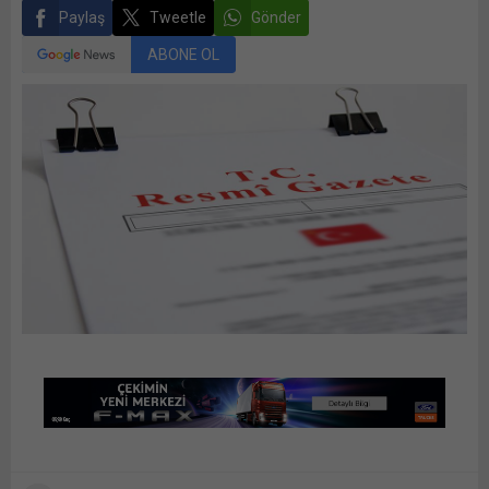
Paylaş
Tweetle
Gönder
ABONE OL