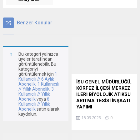
Benzer Konular
Bu kategori yalnızca
üyeler tarafından
görüntülenebilir. Bu
kategoriyi
görüntülemek için
1
Kullanıcılı // 6 Aylık
İSU GENEL MÜDÜRLÜĞÜ,
Abonelik
,
1 Kullanıcılı
KÖRFEZ İLÇESİ MERKEZ
// Yıllık Abonelik
,
3
Kullanıcılı // Yıllık
İLERİ BİYOLOJİK ATIKSU
Abonelik
veya
6
ARITMA TESİSİ İNŞAATI
Kullanıcılı // Yıllık
YAPIMI
Abonelik
satın alarak
kaydolun.
İSU GENEL MÜDÜRLÜĞÜ,
18.09.2025
0
KÖRFEZ İLÇESİ MERKEZ
İLERİ BİYOLOJİK ATIKSU
ARITMA TESİSİ İNŞAATI
YAPIMI Kocaeli Su ve