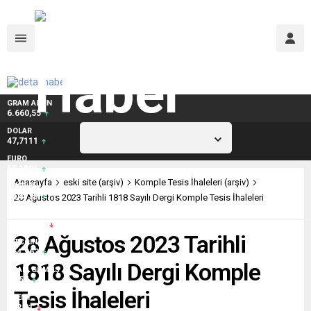
GRAM ALTIN
6.660,55
DOLAR
47,7111
İstanbul,
31
°C
Açık
EURO
55,1881
Anasayfa
eski site (arşiv)
Komple Tesis İhaleleri (arşiv)
STERLİN
64,4139
28 Ağustos 2023 Tarihli 1818 Sayılı Dergi Komple Tesis İhaleleri
BIST 100
13.779,39
28 Ağustos 2023 Tarihli
BITCOIN
$64.963
1818 Sayılı Dergi Komple
GRAM GÜMÜŞ
97,57
Tesis İhaleleri
BRENT
$82,21