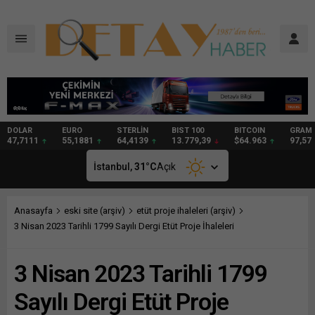
DOLAR
EURO
STERLİN
BIST 100
BITCOIN
GRAM
47,7111
55,1881
64,4139
13.779,39
$64.963
97,57
İstanbul,
31
°C
Açık
Anasayfa
eski site (arşiv)
etüt proje ihaleleri (arşiv)
3 Nisan 2023 Tarihli 1799 Sayılı Dergi Etüt Proje İhaleleri
3 Nisan 2023 Tarihli 1799
Sayılı Dergi Etüt Proje