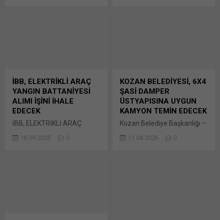
Çelik Halat Alımı (4 Kalem –
göre, 2025/2338584 İKN
Toplam 21 Rulo) Alımı için
numaralı dosya konusu 517
Bunu paylaş: X'te
Adet Dalgıç Pompa ve 360
paylaşmak için tıklayın (Yeni
Adet Dalgıç Bunu paylaş:
pencerede açılır) X Linkedln
X'te paylaşmak için tıklayın
üzerinden paylaşmak için
(Yeni pencerede açılır) X
tıklayın (Yeni pencerede
Linkedln üzerinden
açılır) LinkedIn WhatsApp'ta
paylaşmak için tıklayın (Yeni
İBB, ELEKTRİKLİ ARAÇ
KOZAN BELEDİYESİ, 6X4
paylaşmak için tıklayın (Yeni
pencerede açılır) LinkedIn
YANGIN BATTANİYESİ
ŞASİ DAMPER
pencerede açılır) WhatsApp
WhatsApp'ta paylaşmak için
ALIMI İŞİNİ İHALE
ÜSTYAPISINA UYGUN
Facebook'ta paylaşmak için
tıklayın (Yeni pencerede
EDECEK
KAMYON TEMİN EDECEK
tıklayın (Yeni...
açılır) WhatsApp
İBB, ELEKTRİKLİ ARAÇ
Kozan Belediye Başkanlığı –
Facebook'ta paylaşmak için
YANGIN BATTANİYESİ ALIMI
Fen İşleri Müdürlüğü
tıklayın (Yeni...
16.09.2025
0
11.04.2026
0
İŞİNİ İHALE EDECEK İstanbul
tarafından ihtiyaç duyulan
Büyükşehir Belediyesi
2026/627543 İKN numaralı
İtfaiye Dairesi
dosya konusu 1 Adet 6×4
Başkanlığı’nca ihtiyaç
Şasi Damper Üstyapısına
duyulan 2025/1023327 İKN
Uygun Kamyon Alımı, 4734
numaralı dosya konusu 50
Bunu paylaş: X'te
Adet Elektrikli Bunu paylaş:
paylaşmak için tıklayın (Yeni
X'te paylaşmak için tıklayın
pencerede açılır) X Linkedln