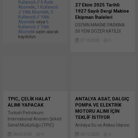
Kullanıcılı // 6 Aylık
27 Ekim 2025 Tarihli
Abonelik
,
1 Kullanıcılı
1927 Sayılı Dergi Makine
// Yıllık Abonelik
,
3
Kullanıcılı // Yıllık
Ekipman İhaleleri
Abonelik
veya
6
DSİ’NİN MAKİNE PARKINA
Kullanıcılı // Yıllık
50 YENİ DOZER KATILDI
Abonelik
satın alarak
kaydolun.
Savunma Sanayi Başkanlığı
27.10.2025
0
arasında imzalanan
protokol kapsamında
tedarik edilecek 130 adet
dozer (paletli traktör) 50
adetinin teslimatı yapıldı…
Bunu paylaş: X'te
paylaşmak için tıklayın (Yeni
pencerede açılır) X Linkedln
üzerinden paylaşmak için
TPIC, ÇELİK HALAT
ANTALYA ASAT, DALGIÇ
tıklayın (Yeni pencerede
ALIMI YAPACAK
POMPA VE ELEKTRİK
açılır) LinkedIn WhatsApp'ta
MOTORU ALIMI İÇİN
paylaşmak için tıklayın (Yeni
Turkısh Petroleum
TEKLİF İSTİYOR
pencerede açılır) WhatsApp
Internatıonal Anonim Şirketi
Facebook'ta paylaşmak için
Genel Müdürlüğü (TPIC)
Antalya Su ve Atıksu İdaresi
tıklayın (Yeni...
tarafından 2026/314639
Genel Müdürlüğü (ASAT)
28.02.2026
0
29.12.2025
0
İKN numaralı dosya konusu
tarafından yapılan duyuruya