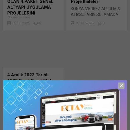
OLAN 4.PAKET GENEL
Proje İhaleleri
paylaşmak için tıklayın (Yeni
pencerede açılır) WhatsApp
ALTYAPI UYGULAMA
KONYA MERKEZ ARITILMIŞ
pencerede açılır) WhatsApp
Facebook'ta paylaşmak için
PROJELERİNİ
ATIKSULARIN SULAMADA
Facebook'ta paylaşmak için
tıklayın (Yeni...
ÜSTLENEN…
KULLANILMASI PLANLAMA
tıklayın (Yeni...
15.11.2025
0
13.11.2025
0
Toplu Konut İdaresi
MÜHENDİSLİK HİZMETLERİ
Başkanlığı (TOKİ) tarafından
İHALESİ TEKLİF AÇILIŞI…
daha önce belli istekli
Devlet Su İşleri Genel
firmalar arasında ihalesi
Müdürlüğü Etüt, Planlama
gerçekleştirilen
Ve Tahsisler Dairesi
2025/815566 İKN numaralı
Başkanlığı’nca 25 Kasım
dosya konusu Türkiye
Bunu paylaş: X'te
genelinde yapılacak olan 4.
paylaşmak için tıklayın (Yeni
paket Bunu paylaş: X'te
pencerede açılır) X Linkedln
4 Aralık 2023 Tarihli
paylaşmak için tıklayın (Yeni
üzerinden paylaşmak için
1832 Sayılı Dergi Etüt
pencerede açılır) X Linkedln
tıklayın (Yeni pencerede
Proje İhaleleri
üzerinden paylaşmak için
açılır) LinkedIn WhatsApp'ta
KONYA BB, TRAMVAY
tıklayın (Yeni pencerede
paylaşmak için tıklayın (Yeni
HATTI İNŞAAT VE
açılır) LinkedIn WhatsApp'ta
pencerede açılır) WhatsApp
ELEKTROMEKANİK,
paylaşmak için tıklayın (Yeni
Facebook'ta paylaşmak için
07.11.2025
0
KONTROLLÜK MÜHENDİSLİK
pencerede açılır) WhatsApp
tıklayın (Yeni...
İŞLERİNE TEKLİF
Facebook'ta paylaşmak için
VERENLER… Konya
tıklayın (Yeni...
Bir Yorum Yazın
Büyükşehir Belediyesi