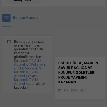
Benzer Konular
Bu kategori yalnızca
üyeler tarafından
görüntülenebilir. Bu
kategoriyi
görüntülemek için
1
Kullanıcılı // 6 Aylık
DSİ 10.BÖLGE, MARDİN
Abonelik
,
1 Kullanıcılı
SAVUR BAĞLICA VE
// Yıllık Abonelik
,
3
Kullanıcılı // Yıllık
KÜNÜFÜR GÖLETLERİ
Abonelik
veya
6
PROJE YAPIMINI
Kullanıcılı // Yıllık
KAZANAN…
Abonelik
satın alarak
kaydolun.
DSİ 10. Bölge
18.04.2026
0
Müdürlüğü’nce 30 Aralık
2025 tarihinde ön yeterlik
başvuruları alınan