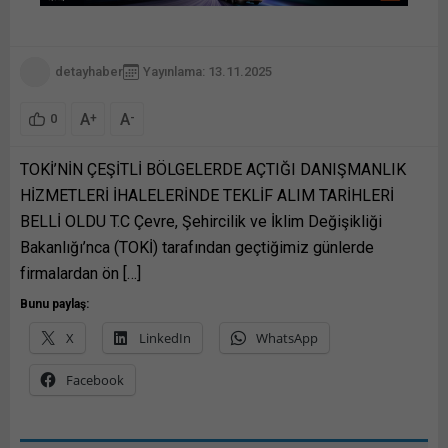
detayhaber
Yayınlama: 13.11.2025
A
A
+
-
0
TOKİ’NİN ÇEŞİTLİ BÖLGELERDE AÇTIĞI DANIŞMANLIK
HİZMETLERİ İHALELERİNDE TEKLİF ALIM TARİHLERİ
BELLİ OLDU T.C Çevre, Şehircilik ve İklim Değişikliği
Bakanlığı’nca (TOKİ) tarafından geçtiğimiz günlerde
firmalardan ön […]
Bunu paylaş:
X
LinkedIn
WhatsApp
Facebook