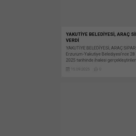
YAKUTİYE BELEDİYESİ, ARAÇ Sİ
VERDİ
YAKUTİYE BELEDİYESİ, ARAÇ SİPARİ
Erzurum-Yakutiye Belediyesi’nce 
2025 tarihinde ihalesi gerçekleştirile
2025/980857 İKN numaralı dosya ko
15.09.2025
0
Adet Üst Yapılı Çöp Toplama Kamyo
paylaş: X'te paylaşmak için tıklayın (
pencerede açılır) X Linkedln üzerind
paylaşmak için tıklayın (Yeni pencered
LinkedIn WhatsApp'ta paylaşmak için 
(Yeni pencerede açılır) WhatsApp Fa
paylaşmak için tıklayın (Yeni...