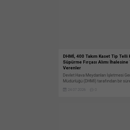
DHMİ, 400 Takım Kaset Tip Telli 
Süpürme Fırçası Alımı İhalesine 
Verenler
Devlet Hava Meydanları İşletmesi Ge
Müdürlüğü (DHMİ) tarafından bir sür
duyurusu yapılan 2026/1003978 İKN
24.07.2026
0
dosya konusu 400 Takım Kaset Tip Çel
Kar Bunu paylaş: X'te paylaşmak için 
(Yeni pencerede açılır) X Linkedln ü
paylaşmak için tıklayın (Yeni pencered
LinkedIn WhatsApp'ta paylaşmak için 
(Yeni pencerede açılır) WhatsApp Fa
paylaşmak için tıklayın (Yeni...