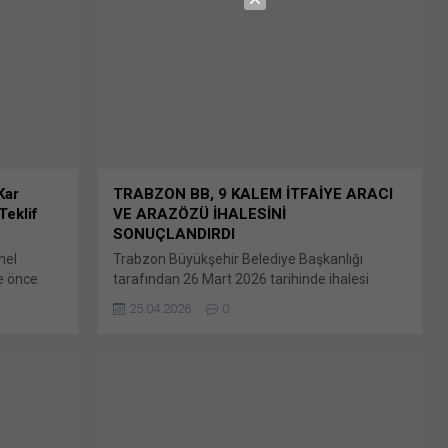
X Linkedln üzerinden paylaşmak için tıklayın
(Yeni pencerede açılır) LinkedIn WhatsApp'ta
paylaşmak için tıklayın (Yeni pencerede açılır)
WhatsApp Facebook'ta paylaşmak için tıklayın
(Yeni...
Kar
TRABZON BB, 9 KALEM İTFAİYE ARACI
Teklif
VE ARAZÖZÜ İHALESİNİ
SONUÇLANDIRDI
nel
Trabzon Büyükşehir Belediye Başkanlığı
e önce
tarafından 26 Mart 2026 tarihinde ihalesi
 numaralı
gerçekleştirilen (1948) 2026/229362 İKN
25.04.2026
0
ik Telli
numaralı dosya konusu 9 Kalem İtfaiye Aracı
tıklayın
ve Arazözü alımında değerlendirme Bunu
zerinden
paylaş: X'te paylaşmak için tıklayın (Yeni
e açılır)
pencerede açılır) X Linkedln üzerinden
tıklayın
paylaşmak için tıklayın (Yeni pencerede açılır)
cebook'ta
LinkedIn WhatsApp'ta paylaşmak için tıklayın
(Yeni pencerede açılır) WhatsApp Facebook'ta