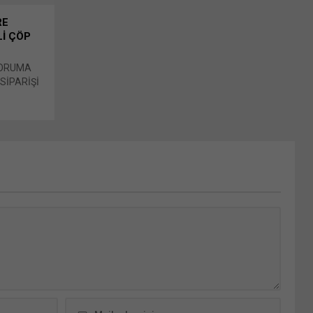
RE
Lİ ÇÖP
KORUMA
SİPARİŞİ
 Koruma
inde Bunu
Yeni
en
e açılır)
tıklayın
cebook'ta