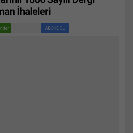
an İhaleleri
nder
ABONE OL