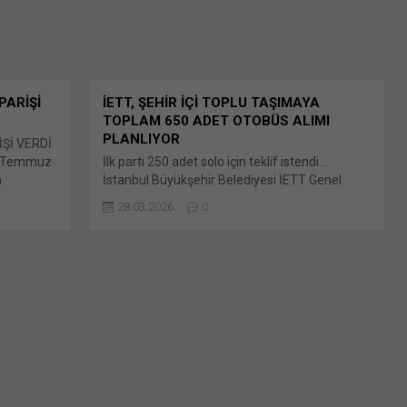
paylaşmak için tıklayın (Yeni...
PARİŞİ
İETT, ŞEHİR İÇİ TOPLU TAŞIMAYA
TOPLAM 650 ADET OTOBÜS ALIMI
PLANLIYOR
Şİ VERDİ
28 Temmuz
İlk parti 250 adet solo için teklif istendi…
n
İstanbul Büyükşehir Belediyesi İETT Genel
nusu 1
Müdürlüğü’nce 2026 yılı içerisinde toplam 650
28.03.2026
0
nu Bunu
adet otobüs alımı planlanıyor. DETAY
Yeni
Muhabirinin Bunu paylaş: X'te paylaşmak için
en
tıklayın (Yeni pencerede açılır) X Linkedln
e açılır)
üzerinden paylaşmak için tıklayın (Yeni
tıklayın
pencerede açılır) LinkedIn WhatsApp'ta
cebook'ta
paylaşmak için tıklayın (Yeni pencerede açılır)
WhatsApp Facebook'ta paylaşmak için tıklayın
(Yeni...