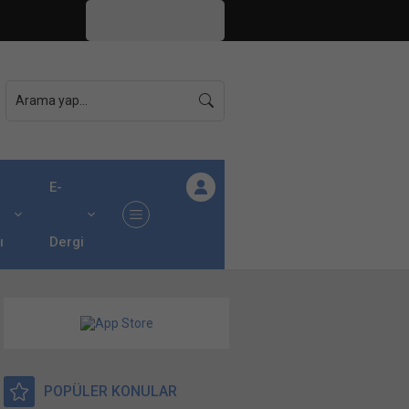
İstanbul,
26
°C
Açık
E-
ı
Dergi
POPÜLER KONULAR