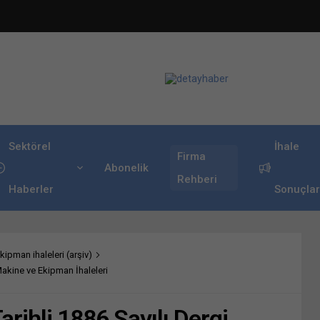
Sektörel
İhale
Firma
Abonelik
Rehberi
Haberler
Sonuçlar
ipman ihaleleri (arşiv)
 Makine ve Ekipman İhaleleri
arihli 1886 Sayılı Dergi