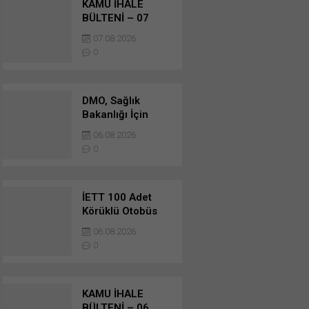
KAMU İHALE
BÜLTENİ – 07
AĞUSTOS 2026 –
07.08.2026
MAL ALIMI
0
İHALELERİ
DMO, Sağlık
Bakanlığı İçin
Tedarik Edeceği
06.08.2026
459 Adet Yeni
0
Ambulans İçin
Teklif Aldı
İETT 100 Adet
Körüklü Otobüs
Alımı İçin Yeniden
06.08.2026
İhale Açtı
0
KAMU İHALE
BÜLTENİ – 06