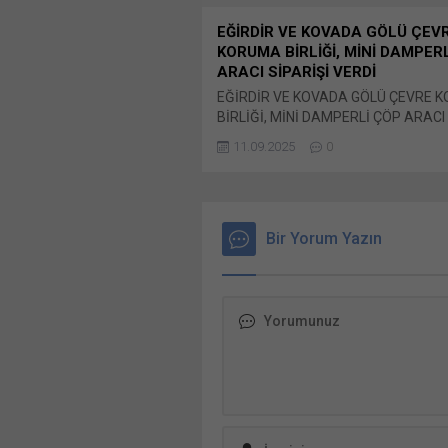
EĞİRDİR VE KOVADA GÖLÜ ÇEV
KORUMA BİRLİĞİ, MİNİ DAMPER
ARACI SİPARİŞİ VERDİ
EĞİRDİR VE KOVADA GÖLÜ ÇEVRE 
BİRLİĞİ, MİNİ DAMPERLİ ÇÖP ARACI 
VERDİ Eğirdir Ve Kovada Gölü Çevre
11.09.2025
0
Birliği tarafından 21 Mart 2025 tarih
paylaş: X'te paylaşmak için tıklayın (
pencerede açılır) X Linkedln üzerind
paylaşmak için tıklayın (Yeni pencered
LinkedIn WhatsApp'ta paylaşmak için 
Bir Yorum Yazın
(Yeni pencerede açılır) WhatsApp Fa
paylaşmak için tıklayın (Yeni...