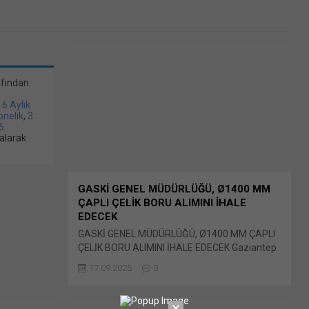
afından
/ 6 Aylık
bonelik
,
3
6
alarak
GASKİ GENEL MÜDÜRLÜĞÜ, Ø1400 MM
ÇAPLI ÇELİK BORU ALIMINI İHALE
EDECEK
GASKİ GENEL MÜDÜRLÜĞÜ, Ø1400 MM ÇAPLI
ÇELİK BORU ALIMINI İHALE EDECEK Gaziantep
Su ve Kanalizasyon İdaresi (GASKİ) Genel
17.09.2025
0
Müdürlüğü tarafından ihtiyaç duyulan
2025/1086679 İKN numaralı Bunu paylaş: X'te
paylaşmak için tıklayın (Yeni pencerede açılır)