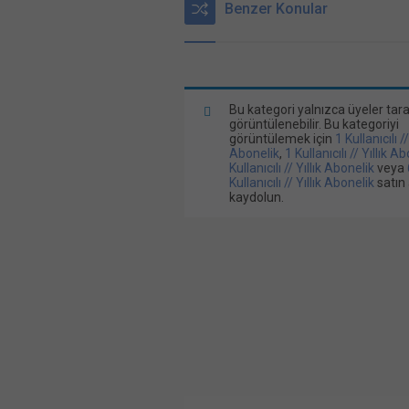
Benzer Konular
Bu kategori yalnızca üyeler tar
görüntülenebilir. Bu kategoriyi
görüntülemek için
1 Kullanıcılı /
Abonelik
,
1 Kullanıcılı // Yıllık A
Kullanıcılı // Yıllık Abonelik
veya
Kullanıcılı // Yıllık Abonelik
satın 
kaydolun.