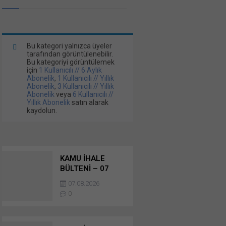
Bu kategori yalnızca üyeler
tarafından görüntülenebilir.
Bu kategoriyi görüntülemek
için
1 Kullanıcılı // 6 Aylık
Abonelik
,
1 Kullanıcılı // Yıllık
Abonelik
,
3 Kullanıcılı // Yıllık
Abonelik
veya
6 Kullanıcılı //
Yıllık Abonelik
satın alarak
kaydolun.
KAMU İHALE
BÜLTENİ – 07
AĞUSTOS 2026 –
07.08.2026
MAL ALIMI
0
İHALELERİ