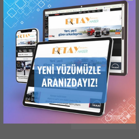
Benzer Konular
Bu kategori yalnızca
üyeler tarafından
görüntülenebilir. Bu
kategoriyi
görüntülemek için
1
Kullanıcılı // 6 Aylık
TCDD, ETİ MADEN KIRKA
Abonelik
,
1 Kullanıcılı
TESİSLERİ İLTİSAK
// Yıllık Abonelik
,
3
Kullanıcılı // Yıllık
HATTI ETÜT PROJE
Abonelik
veya
6
HİZMET ALIMI İÇİN
Kullanıcılı // Yıllık
FİRMALARDAN TEKLİF
Abonelik
satın alarak
İSTENDİ
kaydolun.
03.01.2026
0
T.C Devlet Demiryolları
İşletmesi Genel Müdürlüğü
(TCDD) İşletmesi Genel