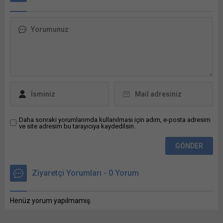
tıklayın (Yeni...
Paket Hizmet Bunu paylaş:
X'te paylaşmak için tıklayın
(Yeni pencerede açılır) X
Linkedln üzerinden
paylaşmak için tıklayın (Yeni
pencerede açılır) LinkedIn
WhatsApp'ta paylaşmak için
tıklayın (Yeni pencerede
açılır) WhatsApp
Facebook'ta paylaşmak için
tıklayın (Yeni...
Daha sonraki yorumlarımda kullanılması için adım, e-posta adresim
ve site adresim bu tarayıcıya kaydedilsin.
Ziyaretçi Yorumları - 0 Yorum
Henüz yorum yapılmamış.