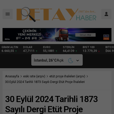
DOLAR
EURO
STERLİN
BIST 100
BITCOIN
GRAM
47,7111
55,1881
64,4139
13.779,39
$64.967
97,57
İstanbul,
26
°C
Açık
Anasayfa
eski site (arşiv)
etüt proje ihaleleri (arşiv)
30 Eylül 2024 Tarihli 1873 Sayılı Dergi Etüt Proje İhaleleri
30 Eylül 2024 Tarihli 1873
Sayılı Dergi Etüt Proje