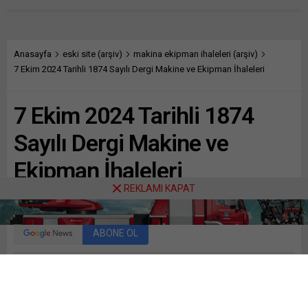
Anasayfa
eski site (arşiv)
makina ekipman ihaleleri (arşiv)
7 Ekim 2024 Tarihli 1874 Sayılı Dergi Makine ve Ekipman İhaleleri
7 Ekim 2024 Tarihli 1874
Sayılı Dergi Makine ve
Ekipman İhaleleri
REKLAMI KAPAT
Paylaş
Tweetle
Gönder
ABONE OL