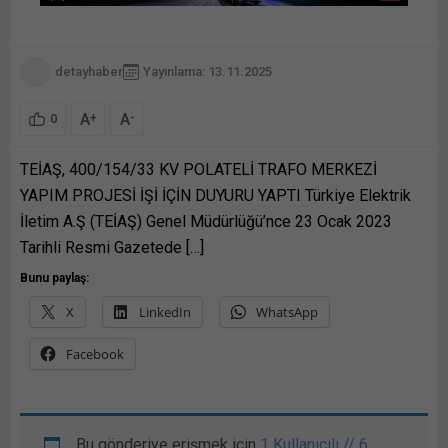
detayhaber
Yayınlama: 13.11.2025
A
A
+
-
0
TEİAŞ, 400/154/33 KV POLATELİ TRAFO MERKEZİ
YAPIM PROJESİ İŞİ İÇİN DUYURU YAPTI Türkiye Elektrik
İletim A.Ş (TEİAŞ) Genel Müdürlüğü’nce 23 Ocak 2023
Tarihli Resmi Gazetede […]
Bunu paylaş:
X
LinkedIn
WhatsApp
Facebook
Bu gönderiye erişmek için
1 Kullanıcılı // 6