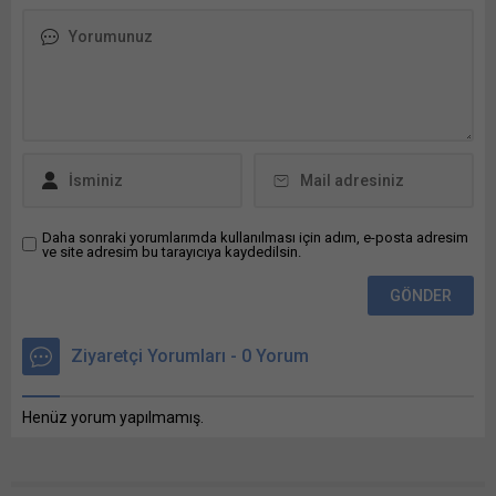
sonuçlar Bunu paylaş: X'te
paylaşmak için tıklayın (Yeni
pencerede açılır) X Linkedln
üzerinden paylaşmak için
tıklayın (Yeni pencerede
açılır) LinkedIn WhatsApp'ta
paylaşmak için tıklayın (Yeni
pencerede açılır) WhatsApp
Facebook'ta paylaşmak için
tıklayın (Yeni...
Daha sonraki yorumlarımda kullanılması için adım, e-posta adresim
ve site adresim bu tarayıcıya kaydedilsin.
Ziyaretçi Yorumları - 0 Yorum
Henüz yorum yapılmamış.