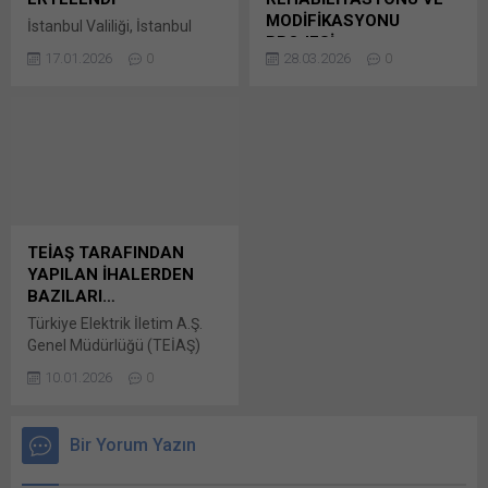
açılır) WhatsApp
Facebook'ta paylaşmak için
MODİFİKASYONU
İstanbul Valiliği, İstanbul
Facebook'ta paylaşmak için
tıklayın (Yeni...
PROJESİ
Proje Koordinasyon Birimi
tıklayın (Yeni...
17.01.2026
0
28.03.2026
0
(İPKB), İstanbul Sismik
Boru Hatları İle Petrol
Riskin Azaltılması ve Acil
Taşıma Anonim Şirketi
Durum Hazırlık Projesi
Genel Müdürlüğü (BOTAŞ)
(İSMEP) kapsamında
tarafından yapılan duyuruya
gerçekleştirdiği Avrupa
göre, 2026/418600 İKN
Kalkınma Bankası (Council
numaralı dosya konusu M
of European Bunu paylaş:
Dörtyol Petrol ve FSRU
X'te paylaşmak için tıklayın
İskelesinin Bunu paylaş: X'te
(Yeni pencerede açılır) X
paylaşmak için tıklayın (Yeni
TEİAŞ TARAFINDAN
Linkedln üzerinden
pencerede açılır) X Linkedln
YAPILAN İHALERDEN
paylaşmak için tıklayın (Yeni
üzerinden paylaşmak için
BAZILARI…
pencerede açılır) LinkedIn
tıklayın (Yeni pencerede
Türkiye Elektrik İletim A.Ş.
WhatsApp'ta paylaşmak için
açılır) LinkedIn WhatsApp'ta
Genel Müdürlüğü (TEİAŞ)
tıklayın (Yeni pencerede
paylaşmak için tıklayın (Yeni
tarafından daha önce
açılır) WhatsApp
pencerede açılır) WhatsApp
10.01.2026
0
duyuruları yapılan aşağıda
Facebook'ta paylaşmak için
Facebook'ta paylaşmak için
belirtilen ihaleler için
tıklayın (Yeni...
tıklayın (Yeni...
firmalardan teklifler alındı.
Bir Yorum Yazın
İhalelerde değerlendirmeler
devam etmekte olup,