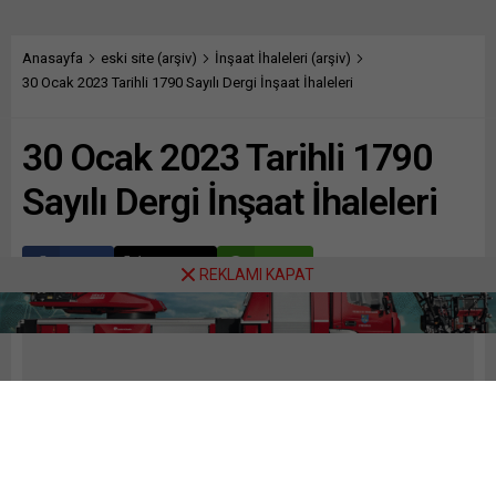
Anasayfa
eski site (arşiv)
İnşaat İhaleleri (arşiv)
30 Ocak 2023 Tarihli 1790 Sayılı Dergi İnşaat İhaleleri
30 Ocak 2023 Tarihli 1790
Sayılı Dergi İnşaat İhaleleri
Paylaş
Tweetle
Gönder
REKLAMI KAPAT
ABONE OL