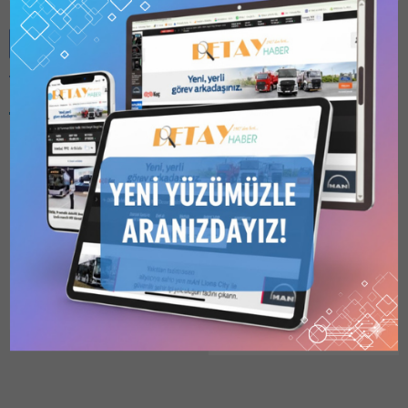
Benzer Konular
Bu kategori yalnızca
üyeler tarafından
görüntülenebilir. Bu
kategoriyi
görüntülemek için
1
Kullanıcılı // 6 Aylık
İSTANBUL SULTANGAZİ
Abonelik
,
1 Kullanıcılı
HASEKİ EAH EK BİNA
// Yıllık Abonelik
,
3
Kullanıcılı // Yıllık
250 YATAK İKMAL
Abonelik
veya
6
İNŞAATI YAPIM İHALESİ
Kullanıcılı // Yıllık
İSTANBUL SULTANGAZİ
Abonelik
satın alarak
kaydolun.
HASEKİ EAH EK BİNA 250
18.09.2025
0
YATAK İKMAL İNŞAATI
YAPIM İHALESİ Sağlık
Bakanlığı Sağlık Yatırımları
Genel Müdürlüğünce
2025/829915 İKN numaralı