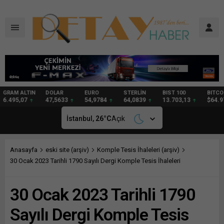
DOLAR
EURO
STERLİN
BIST 100
BITCOIN
GRAM
47,5633
54,9784
64,0839
13.703,13
$64.976
94,85
İstanbul,
26
°C
Açık
Anasayfa
eski site (arşiv)
Komple Tesis İhaleleri (arşiv)
30 Ocak 2023 Tarihli 1790 Sayılı Dergi Komple Tesis İhaleleri
30 Ocak 2023 Tarihli 1790
Sayılı Dergi Komple Tesis