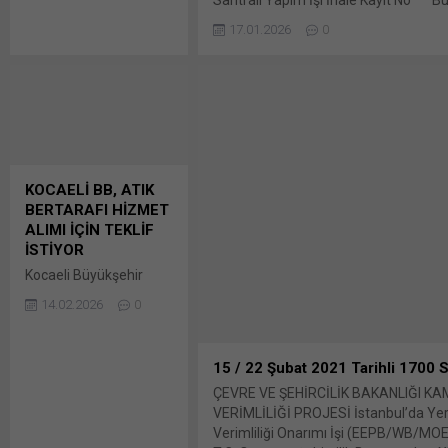
İhale tarihi :
tıklayın (Yeni pencerede açılır) X Lin
02.01.2026 Bunu
17.01.2026
0
tıklayın (Yeni pencerede açılır) Link
paylaş: X'te paylaşmak
tıklayın (Yeni pencerede açılır) Wha
için tıklayın (Yeni
tıklayın (Yeni...
pencerede açılır) X
Linkedln üzerinden
paylaşmak için tıklayın
(Yeni pencerede açılır)
LinkedIn WhatsApp'ta
paylaşmak için tıklayın
KOCAELİ BB, ATIK
(Yeni pencerede açılır)
BERTARAFI HİZMET
WhatsApp Facebook'ta
ALIMI İÇİN TEKLİF
paylaşmak için tıklayın
İSTİYOR
(Yeni...
Kocaeli Büyükşehir
Belediye
14.02.2026
0
Başkanlığından yapılan
duyuruya göre,
Atıklarının Bertarafı
15 / 22 Şubat 2021 Tarihli 1700 Sa
Hizmeti İşi 292.865.000
ÇEVRE VE ŞEHİRCİLİK BAKANLIĞI K
TL+KDV muhammen
VERİMLİLİĞİ PROJESİ İstanbul’da Yer
bedel ve 10 (on) yıl süre
Verimliliği Onarımı İşi (EEPB/WB/M
ile 25.02.2026 tarihinde