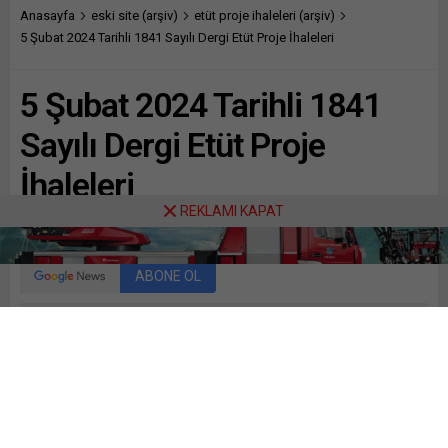
Anasayfa
eski site (arşiv)
etüt proje ihaleleri (arşiv)
5 Şubat 2024 Tarihli 1841 Sayılı Dergi Etüt Proje İhaleleri
5 Şubat 2024 Tarihli 1841
Sayılı Dergi Etüt Proje
İhaleleri
REKLAMI KAPAT
Paylaş
Tweetle
Gönder
ABONE OL