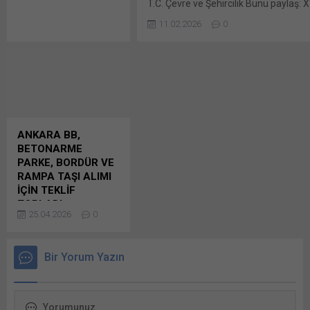
T.C. Çevre ve Şehircilik Bunu paylaş: X
saat 11:00’da Bunu
pencerede açılır) X Linkedln üzerinden
paylaş: X'te paylaşmak
11.02.2026
0
pencerede açılır) LinkedIn WhatsApp't
için tıklayın (Yeni
pencerede açılır) WhatsApp Facebook't
pencerede açılır) X
Linkedln üzerinden
paylaşmak için tıklayın
(Yeni pencerede açılır)
LinkedIn WhatsApp'ta
paylaşmak için tıklayın
(Yeni pencerede açılır)
ANKARA BB,
WhatsApp Facebook'ta
BETONARME
paylaşmak için tıklayın
PARKE, BORDÜR VE
(Yeni...
RAMPA TAŞI ALIMI
İÇİN TEKLİF
TOPLADI
25.04.2026
0
ANKARA BÜYÜKŞEHİR
BELEDİYE BAŞKANLIĞI
FEN İŞLERİ DAİRESİ
Bir Yorum Yazın
BAŞKANLIĞI: Kaldırım
Yapım ve Bakım
Onarım Şube
Müdürlüğü