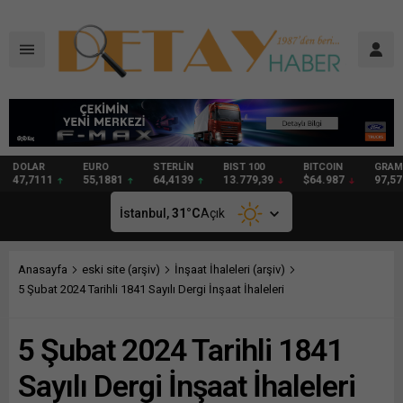
DOLAR
EURO
STERLİN
BIST 100
BITCOIN
GRAM
47,7111
55,1881
64,4139
13.779,39
$64.987
97,57
İstanbul,
31
°C
Açık
Anasayfa
eski site (arşiv)
İnşaat İhaleleri (arşiv)
5 Şubat 2024 Tarihli 1841 Sayılı Dergi İnşaat İhaleleri
5 Şubat 2024 Tarihli 1841
Sayılı Dergi İnşaat İhaleleri