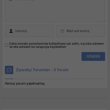
Faaliyetlerinde
Kullanılmak Üzere Mal
Alım İşi (Betonarme
Parke, Bordür ve Bunu
paylaş: X'te paylaşmak
için tıklayın (Yeni
pencerede açılır) X
Linkedln üzerinden
paylaşmak için tıklayın
Daha sonraki yorumlarımda kullanılması için adım, e-posta adresim
ve site adresim bu tarayıcıya kaydedilsin.
(Yeni pencerede açılır)
LinkedIn WhatsApp'ta
paylaşmak için tıklayın
(Yeni pencerede açılır)
WhatsApp Facebook'ta
Ziyaretçi Yorumları - 0 Yorum
paylaşmak için tıklayın
(Yeni...
Henüz yorum yapılmamış.