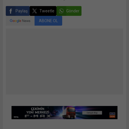
Paylaş
Tweetle
Gönder
ABONE OL