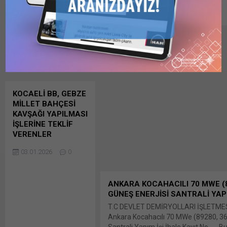
7 1.1. MAL ALIMI İHALELERİ BÜLTENİ
04.08.2026
0
…………………………………………………………………………
İLANLARI
………………………………………………………………………
paylaş: X'te paylaşmak için tıklayın (Y
üzerinden paylaşmak için tıklayın (Yen
WhatsApp'ta paylaşmak için tıklayın 
Facebook'ta paylaşmak için tıklayın (Ye
KOCAELİ BB, GEBZE
MİLLET BAHÇESİ
KAVŞAĞI YAPILMASI
İŞLERİNE TEKLİF
VERENLER
KOCAELİ BÜYÜKŞEHİR
03.01.2026
0
BELEDİYESİ FEN İŞLERİ
DAİRESİ BAŞKANLIĞI –
ALTYAPI ŞUBE
ANKARA KOCAHACILI 70 MWE (89
MÜDÜRLÜĞÜ: Gebze
GÜNEŞ ENERJİSİ SANTRALİ YAPI
Millet Bahçesi Kavşağı
T.C DEVLET DEMİRYOLLARI İŞLETME
Yapılması İhale Kayıt
Ankara Kocahacılı 70 MWe (89280, 36 
No : 2025/2129032
Santrali Yapım İşi İhale Kayıt No Bu