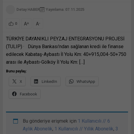
Detay HABER
Yayınlama: 07.11.2025
A
A
+
-
0
TÜRKİYE DAYANIKLI PEYZAJ ENTEGRASYONU PROJESİ
(TULIP) · Dünya Bankası’ndan sağlanan kredi ile finanse
edilecek Kabataş-Aybastı İl Yolu Km: 40+915,004-50+750
arası ile Aybastı-Gölköy İl Yolu Km: […]
Bunu paylaş:
X
LinkedIn
WhatsApp
Facebook
Bu gönderiye erişmek için
1 Kullanıcılı // 6
Aylık Abonelik
,
1 Kullanıcılı // Yıllık Abonelik
,
3