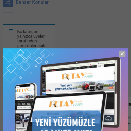
Benzer Konular
Bu kategori
yalnızca üyeler
tarafından
görüntülenebilir.
Bu kategoriyi
görüntülemek
için
1 Kullanıcılı
// 6 Aylık
Abonelik
,
1
Kullanıcılı // Yıllık
Abonelik
,
3
Kullanıcılı // Yıllık
Abonelik
veya
6
Kullanıcılı // Yıllık
Abonelik
satın
alarak
KAMU İHALE BÜLTENİ – 04 AĞU
kaydolun.
İHALELERİ
İÇİNDEKİLER A- 4734 SAYILI KANUN
………………………………………………………. 7 1. İH
İLANLARI………………………………………………