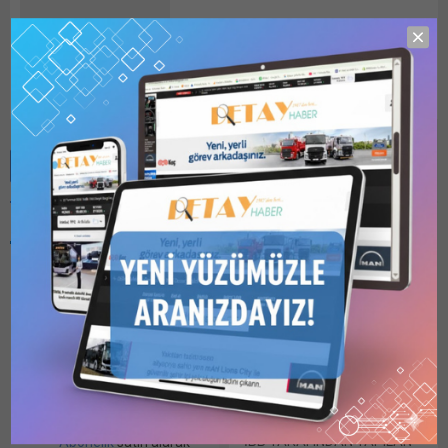
detayhaber
Benzer Konular
Bu kategori yalnızca
üyeler tarafından
görüntülenebilir. Bu
kategoriyi
görüntülemek için
1
Kullanıcılı // 6 Aylık
İBB TARAFINDAN
Abonelik
,
1 Kullanıcılı
YAPILAN YOL TAMİR
// Yıllık Abonelik
,
3
Kullanıcılı // Yıllık
İŞLERİNE TEKLİF
Abonelik
veya
6
VERENLER
Kullanıcılı // Yıllık
İBB TARAFINDAN YAPILAN
Abonelik
satın alarak