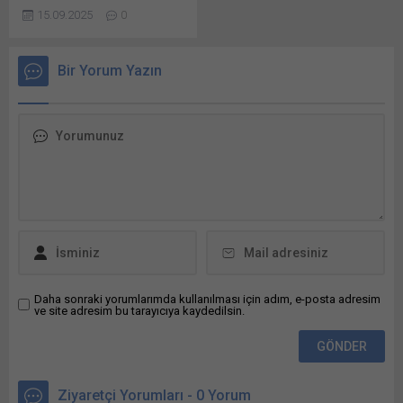
YAPTI ANKARA
Facebook'ta paylaşmak için
15.09.2025
0
BÜYÜKŞEHİR BELEDİYESİ
tıklayın (Yeni...
FEN İŞLERİ DAİRESİ
BAŞKANLIĞI: Ankara İli
Bir Yorum Yazın
Mücavir Alan Sınırları
İçerisinde Çelik Oto Korkuluk
Yapım İşi İhale Bunu paylaş:
X'te paylaşmak için tıklayın
(Yeni pencerede açılır) X
Linkedln üzerinden
paylaşmak için tıklayın (Yeni
pencerede açılır) LinkedIn
WhatsApp'ta paylaşmak için
tıklayın (Yeni pencerede
açılır) WhatsApp
Facebook'ta paylaşmak için
tıklayın (Yeni...
Daha sonraki yorumlarımda kullanılması için adım, e-posta adresim
ve site adresim bu tarayıcıya kaydedilsin.
Ziyaretçi Yorumları - 0 Yorum