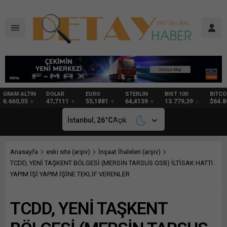
DOLAR
EURO
STERLİN
BIST 100
BITCOIN
GRAM
47,7111
55,1881
64,4139
13.779,39
$64.862
97,57
İstanbul,
26
°C
Açık
Anasayfa
eski site (arşiv)
İnşaat İhaleleri (arşiv)
TCDD, YENİ TAŞKENT BÖLGESİ (MERSİN TARSUS OSB) İLTİSAK HATTI
YAPIM İŞİ YAPIM İŞİNE TEKLİF VERENLER
TCDD, YENİ TAŞKENT