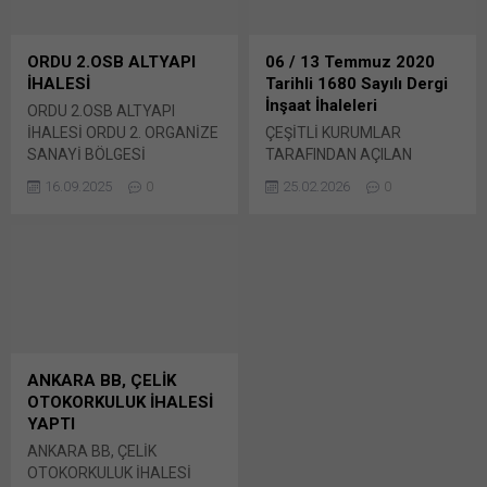
tıklayın (Yeni pencerede
10:00 Bunu paylaş: X'te
açılır) X Linkedln üzerinden
paylaşmak için tıklayın (Yeni
paylaşmak için tıklayın (Yeni
pencerede açılır) X Linkedln
ORDU 2.OSB ALTYAPI
06 / 13 Temmuz 2020
pencerede açılır) LinkedIn
üzerinden paylaşmak için
İHALESİ
Tarihli 1680 Sayılı Dergi
WhatsApp'ta paylaşmak için
tıklayın (Yeni pencerede
İnşaat İhaleleri
ORDU 2.OSB ALTYAPI
tıklayın (Yeni pencerede
açılır) LinkedIn WhatsApp'ta
İHALESİ ORDU 2. ORGANİZE
ÇEŞİTLİ KURUMLAR
açılır) WhatsApp
paylaşmak için tıklayın (Yeni
SANAYİ BÖLGESİ
TARAFINDAN AÇILAN
Facebook'ta paylaşmak için
pencerede açılır) WhatsApp
MÜTEŞEBBİS HEYET
İNŞAAT İHALELERİ… BORU
tıklayın (Yeni...
Facebook'ta paylaşmak için
16.09.2025
0
25.02.2026
0
BAŞKANLIĞI: Ordu 2.
HATLARI İLE PETROL
tıklayın (Yeni...
Organize Sanayi Bölgesi
TAŞIMA A.Ş (BOTAŞ):
altyapı yapım işi İhale
BOTAŞ İstanbul İşletme
tarihi : 24.07.2025
Müdürlüğü sorumluluk
10:00 Bunu paylaş: X'te
sahasında muhtelif yerlerde
paylaşmak için tıklayın (Yeni
( İstanbul, Düzce, Sakarya,
pencerede açılır) X Linkedln
Bunu paylaş: X'te
üzerinden paylaşmak için
paylaşmak için tıklayın (Yeni
tıklayın (Yeni pencerede
pencerede açılır) X Linkedln
ANKARA BB, ÇELİK
açılır) LinkedIn WhatsApp'ta
üzerinden paylaşmak için
OTOKORKULUK İHALESİ
paylaşmak için tıklayın (Yeni
tıklayın (Yeni pencerede
YAPTI
pencerede açılır) WhatsApp
açılır) LinkedIn WhatsApp'ta
ANKARA BB, ÇELİK
Facebook'ta paylaşmak için
paylaşmak için tıklayın (Yeni
OTOKORKULUK İHALESİ
tıklayın (Yeni...
pencerede açılır) WhatsApp