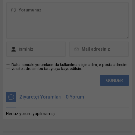
X'te paylaşmak için tıklayın
(Yeni pencerede açılır) X
Linkedln üzerinden
paylaşmak için tıklayın (Yeni
pencerede açılır) LinkedIn
WhatsApp'ta paylaşmak için
tıklayın (Yeni pencerede
açılır) WhatsApp
Facebook'ta paylaşmak için
tıklayın (Yeni...
Daha sonraki yorumlarımda kullanılması için adım, e-posta adresim
ve site adresim bu tarayıcıya kaydedilsin.
Ziyaretçi Yorumları - 0 Yorum
Henüz yorum yapılmamış.