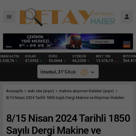
DOLAR
EURO
STERLİN
BIST 100
BITCOIN
GRAM
47,5952
55,0664
64,2258
13.676,19
$64.819
94,64
İstanbul,
31
°C
Açık
Anasayfa
eski site (arşiv)
makina ekipman ihaleleri (arşiv)
8/15 Nisan 2024 Tarihli 1850 Sayılı Dergi Makine ve Ekipman İhaleleri
8/15 Nisan 2024 Tarihli 1850
Sayılı Dergi Makine ve