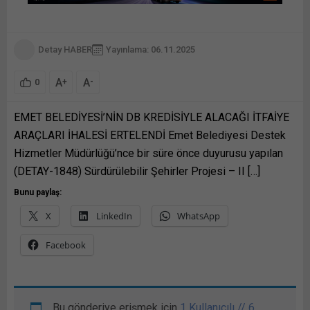
Detay HABER
Yayınlama: 06.11.2025
A
A
+
-
0
EMET BELEDİYESİ’NİN DB KREDİSİYLE ALACAĞI İTFAİYE
ARAÇLARI İHALESİ ERTELENDİ Emet Belediyesi Destek
Hizmetler Müdürlüğü’nce bir süre önce duyurusu yapılan
(DETAY-1848) Sürdürülebilir Şehirler Projesi – II […]
Bunu paylaş:
X
LinkedIn
WhatsApp
Facebook
Bu gönderiye erişmek için
1 Kullanıcılı // 6