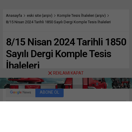
Anasayfa
eski site (arşiv)
Komple Tesis İhaleleri (arşiv)
8/15 Nisan 2024 Tarihli 1850 Sayılı Dergi Komple Tesis İhaleleri
8/15 Nisan 2024 Tarihli 1850
Sayılı Dergi Komple Tesis
İhaleleri
REKLAMI KAPAT
Paylaş
Tweetle
Gönder
ABONE OL