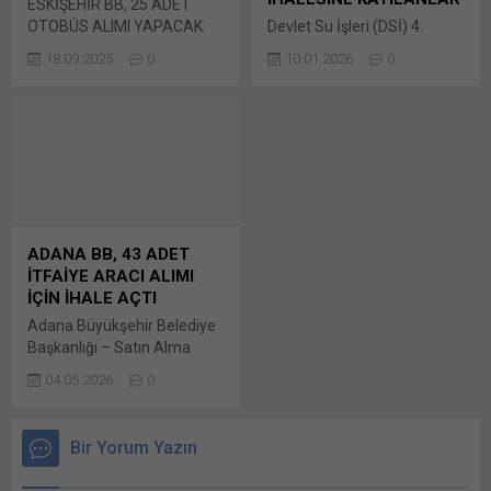
ESKİŞEHİR BB, 25 ADET
Facebook'ta paylaşmak için
açılır) LinkedIn WhatsApp'ta
OTOBÜS ALIMI YAPACAK
Devlet Su İşleri (DSİ) 4.
tıklayın (Yeni...
paylaşmak için tıklayın (Yeni
Eskişehir Büyükşehir
Bölge Müdürlüğü (Konya)
pencerede açılır) WhatsApp
18.09.2025
0
10.01.2026
0
Belediyesi tarafından ihtiyaç
tarafından bir süre önce
Facebook'ta paylaşmak için
duyulan 2025/983623 İKN
duyurusu yapılan
tıklayın (Yeni...
numaralı dosya konusu;
2025/2133012 İKN numaralı
8000-10150 mm
dosya konusu Ereğli İvriz
Uzunluğunda 25 Adet
Sağ Sahil Çelik Boru Bunu
Otobüs Alımı, Bunu paylaş:
paylaş: X'te paylaşmak için
X'te paylaşmak için tıklayın
tıklayın (Yeni pencerede
(Yeni pencerede açılır) X
açılır) X Linkedln üzerinden
Linkedln üzerinden
paylaşmak için tıklayın (Yeni
ADANA BB, 43 ADET
paylaşmak için tıklayın (Yeni
pencerede açılır) LinkedIn
İTFAİYE ARACI ALIMI
pencerede açılır) LinkedIn
WhatsApp'ta paylaşmak için
İÇİN İHALE AÇTI
WhatsApp'ta paylaşmak için
tıklayın (Yeni pencerede
Adana Büyükşehir Belediye
tıklayın (Yeni pencerede
açılır) WhatsApp
Başkanlığı – Satın Alma
açılır) WhatsApp
Facebook'ta paylaşmak için
Dairesi Başkanlığı
Facebook'ta paylaşmak için
tıklayın (Yeni...
04.05.2026
0
tarafından ihtiyaç duyulan
tıklayın (Yeni...
2026/226080 İKN numaralı
dosya konusu 43 Adet
Bir Yorum Yazın
İtfaiye Aracı Alımı, 4734
sayılı Kamu Bunu paylaş: