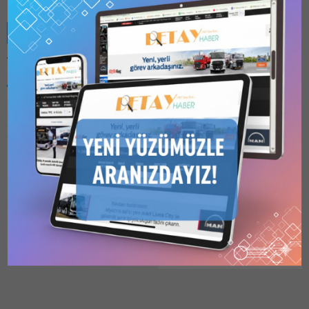
Benzer Konular
Bu kategori yalnızca
üyeler tarafından
görüntülenebilir. Bu
kategoriyi
görüntülemek için
1
Kullanıcılı // 6 Aylık
BOTAŞ, MUT MERSİN
Abonelik
,
1 Kullanıcılı
DOĞAL GAZ BORU
// Yıllık Abonelik
,
3
Kullanıcılı // Yıllık
HATTI İÇİN ÇELİK BORU
Abonelik
veya
6
ALIMI YAPACAK
Kullanıcılı // Yıllık
Boru Hatları ile Petrol
Abonelik
satın alarak
kaydolun.
Taşıma Anonim Şirketi
03.01.2026
0
Genel Müdürlüğü tarafından
2025/2479302 İKN numaralı
dosya konusu Mut Mersin
Doğal Gaz Boru Hattı Çelik
Boru Mal Alımı Bunu paylaş: