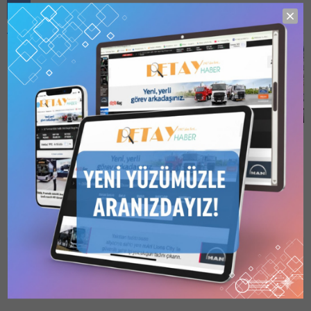
Benzer Konular
Etimesgut Askeri
Ankara BB, Çevre
Havalimanı 9,5 Milyar
Otoyolu Ayaş Yolu
TL’ye Tamamlanıyor
Kesişimi Kavşak
Uygulama Projesi Hizmet
1933 yılına kadar uzanan ve
Alım İhalesini Yaptı
yapılışından itibaren askeri
havaalanı olarak faaliyet
Ankara Büyükşehir
28.01.2026
0
23.12.2025
0
gösteren Etimesgut
Belediyesi Etüt ve Projeler
Havaalanı, 7-8 Temmuz
Dairesi Başkanlığı
2026’da Ankara’da
tarafından daha önce
yapılacak NATO Zirvesi
duyurusu yapılan
gerekçesiyle sivil kullanıma
2025/1994411 İKN numaralı
açılacak… Bunu paylaş: X'te
dosya konusu Ankara Çevre
paylaşmak için tıklayın (Yeni
Otoyolu Ayaş Yolu Kesişimi