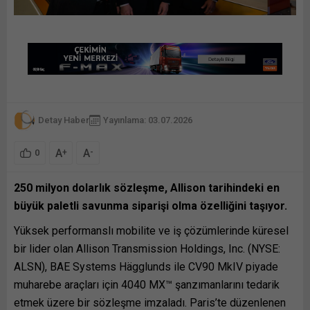
Detay Haber
Yayınlama: 03.07.2026
A
A
+
-
0
250 milyon dolarlık sözleşme, Allison tarihindeki en
büyük paletli savunma siparişi olma özelliğini taşıyor.
Yüksek performanslı mobilite ve iş çözümlerinde küresel
bir lider olan Allison Transmission Holdings, Inc. (NYSE:
ALSN), BAE Systems Hägglunds ile CV90 MkIV piyade
muharebe araçları için 4040 MX™ şanzımanlarını tedarik
etmek üzere bir sözleşme imzaladı. Paris’te düzenlenen