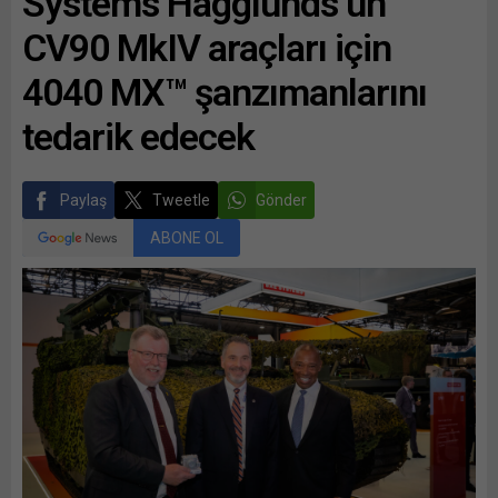
Systems Hägglunds’un
CV90 MkIV araçları için
4040 MX™ şanzımanlarını
tedarik edecek
Paylaş
Tweetle
Gönder
ABONE OL