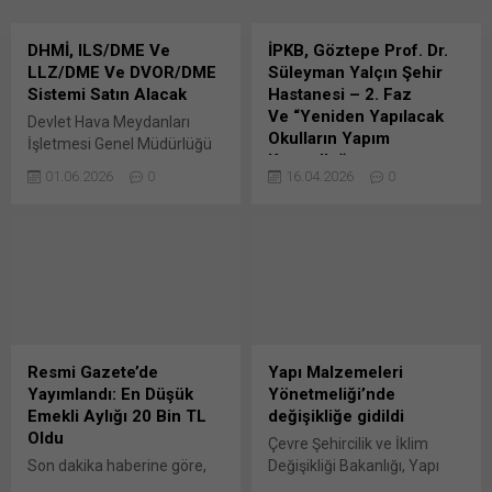
pencerede açılır) X Linkedln
Kavşak Bunu paylaş: X'te
üzerinden paylaşmak için
paylaşmak için tıklayın (Yeni
DHMİ, ILS/DME Ve
İPKB, Göztepe Prof. Dr.
tıklayın (Yeni pencerede
pencerede açılır) X Linkedln
LLZ/DME Ve DVOR/DME
Süleyman Yalçın Şehir
açılır) LinkedIn WhatsApp'ta
üzerinden paylaşmak için
Sistemi Satın Alacak
Hastanesi – 2. Faz
paylaşmak için tıklayın (Yeni
tıklayın (Yeni pencerede
Ve “Yeniden Yapılacak
Devlet Hava Meydanları
pencerede açılır) WhatsApp
açılır) LinkedIn WhatsApp'ta
Okulların Yapım
İşletmesi Genel Müdürlüğü
Facebook'ta paylaşmak için
paylaşmak için tıklayın (Yeni
Kontrolluğu…
(DHMİ) tarafından yapılan
tıklayın (Yeni...
pencerede açılır) WhatsApp
01.06.2026
0
16.04.2026
0
duyuruya göre, 21 Adet
İstanbul Proje Koordinasyon
Facebook'ta paylaşmak için
Ils/Dme Ve 1 Adet Llz/Dme
Birimi (İPKB)
tıklayın (Yeni...
Temini Ve Tesisi İşi ile 15
tarafındanİstanbul Sismik
Adet Bunu paylaş: X'te
Riskin Azaltılması ve Acil
paylaşmak için tıklayın (Yeni
Durum Hazırlık Projesi
pencerede açılır) X Linkedln
(ISMEP) projesi kapsamında
üzerinden paylaşmak için
“Göztepe Prof. Dr. Süleyman
tıklayın (Yeni pencerede
Yalçın Şehir Hastanesi –
açılır) LinkedIn WhatsApp'ta
Bunu paylaş: X'te
Resmi Gazete’de
Yapı Malzemeleri
paylaşmak için tıklayın (Yeni
paylaşmak için tıklayın (Yeni
Yayımlandı: En Düşük
Yönetmeliği’nde
pencerede açılır) WhatsApp
pencerede açılır) X Linkedln
Emekli Aylığı 20 Bin TL
değişikliğe gidildi
Facebook'ta paylaşmak için
üzerinden paylaşmak için
Oldu
Çevre Şehircilik ve İklim
tıklayın (Yeni...
tıklayın (Yeni pencerede
Son dakika haberine göre,
Değişikliği Bakanlığı, Yapı
açılır) LinkedIn WhatsApp'ta
en düşük emekli aylığını 20
Malzemeleri