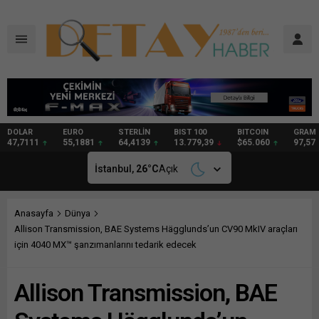
DOLAR
EURO
STERLİN
BIST 100
BITCOIN
GRAM
47,7111
55,1881
64,4139
13.779,39
$65.060
97,57
İstanbul,
26
°C
Açık
Anasayfa
Dünya
Allison Transmission, BAE Systems Hägglunds’un CV90 MkIV araçları
için 4040 MX™ şanzımanlarını tedarik edecek
Allison Transmission, BAE