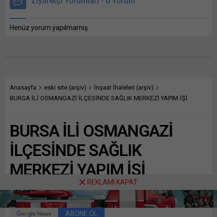
Ziyaretçi Yorumları - 0 Yorum
Henüz yorum yapılmamış.
Anasayfa
eski site (arşiv)
İnşaat İhaleleri (arşiv)
BURSA İLİ OSMANGAZİ İLÇESİNDE SAĞLIK MERKEZİ YAPIM İŞİ
BURSA İLİ OSMANGAZİ
İLÇESİNDE SAĞLIK
MERKEZİ YAPIM İŞİ
REKLAMI KAPAT
Paylaş
Tweetle
Gönder
ABONE OL