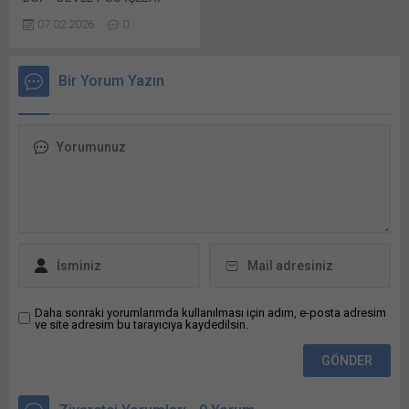
pencerede açılır) WhatsApp
tıklayın (Yeni...
GENEL MÜDÜRLÜĞÜ
Facebook'ta paylaşmak için
07.02.2026
0
İÇMESUYU VE ATIKSU
tıklayın (Yeni...
DAİRESİ BAŞKANLIĞI:
Giresun İçmesuyu 1 Kısım
Bir Yorum Yazın
İsale Hattı İhale Kayıt No :
2025/2473329 İhale
tarihi Bunu paylaş: X'te
paylaşmak için tıklayın (Yeni
pencerede açılır) X Linkedln
üzerinden paylaşmak için
tıklayın (Yeni pencerede
açılır) LinkedIn WhatsApp'ta
paylaşmak için tıklayın (Yeni
pencerede açılır) WhatsApp
Facebook'ta paylaşmak için
tıklayın (Yeni...
Daha sonraki yorumlarımda kullanılması için adım, e-posta adresim
ve site adresim bu tarayıcıya kaydedilsin.