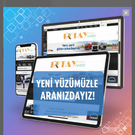
Detay HABER
Benzer Konular
Bu kategori yalnızca
üyeler tarafından
görüntülenebilir. Bu
kategoriyi
görüntülemek için
1
Kullanıcılı // 6 Aylık
31 Ocak 2022 Tarihli
Abonelik
,
1 Kullanıcılı
1740 Sayılı Dergi İnşaat
// Yıllık Abonelik
,
3
Kullanıcılı // Yıllık
İhaleleri
Abonelik
veya
6
ÇEŞİTLİ KURUMLAR
Kullanıcılı // Yıllık