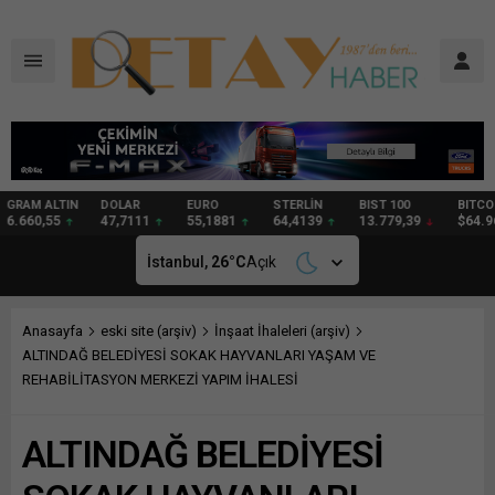
DOLAR
EURO
STERLİN
BIST 100
BITCOIN
GRAM
47,7111
55,1881
64,4139
13.779,39
$64.967
97,57
İstanbul,
26
°C
Açık
Anasayfa
eski site (arşiv)
İnşaat İhaleleri (arşiv)
ALTINDAĞ BELEDİYESİ SOKAK HAYVANLARI YAŞAM VE
REHABİLİTASYON MERKEZİ YAPIM İHALESİ
ALTINDAĞ BELEDİYESİ