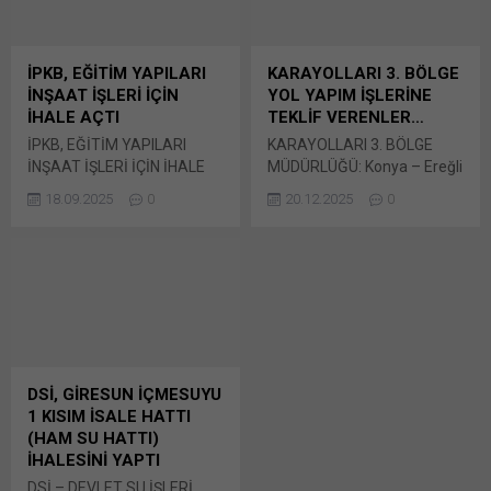
X'te paylaşmak için tıklayın
18.12.2025 10:00 Bunu
(Yeni pencerede açılır) X
paylaş: X'te paylaşmak için
Linkedln üzerinden
tıklayın (Yeni pencerede
İPKB, EĞİTİM YAPILARI
KARAYOLLARI 3. BÖLGE
paylaşmak için tıklayın (Yeni
açılır) X Linkedln üzerinden
İNŞAAT İŞLERİ İÇİN
YOL YAPIM İŞLERİNE
pencerede açılır) LinkedIn
paylaşmak için tıklayın (Yeni
İHALE AÇTI
TEKLİF VERENLER…
WhatsApp'ta paylaşmak için
pencerede açılır) LinkedIn
İPKB, EĞİTİM YAPILARI
KARAYOLLARI 3. BÖLGE
tıklayın (Yeni pencerede
WhatsApp'ta paylaşmak için
İNŞAAT İŞLERİ İÇİN İHALE
MÜDÜRLÜĞÜ: Konya – Ereğli
açılır) WhatsApp
tıklayın (Yeni pencerede
AÇTI İstanbul Valiliği
– Ulukışla Ayr Yolu
Facebook'ta paylaşmak için
açılır) WhatsApp
18.09.2025
0
20.12.2025
0
İstanbul Proje Koordinasyon
Km:20+000 – 178+000
tıklayın (Yeni...
Facebook'ta paylaşmak için
Biriminden (İPKB)
Arasında (Karapınar ve
tıklayın (Yeni...
tarafından yapılan duyular
Ereğli Şehir Geçişleri Dahil)
çerçevesinde aşağıda
BSK Onarım ve Muhtelif
belirtilen yerlerde
Bunu paylaş: X'te
yaptırılacak eğitim yapıları
paylaşmak için tıklayın (Yeni
Bunu paylaş: X'te
pencerede açılır) X Linkedln
paylaşmak için tıklayın (Yeni
üzerinden paylaşmak için
pencerede açılır) X Linkedln
tıklayın (Yeni pencerede
DSİ, GİRESUN İÇMESUYU
üzerinden paylaşmak için
açılır) LinkedIn WhatsApp'ta
1 KISIM İSALE HATTI
tıklayın (Yeni pencerede
paylaşmak için tıklayın (Yeni
(HAM SU HATTI)
açılır) LinkedIn WhatsApp'ta
pencerede açılır) WhatsApp
İHALESİNİ YAPTI
paylaşmak için tıklayın (Yeni
Facebook'ta paylaşmak için
DSİ – DEVLET SU İŞLERİ