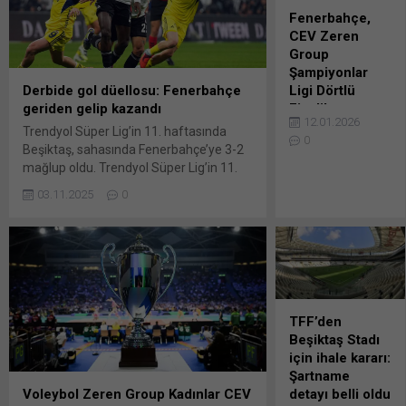
Fenerbahçe,
CEV Zeren
Group
Şampiyonlar
Derbide gol düellosu: Fenerbahçe
Ligi Dörtlü
geriden gelip kazandı
Finali’ne ev
12.01.2026
sahipliği
Trendyol Süper Lig’in 11. haftasında
0
yapacak
Beşiktaş, sahasında Fenerbahçe’ye 3-2
mağlup oldu. Trendyol Süper Lig’in 11.
Fenerbahçe
haftasında Beşiktaş ile Fenerbahçe karşı
Kulübü, CEV
03.11.2025
0
karşıya geldi. Tüpraş Stadyumu’nda
Zeren Group
oynanan dev derbi, Fenerbahçe’nin 3-
Kadınlar
2’lik üstünlüğüyle sonuçlandı. Ev sahibi
Şampiyonlar Ligi
siyah-beyazlılar, 5. dakikada El Bilal
Dörtlü Final
Toure ve 22. dakikada Emirhan
organizasyonuna
Topçu’nun golleriyle 2-0 öne geçti.
iki sene boyunca
Konuk ekip Fenerbahçe, 32. dakikada
ev sahipliği
TFF’den
İsmail Yüksek, 45+3....
yapacaklarını
Beşiktaş Stadı
duyurdu. Sarı-
için ihale kararı:
lacivertli kulübün
Şartname
açıklamasına
Voleybol Zeren Group Kadınlar CEV
detayı belli oldu
göre Avrupa’nın