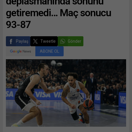
deplasmanında sonunu
getiremedi… Maç sonucu
93-87
Paylaş
Tweetle
Gönder
ABONE OL