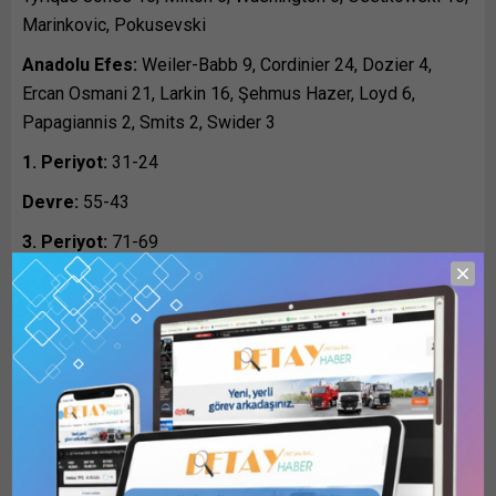
Marinkovic, Pokusevski
Anadolu Efes:
Weiler-Babb 9, Cordinier 24, Dozier 4,
Ercan Osmani 21, Larkin 16, Şehmus Hazer, Loyd 6,
Papagiannis 2, Smits 2, Swider 3
1. Periyot:
31-24
Devre:
55-43
3. Periyot:
71-69
4. Periyot:
93-87
Bunu paylaş:
X
LinkedIn
WhatsApp
Facebook