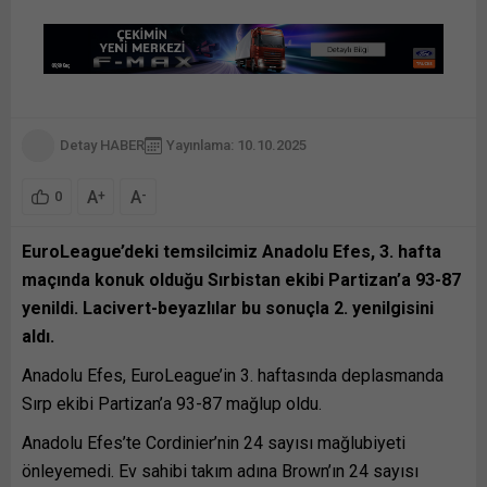
Detay HABER
Yayınlama: 10.10.2025
A
A
+
-
0
EuroLeague’deki temsilcimiz Anadolu Efes, 3. hafta
maçında konuk olduğu Sırbistan ekibi Partizan’a 93-87
yenildi. Lacivert-beyazlılar bu sonuçla 2. yenilgisini
aldı.
Anadolu Efes, EuroLeague’in 3. haftasında deplasmanda
Sırp ekibi Partizan’a 93-87 mağlup oldu.
Anadolu Efes’te Cordinier’nin 24 sayısı mağlubiyeti
önleyemedi. Ev sahibi takım adına Brown’ın 24 sayısı