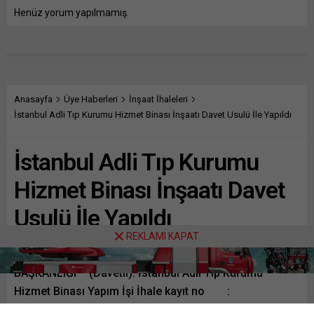
Henüz yorum yapılmamış.
Anasayfa
Üye Haberleri
İnşaat İhaleleri
İstanbul Adli Tıp Kurumu Hizmet Binası İnşaatı Davet Usulü İle Yapıldı
İstanbul Adli Tıp Kurumu
Hizmet Binası İnşaatı Davet
Usulü İle Yapıldı
REKLAMI KAPAT
ADALET BAKANLIĞI DESTEK HİZMETLERİ DAİRESİ
BAŞKANLIĞI – (Davetli): İstanbul Adli Tıp Kurumu
Hizmet Binası Yapım İşi İhale kayıt no :
2025/1391825 İhale tarihi : 07.10.2025 […]