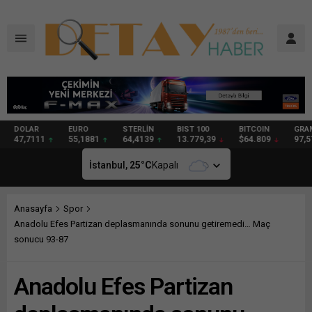
DOLAR
EURO
STERLİN
BIST 100
BITCOIN
GRAM
47,7111
55,1881
64,4139
13.779,39
$64.809
97,57
İstanbul,
25
°C
Kapalı
Anasayfa
Spor
Anadolu Efes Partizan deplasmanında sonunu getiremedi… Maç
sonucu 93-87
Anadolu Efes Partizan