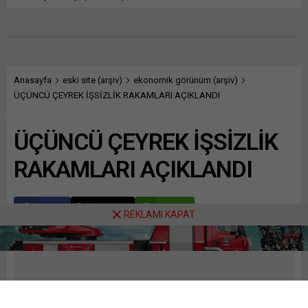
Anasayfa
eski site (arşiv)
ekonomik görünüm (arşiv)
ÜÇÜNCÜ ÇEYREK İŞSİZLİK RAKAMLARI AÇIKLANDI
ÜÇÜNCÜ ÇEYREK İŞSİZLİK
RAKAMLARI AÇIKLANDI
Paylaş
Tweetle
Gönder
REKLAMI KAPAT
ABONE OL