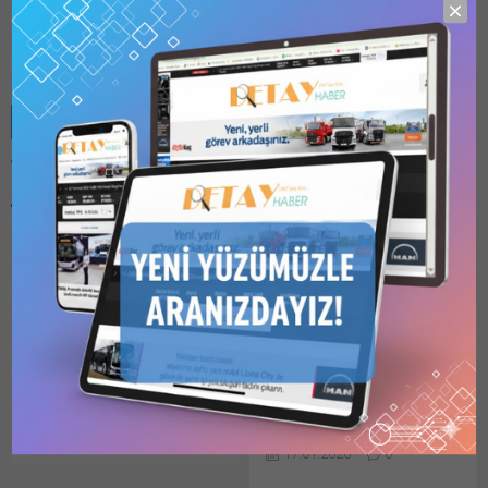
detayhaber
Benzer Konular
Bu kategori yalnızca
üyeler tarafından
görüntülenebilir. Bu
kategoriyi
görüntülemek için
1
Kullanıcılı // 6 Aylık
2026 YILI YATIRIM
Abonelik
,
1 Kullanıcılı
PROGRAMI RESMİ
// Yıllık Abonelik
,
3
Kullanıcılı // Yıllık
GAZETE’DE YAYIMLANDI
Abonelik
veya
6
Cumhurbaşkanı Recep
Kullanıcılı // Yıllık
Tayyip Erdoğan’ın imzasını
Abonelik
satın alarak
kaydolun.
taşıyan 2026 Yılı Yatırım
17.01.2026
0
Programı’nda yer alan 13
bin 887 projeye yaklaşık 1