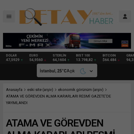
DOLAR
EURO
STERLİN
BIST 100
BITCOIN
GRAM
47,5929
54,9560
64,1604
13.798,82
$64.484
94,32
İstanbul,
25
°C
Açık
Anasayfa
eski site (arşiv)
ekonomik görünüm (arşiv)
ATAMA VE GÖREVDEN ALMA KARARLARI RESMİ GAZETE’DE
YAYIMLANDI
ATAMA VE GÖREVDEN