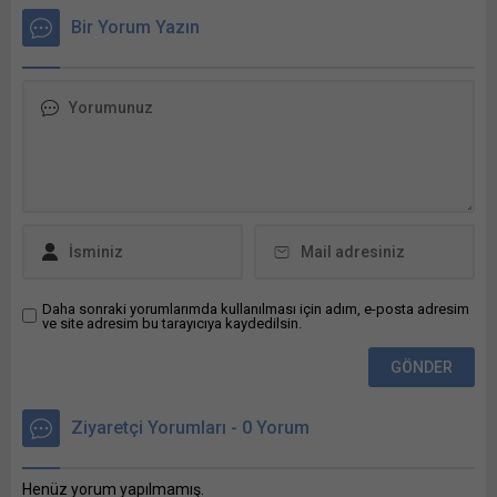
tıklayın (Yeni...
Cumhuriyet Merkez
Bir Yorum Yazın
Bankasının (TCMB) 31 Bunu
paylaş: X'te paylaşmak için
tıklayın (Yeni pencerede
açılır) X Linkedln üzerinden
paylaşmak için tıklayın (Yeni
pencerede açılır) LinkedIn
WhatsApp'ta paylaşmak için
tıklayın (Yeni pencerede
açılır) WhatsApp
Facebook'ta paylaşmak için
tıklayın (Yeni...
Daha sonraki yorumlarımda kullanılması için adım, e-posta adresim
ve site adresim bu tarayıcıya kaydedilsin.
Ziyaretçi Yorumları - 0 Yorum
Henüz yorum yapılmamış.