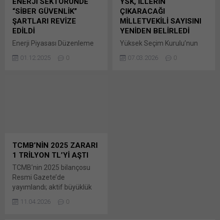
ENERJİ SEKTÖRÜNDE
YSK, İLLERİN
Linkedln üzerinden
üzerinden paylaşmak için
“SİBER GÜVENLİK”
ÇIKARACAĞI
paylaşmak için tıklayın (Yeni
tıklayın (Yeni pencerede
ŞARTLARI REVİZE
MİLLETVEKİLİ SAYISINI
pencerede açılır) LinkedIn
açılır) LinkedIn WhatsApp'ta
EDİLDİ
YENİDEN BELİRLEDİ
WhatsApp'ta paylaşmak için
paylaşmak için tıklayın (Yeni
Enerji Piyasası Düzenleme
Yüksek Seçim Kurulu’nun
tıklayın (Yeni pencerede
pencerede açılır) WhatsApp
Kurumu (EPDK), Enerji
(YSK), 2025 yılı nüfus
açılır) WhatsApp
Facebook'ta paylaşmak için
01.12.2025
0
07.03.2026
0
Sektöründe Siber Güvenlik
verilerine göre illerin
Facebook'ta paylaşmak için
tıklayın (Yeni...
Yetkinlik Modeli
çıkaracağı milletvekili sayısı
tıklayın (Yeni...
Yönetmeliği’ni denetimlerin
ve seçim çevrelerini yeniden
daha nitelikli yapılmasına
belirlenmesine ilişkin kararı,
yönelik adımlarla revize etti.
Resmi Gazete’de
EPDK’nin Enerji Sektöründe
yayımlandı. YSK, Türkiye
Siber Güvenlik Bunu paylaş:
Bunu paylaş: X'te
X'te paylaşmak için tıklayın
paylaşmak için tıklayın (Yeni
(Yeni pencerede açılır) X
pencerede açılır) X Linkedln
TCMB’NİN 2025 ZARARI
Linkedln üzerinden
üzerinden paylaşmak için
1 TRİLYON TL’Yİ AŞTI
paylaşmak için tıklayın (Yeni
tıklayın (Yeni pencerede
TCMB’nin 2025 bilançosu
pencerede açılır) LinkedIn
açılır) LinkedIn WhatsApp'ta
Resmi Gazete’de
WhatsApp'ta paylaşmak için
paylaşmak için tıklayın (Yeni
yayımlandı; aktif büyüklük
tıklayın (Yeni pencerede
pencerede açılır) WhatsApp
12,4 trilyon liraya ulaşırken,
açılır) WhatsApp
Facebook'ta paylaşmak için
11.04.2026
0
banka yılı 1,06 trilyon lira
Facebook'ta paylaşmak için
tıklayın (Yeni...
zararla kapattı. Türkiye