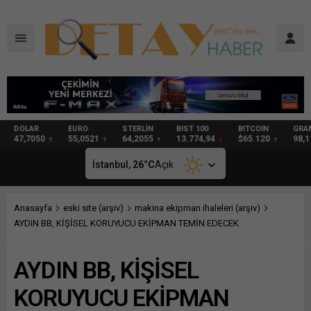
DOLAR
EURO
STERLİN
BIST 100
BITCOIN
GRAM
47,7050
55,0521
64,2055
13.774,94
$65.120
98,11
İstanbul,
26
°C
Açık
Anasayfa
eski site (arşiv)
makina ekipman ihaleleri (arşiv)
AYDIN BB, KİŞİSEL KORUYUCU EKİPMAN TEMİN EDECEK
AYDIN BB, KİŞİSEL
KORUYUCU EKİPMAN