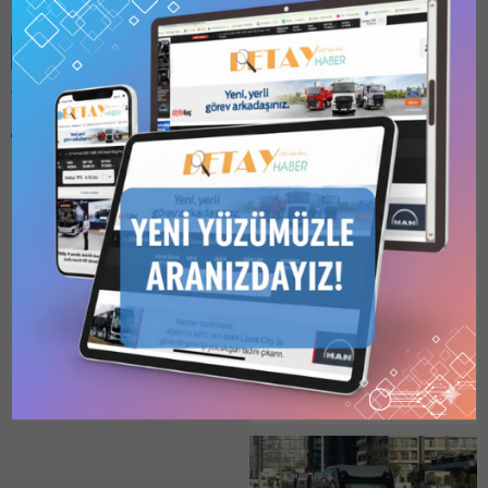
Benzer Konular
Bu kategori yalnızca
üyeler tarafından
görüntülenebilir. Bu
kategoriyi
görüntülemek için
1
Kullanıcılı // 6 Aylık
TCDD, DİZEL MOTOR
Abonelik
,
1 Kullanıcılı
MONTAJ VE REVİZYON
// Yıllık Abonelik
,
3
Kullanıcılı // Yıllık
İŞİ İÇİN FİRMALARDAN
Abonelik
veya
6
TEKLİF İSTİYOR
Kullanıcılı // Yıllık
TCDD Taşımacılık A.Ş. Genel
Abonelik
satın alarak
kaydolun.
Müdürlüğünden yapılan
01.12.2025
0
duyuruya göre,
2025/2070016 İKN numaralı
dosya konusu “5 Adet
De22000-33000 Tipi Dizel
Motor Montaj Ve 10 Adet