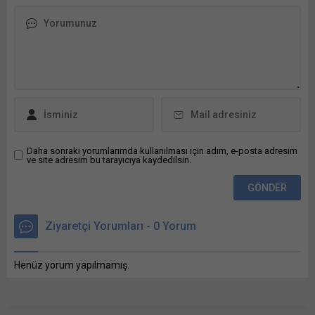
Bunu paylaş: X'te
paylaşmak için tıklayın (Yeni
pencerede açılır) X Linkedln
üzerinden paylaşmak için
tıklayın (Yeni pencerede
açılır) LinkedIn WhatsApp'ta
paylaşmak için tıklayın (Yeni
pencerede açılır) WhatsApp
Facebook'ta paylaşmak için
tıklayın (Yeni...
Daha sonraki yorumlarımda kullanılması için adım, e-posta adresim
ve site adresim bu tarayıcıya kaydedilsin.
Ziyaretçi Yorumları - 0 Yorum
Henüz yorum yapılmamış.