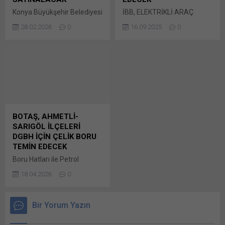
WhatsApp'ta paylaşmak için
pencerede açılır) LinkedIn
Konya Büyükşehir Belediyesi
İBB, ELEKTRİKLİ ARAÇ
tıklayın (Yeni pencerede
WhatsApp'ta paylaşmak için
İtfaiye Dairesi Başkanlığı
YANGIN BATTANİYESİ ALIMI
açılır) WhatsApp
tıklayın (Yeni pencerede
28.02.2026
0
16.09.2025
0
tarafından ihtiyaç duyulan
İŞİNİ İHALE EDECEK İstanbul
Facebook'ta paylaşmak için
açılır) WhatsApp
2026/300686 İKN numaralı
Büyükşehir Belediyesi
tıklayın (Yeni...
Facebook'ta paylaşmak için
dosya konusu 1 Adet 42
İtfaiye Dairesi
tıklayın (Yeni...
Metre Mafsallı Merdivenli
Başkanlığı’nca ihtiyaç
İtfaiye Aracı Alımı, 4734
duyulan 2025/1023327 İKN
sayılı Bunu paylaş: X'te
numaralı dosya konusu 50
paylaşmak için tıklayın (Yeni
Adet Elektrikli Bunu paylaş:
pencerede açılır) X Linkedln
X'te paylaşmak için tıklayın
üzerinden paylaşmak için
(Yeni pencerede açılır) X
BOTAŞ, AHMETLİ-
tıklayın (Yeni pencerede
Linkedln üzerinden
SARIGÖL İLÇELERİ
açılır) LinkedIn WhatsApp'ta
paylaşmak için tıklayın (Yeni
DGBH İÇİN ÇELİK BORU
paylaşmak için tıklayın (Yeni
pencerede açılır) LinkedIn
TEMİN EDECEK
pencerede açılır) WhatsApp
WhatsApp'ta paylaşmak için
Boru Hatları ile Petrol
Facebook'ta paylaşmak için
tıklayın (Yeni pencerede
Taşıma Anonim Şirketi
tıklayın (Yeni...
açılır) WhatsApp
18.04.2026
0
Genel Müdürlüğü tarafından
Facebook'ta paylaşmak için
ihtiyaç duyulan
tıklayın (Yeni...
2026/666560 İKN numaralı
Bir Yorum Yazın
dosya konusu 8” x 42 6,4
mm Et Kalınlığında 32.687