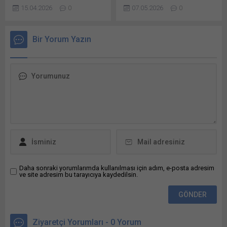
ederken, yüksek seviyelerde
hizmet veren küresel
açılır) WhatsApp
15.04.2026
0
07.05.2026
0
kalan enflasyonun kademeli
teknoloji markası Togg,
Facebook'ta paylaşmak için
olarak gerileyeceğini
CATL’in iştiraki CAIT ile B
tıklayın (Yeni...
öngördü. Uluslararası Para
segmentinde ortak bir
Bir Yorum Yazın
Fonu’nun (IMF) Nisan 2026
platform geliştirmek üzere
Dünya Ekonomik Görünüm
stratejik bir iş birliği
raporunda, Türkiye
gerçekleştirdi. Togg kullanıcı
ekonomisine ilişkin
deneyimi, ürün
değerlendirmelerde bulundu
gereksinimleri ve dijital
ve 2026 yılı büyüme
mimari tarafında belirleyici
tahmininin aşağı yönlü
rol üstlenirken, platform
revize edildiğini vurgulandı.
teknolojisini CAIT sunacak.
Buna göre Türkiye için
‘Bir otomobilden fazlası’ için
büyüme...
yola çıkan Togg, yeni B...
Daha sonraki yorumlarımda kullanılması için adım, e-posta adresim
ve site adresim bu tarayıcıya kaydedilsin.
Ziyaretçi Yorumları - 0 Yorum