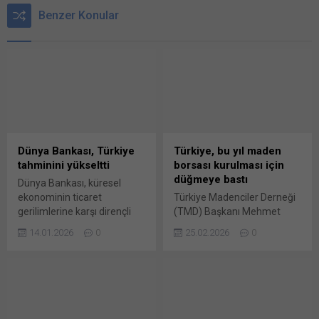
Benzer Konular
Dünya Bankası, Türkiye
Türkiye, bu yıl maden
tahminini yükseltti
borsası kurulması için
düğmeye bastı
Dünya Bankası, küresel
ekonominin ticaret
Türkiye Madenciler Derneği
gerilimlerine karşı dirençli
(TMD) Başkanı Mehmet
olduğunu vurguladığı son
Yılmaz, “Maden Borsası”
14.01.2026
0
25.02.2026
0
raporunda, Türkiye
kurulmasına yönelik
ekonomisine yönelik
çalışmaların devam ettiğini,
büyüme tahminlerini yukarı
Enerji Piyasaları İşletme
yönlü revize etti.
A.Ş.’nin (EPİAŞ) SPK’ya
Dünya Bankası, Küresel
başvurduğunu açıkladı.
Ekonomik Beklentiler
Türkiye Madenciler Derneği