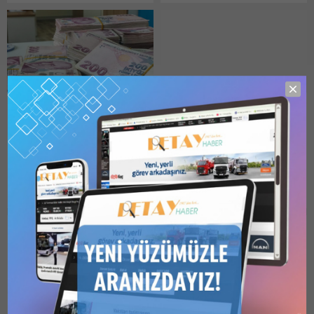
GÜNCELLEME 18 Kasım
Fuar Merkezi’nde
tıklayın (Yeni...
2025 13:40 Uluslararası
düzenlenen SAHA EXPO
Yenilenebilir Enerji
2026’da yenilikçi araçlarıyla
Ajansından (IRENA) yapılan
yine fuarın yıldızlarından biri
açıklamaya göre, ajansın,
oldu. İlk kez SAHA EXPO
İklim Politikası Girişimi (CPI)
2026’da sahneye çıkan,
ile hazırladığı rapor, küresel
zorlu görevlerin yeni
enerji dönüşümüne yönelik
çözümü PAMİR 4×4, BMC
Bütçe 229,9 milyar TL
TİM ocak verileri
yatırımların geçen yıl 2,4
standında en çok dikkat
açık verdi
açıklandı: İhracat talebi
trilyon dolara çıkarak rekora
çeken araçlardan biri olarak
güçlendi, pazar direnci
Merkezi yönetim bütçe
ulaştığını ortaya koydu.
ziyaretçilerden...
zayıfladı
giderleri mart ayında, 1
Yenilenebilir enerji
trilyon 460 milyar 416
TİM İhracat Pazar
yatırımlarında büyüme...
milyon TL, bütçe gelirleri 1
Monitörü’nün ocak ayı
15.04.2026
0
25.02.2026
0
trilyon 230 milyar 545
sonuçlarına göre, İhracat
milyon TL olarak gerçekleşti.
Talep Endeksi 100,6, Pazar
Bütçe açığı ise, 229,9 milyar
Dayanıklılık Endeksi ise 99,4
Bir Yorum Yazın
TL oldu. Hazine ve Maliye
puan olarak gerçekleşti.
Bakanlığı, Mart 2026
Türkiye İhracatçılar
dönemine ait Merkezi
Meclisi’nden (TİM) yapılan
Yönetim Aylık Bütçe
açıklamaya göre, önemli
Gerçekleşme Raporu’nu
pazarlarda talebi oluşturan
yayımladı. Rapora göre,
koşullar ile global