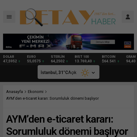
DOLAR
EURO
STERLİN
BIST 100
BITCOIN
GRAM
47,5952
55,0575
64,2502
13.769,40
$64.541
94,40
İstanbul,
31
°C
Açık
Anasayfa
Ekonomi
AYM’den e-ticaret kararı: Sorumluluk dönemi başlıyor
AYM’den e-ticaret kararı:
Sorumluluk dönemi başlıyor