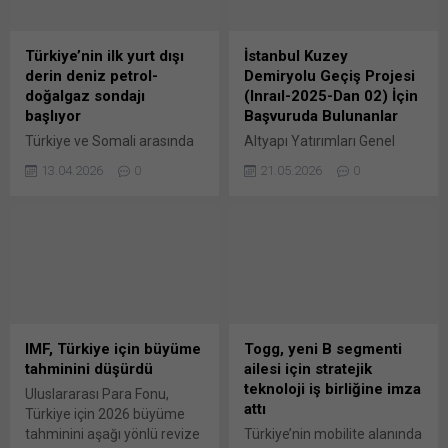
Raporu’nun ocak sayısını
(TMD) Başkanı Mehmet
yayımladı. Raporda, küresel
Yılmaz, İstanbul Finans
ekonominin devam eden
Merkezi’nde faaliyet
Türkiye’nin ilk yurt dışı
İstanbul Kuzey
ticaret gerilimleri ve politika
gösterecek Borsanın
derin deniz petrol-
Demiryolu Geçiş Projesi
belirsizliğine rağmen
2026’da faaliyete
doğalgaz sondajı
(Inraıl-2025-Dan 02) İçin
beklenenden daha dirençli
başlayabileceğini söyledi. Bir
başlıyor
Başvuruda Bulunanlar
olduğunu kanıtladığı
grup gazeteciyle biraraya
Türkiye ve Somali arasında
Altyapı Yatırımları Genel
belirtildi. Küresel ekonomik
gelen Yılmaz, hedeflerden
yapılan anlaşma
Müdürlüğü (AYGM) İstanbul
büyümenin gelecek...
birinin de altın, bakır,...
13.04.2026
0
21.05.2026
0
doğrultusunda sismik
Kuzey Demiryolu Geçişi
araştırmaların ardından
Projesi kapsamında AYGM-
başlayan süreçte sondaj
INRAIL-2025-DAN 02 için 20
aşaması fiili olarak başlıyor.
Mayıs 2026 tarihinde
Enerji ve Tabii Kaynaklar
firmalardan başvurular
Bakanlığı, Somali açıklarında
alındı. DETAY Muhabirinin
CURAD-1 adı verilen kuyuda
aldığı bilgilere Bunu paylaş:
sondaja başlamak için Çağrı
X'te paylaşmak için tıklayın
Bey Ultra Derin Deniz Sondaj
(Yeni pencerede açılır) X
IMF, Türkiye için büyüme
Togg, yeni B segmenti
Gemisinin limandan
Linkedln üzerinden
tahminini düşürdü
ailesi için stratejik
ayrıldığını ve Türkiye saat
paylaşmak için tıklayın (Yeni
teknoloji iş birliğine imza
Uluslararası Para Fonu,
dilimine göre 13 Nisan öğle
pencerede açılır) LinkedIn
attı
Türkiye için 2026 büyüme
saatlerinde sondaj...
WhatsApp'ta paylaşmak için
tahminini aşağı yönlü revize
Türkiye’nin mobilite alanında
tıklayın (Yeni pencerede