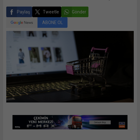
Paylaş
Tweetle
Gönder
ABONE OL