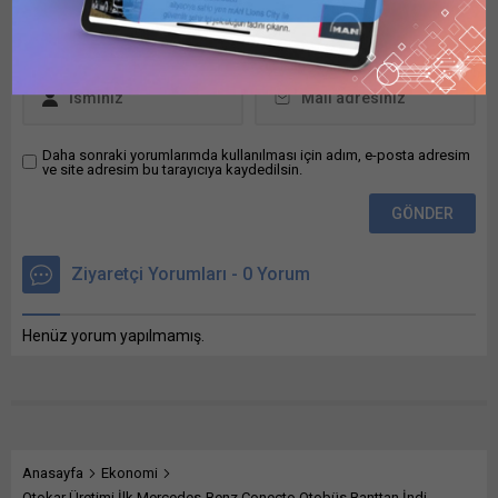
2026 yılı...
ekonomideki talep ve
risklerin takip edildiği İhracat
Pazar Monitörü’nün ocak ayı
sonuçları paylaşıldı. Buna
göre, ihraç...
Daha sonraki yorumlarımda kullanılması için adım, e-posta adresim
ve site adresim bu tarayıcıya kaydedilsin.
Ziyaretçi Yorumları - 0 Yorum
Henüz yorum yapılmamış.
Anasayfa
Ekonomi
Otokar Üretimi İlk Mercedes-Benz Conecto Otobüs Banttan İndi