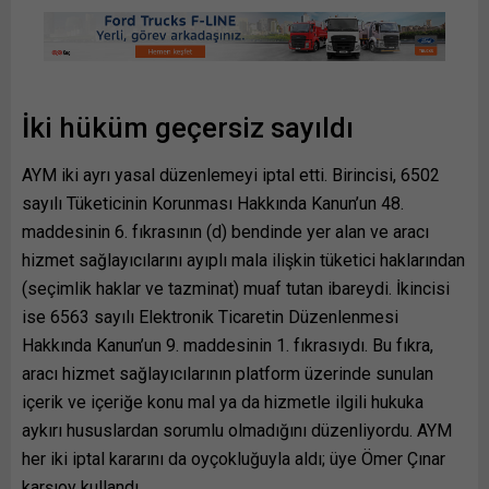
İki hüküm geçersiz sayıldı
AYM iki ayrı yasal düzenlemeyi iptal etti. Birincisi, 6502
sayılı Tüketicinin Korunması Hakkında Kanun’un 48.
maddesinin 6. fıkrasının (d) bendinde yer alan ve aracı
hizmet sağlayıcılarını ayıplı mala ilişkin tüketici haklarından
(seçimlik haklar ve tazminat) muaf tutan ibareydi. İkincisi
ise 6563 sayılı Elektronik Ticaretin Düzenlenmesi
Hakkında Kanun’un 9. maddesinin 1. fıkrasıydı. Bu fıkra,
aracı hizmet sağlayıcılarının platform üzerinde sunulan
içerik ve içeriğe konu mal ya da hizmetle ilgili hukuka
aykırı hususlardan sorumlu olmadığını düzenliyordu. AYM
her iki iptal kararını da oyçokluğuyla aldı; üye Ömer Çınar
karşıoy kullandı.