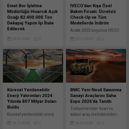
Emet Bor İşletme
IVECO’dan Kışa Özel
Müdürlüğü Hisarcık Açık
Bakım Fırsatı: Ücretsiz
Ocağı 82.400.000 Ton
Check-Up ve Tüm
Dekapaj Yapım İşi İhale
Modellerde İndirim
Edilecek
Aralık 2025 boyunca IVECO
ETİ MADEN İŞLETMELERİ
yetkili servislerinde ağır
29.07.2026
0
09.12.2025
0
GENEL MÜDÜRLÜĞÜ EMET
vasıtalar için ücretsiz check-
BOR İŞLETME MÜDÜRLÜĞÜ
up vetüm modellerde parça
HİSARCIK AÇIK OCAĞI
ve işçilik indirimleri sizleri
82400000 TON DEKAPAJ
bekliyor. IVECO, kış şartlarına
YAPIM İŞİ yapım işi 4734
hazırlık ve güvenli sürüş
sayılı Kamu İhale
sağlamak amacıyla aralık
Kanununun 19 Bunu paylaş:
ayı boyunca geçerli olan iki
X'te paylaşmak için tıklayın
özel satış sonrası kampanya
(Yeni pencerede açılır) X
başlattı. Aralık ayı boyunca
Küresel Yenilenebilir
BMC Yeni Nesil Savunma
Linkedln üzerinden
uygulanacak kampanyalar
Enerji Yatırımları 2024
Sanayi Araçlarını Saha
paylaşmak için tıklayın (Yeni
kapsamında, ağır vasıta
Yılında 807 Milyar Doları
Expo 2026’da Tanıttı
pencerede açılır) LinkedIn
sahiplerine ücretsiz check-
Buldu
Türkiye’nin lider ticari ve
WhatsApp'ta paylaşmak için
up...
Küresel yenilenebilir enerji
askeri araç üreticilerinden
tıklayın (Yeni pencerede
yatırımları geçen yıl 807
BMC, 5-9 Mayıs 2026
açılır) WhatsApp
18.11.2025
0
06.05.2026
0
milyar dolara yükseldi.
tarihleri arasında İstanbul
Facebook'ta paylaşmak için