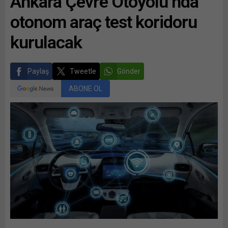
Ankara Çevre Otoyolu’nda
otonom araç test koridoru
kurulacak
Paylaş
Tweetle
Gönder
ABONE OL