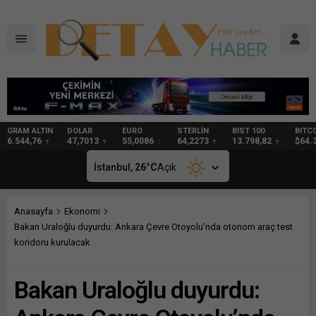
DOLAR
EURO
STERLİN
BIST 100
BITCOIN
GRAM
47,7013
55,0086
64,2273
13.798,82
$64.323
95,67
İstanbul,
26
°C
Açık
Anasayfa
Ekonomi
Bakan Uraloğlu duyurdu: Ankara Çevre Otoyolu’nda otonom araç test
koridoru kurulacak
Bakan Uraloğlu duyurdu: