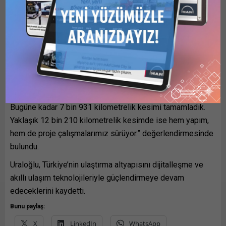
sistemleri, meteorolojik bilgi istasyonları, araç algılayıcılar,
değişken mesaj ve trafik işaretlerinin yaygın şekilde
kullanıldığını belirtti.
Akıllı ulaşım sistemleri altyapısının, ülke genelinde
yaygınlaştırılmasına yönelik çalışmaların devam ettiğine
değinen Uraloğlu, “Toplam 20 bin 141 kilometrelik fiber
optik ağı, karayollarımızla buluşturmayı hedefliyoruz.
Bugüne kadar 7 bin 931 kilometrelik kesimi tamamladık.
Yaklaşık 12 bin 210 kilometrelik kesimde ise hem yapım,
hem de proje çalışmalarımız sürüyor.” değerlendirmesinde
bulundu.
Uraloğlu, Türkiye’nin ulaştırma altyapısını dijitalleşme ve
akıllı ulaşım teknolojileriyle güçlendirmeye devam
edeceklerini kaydetti.
Bunu paylaş:
X
LinkedIn
WhatsApp