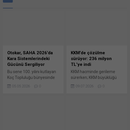
Otokar, SAHA 2026’da
KKM’de çözülme
Kara Sistemlerindeki
sürüyor: 236 milyon
Gücünü Sergiliyor
TL’ye indi
Bu sene 100. yılını kutlayan
KKM hacminde gerileme
Koç Topluluğu bünyesinde
sürerken; KKM büyüklüğü
yer alan Otokar, 5–9 Mayıs
haftalık bazda 8 milyon TL
05.05.2026
0
09.07.2026
0
tarihleri arasında İstanbul
azalarak 236 milyon TL
Fuar Merkezi’nde
seviyesine indi. Bankacılık
gerçekleşecek SAHA EXPO
Düzenleme ve Denetleme
2026 Uluslararası Savunma,
Kurumu (BDDK) verilerine
Havacılık ve Uzay Sanayi
göre, 3 Temmuz haftasında
Fuarı’nda yerini aldı. Otokar,
toplam krediler 26 trilyon
dünyaca tanınan COBRA II,
746,5 milyar TL’ye
ARMA 8×8, ARMA 6×6 ve
yükselerek önceki haftaya