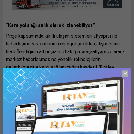
“Kara yolu ağı anlık olarak izlenebiliyor”
Proje kapsamında, akıllı ulaşım sistemleri altyapısı ile
haberleşme sistemlerinin entegre şekilde çalışmasının
hedeflendiğinin altını çizen Uraloğlu, araç-altyapı ve araç-
merkez haberleşmesine yönelik teknolojilerin
geliştirilmesine katkı sağlanacağını kaydetti. Türkiye
genelinde akıllı ulaşım sistemlerinin yaygınlaştırılmasına
yönelik yatırımların sürdüğünü ifade eden Uraloğlu,
Ankara’daki Ana Akıllı Ulaşım Sistemleri Merkezi başta
olmak üzere, farklı bölgelerde kurulan merkezler
aracılığıyla kara yolu ağının anlık olarak izlenebildiğini
bildirdi.
Uraloğlu, kara yollarında sinyalizasyon, olay algılama,
elektronik ücret toplama, tünel kontrol, görüntü ve izleme