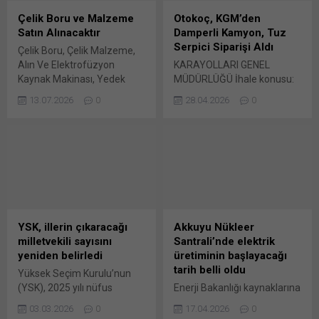
TULPAR zırhlı araçlarını ve
göre yaklaşık 209 milyar TL
Çelik Boru ve Malzeme
Otokoç, KGM’den
kule sistemlerini Salon 6,
arttı. Kredi kalemlerinde
Satın Alınacaktır
Damperli Kamyon, Tuz
Stant...
yükseliş eğilimi devam etti....
Serpici Siparişi Aldı
Çelik Boru, Çelik Malzeme,
Alın Ve Elektrofüzyon
KARAYOLLARI GENEL
Kaynak Makinası, Yedek
MÜDÜRLÜĞÜ İhale konusu:
Parça Satın Alınacaktır. Çelik
33 adet 6×4 Damperli
13.07.2026
0
28.04.2026
0
Boru, Çelik Malzeme, Alın ve
Kamyon, 33 adet Tuz
Elektrofüzyon Kaynak
Serpici, 33 adet Ön Kar
Makinası, Yedek Parça mal
Bıçağı ve 33 adet Yan Kar
Bunu paylaş: X'te
Bıçağı Bunu paylaş: X'te
paylaşmak için tıklayın (Yeni
paylaşmak için tıklayın (Yeni
pencerede açılır) X Linkedln
pencerede açılır) X Linkedln
üzerinden paylaşmak için
üzerinden paylaşmak için
tıklayın (Yeni pencerede
tıklayın (Yeni pencerede
açılır) LinkedIn WhatsApp'ta
açılır) LinkedIn WhatsApp'ta
YSK, illerin çıkaracağı
Akkuyu Nükleer
paylaşmak için tıklayın (Yeni
paylaşmak için tıklayın (Yeni
milletvekili sayısını
Santrali’nde elektrik
pencerede açılır) WhatsApp
pencerede açılır) WhatsApp
yeniden belirledi
üretiminin başlayacağı
Facebook'ta paylaşmak için
Facebook'ta paylaşmak için
tarih belli oldu
Yüksek Seçim Kurulu’nun
tıklayın (Yeni...
tıklayın (Yeni...
(YSK), 2025 yılı nüfus
Enerji Bakanlığı kaynaklarına
verilerine göre illerin
göre, Akkuyu Nükleer
03.03.2026
0
17.04.2026
0
çıkaracağı milletvekili sayısı
Santrali’nde test üretimine