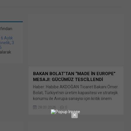
afından
/ 6 Aylık
bonelik
,
3
6
alarak
BAKAN BOLAT’TAN “MADE İN EUROPE”
MESAJI: GÜCÜMÜZ TESCİLLENDİ
Haber: Habibe AKDOĞAN Ticaret Bakanı Ömer
Bolat, Türkiye’nin üretim kapasitesi ve stratejik
konumu ile Avrupa sanayisi için kritik önem
taşıdığına dikkat çekerek, Türkiye’nin Avrupa
28.03.2026
0
Birliği’nin Bunu paylaş: X'te paylaşmak için
tıklayın (Yeni pencerede açılır) X Linkedln
üzerinden paylaşmak için tıklayın (Yeni
pencerede açılır) LinkedIn WhatsApp'ta