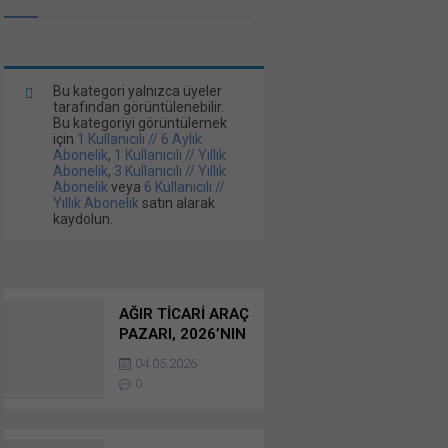
Bu kategori yalnızca üyeler
tarafından görüntülenebilir.
Bu kategoriyi görüntülemek
için
1 Kullanıcılı // 6 Aylık
Abonelik
,
1 Kullanıcılı // Yıllık
Abonelik
,
3 Kullanıcılı // Yıllık
Abonelik
veya
6 Kullanıcılı //
Yıllık Abonelik
satın alarak
kaydolun.
AĞIR TİCARİ ARAÇ
PAZARI, 2026’NIN
İLK ÇEYREĞİNİ
04.05.2026
KONTROLLÜ BİR
0
DARALMA İLE
KAPATTI