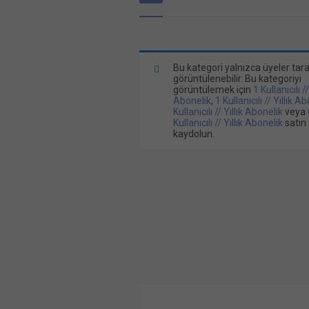
Bu kategori yalnızca üyeler tar
görüntülenebilir. Bu kategoriyi
görüntülemek için
1 Kullanıcılı /
Abonelik
,
1 Kullanıcılı // Yıllık A
Kullanıcılı // Yıllık Abonelik
veya
Kullanıcılı // Yıllık Abonelik
satın 
kaydolun.