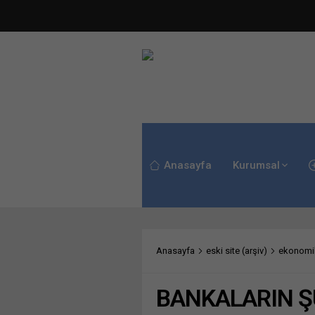
Anasayfa
Kurumsal
Anasayfa
eski site (arşiv)
ekonomik
BANKALARIN ŞU