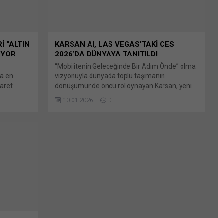
İ “ALTIN
KARSAN AI, LAS VEGAS’TAKİ CES
İYOR
2026’DA DÜNYAYA TANITILDI
“Mobilitenin Geleceğinde Bir Adım Önde” olma
da en
vizyonuyla dünyada toplu taşımanın
Baret
dönüşümünde öncü rol oynayan Karsan, yeni
nesil ürünleriyle global arenanın en büyük fuar
10.01.2026
0
 her Bunu
ve tanıtım Bunu paylaş: X'te paylaşmak için
Yeni
tıklayın (Yeni pencerede açılır) X Linkedln
en
üzerinden paylaşmak için tıklayın (Yeni
e açılır)
pencerede açılır) LinkedIn WhatsApp'ta
tıklayın
paylaşmak için tıklayın (Yeni pencerede açılır)
cebook'ta
WhatsApp Facebook'ta paylaşmak için tıklayın
(Yeni...