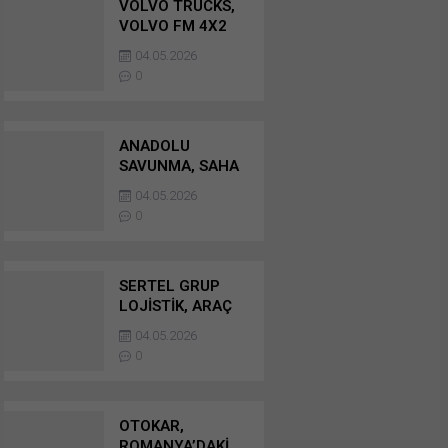
VOLVO TRUCKS,
VOLVO FM 4X2
KAMYON İLE DE
04.05.2026
EURO NCAP’TEN
0
5 YILDIZ ALDI
ANADOLU
SAVUNMA, SAHA
EXPO’DA
04.05.2026
GELECEĞİN
0
SAVUNMA
ÇÖZÜMLERİNİ
SERGİLEYECEK
SERTEL GRUP
LOJİSTİK, ARAÇ
FİLOSUNU 153
04.05.2026
ADET MERCEDES-
0
BENZ ACTROS VE
ATEGO İLE
GENİŞLETTİ
OTOKAR,
ROMANYA’DAKİ