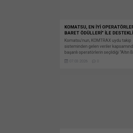
KOMATSU, EN İYİ OPERATÖRLER
BARET ÖDÜLLERİ” İLE DESTEKL
Komatsu’nun, KOMTRAX uydu takip
sisteminden gelen veriler kapsamın
başarılı operatörlerin seçildiği “Altın 
Ödülleri”, yapay zeka desteği ile yeni
07.03.2026
0
dönemine başladı. Proje kapsamında
paylaş: X'te paylaşmak için tıklayın (
pencerede açılır) X Linkedln üzerind
paylaşmak için tıklayın (Yeni pencered
LinkedIn WhatsApp'ta paylaşmak için 
(Yeni pencerede açılır) WhatsApp Fa
paylaşmak için tıklayın (Yeni...