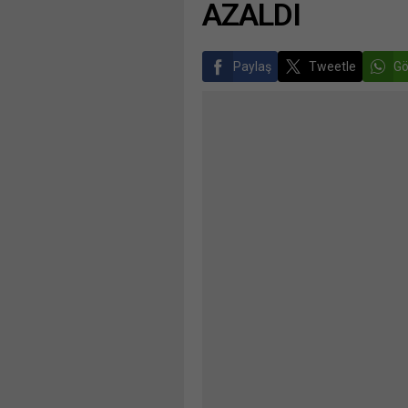
AZALDI
Paylaş
Tweetle
Gö