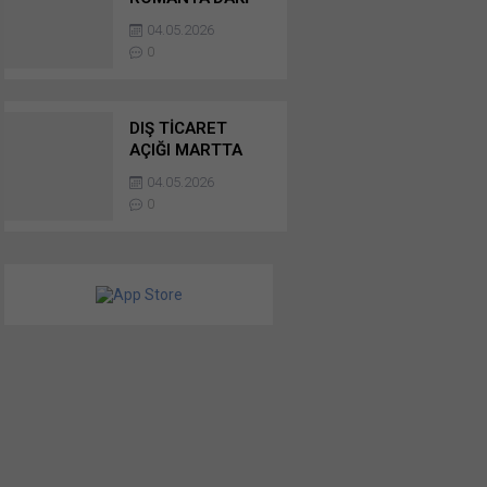
YATIRIMI İÇİN
04.05.2026
SATIN ALMA
0
SÖZLEŞMESİNİ
İMZALADI
DIŞ TİCARET
AÇIĞI MARTTA
YÜZDE 56 ARTTI
04.05.2026
0