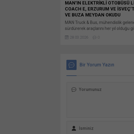
MAN’IN ELEKTRİKLİ OTOBÜSÜ L
COACH E, ERZURUM VE İSVEÇ’
VE BUZA MEYDAN OKUDU
MAN Truck & Bus, mühendislik gelen
sürdürerek araçlarını her yıl olduğu gib
da en zorlu koşullarda test etti. Gele
28.03.2026
0
test programı kapsamında; Bunu payl
paylaşmak için tıklayın (Yeni pencered
X Linkedln üzerinden paylaşmak için t
(Yeni pencerede açılır) LinkedIn Wha
paylaşmak için tıklayın (Yeni pencered
Bir Yorum Yazın
WhatsApp Facebook'ta paylaşmak için
(Yeni...