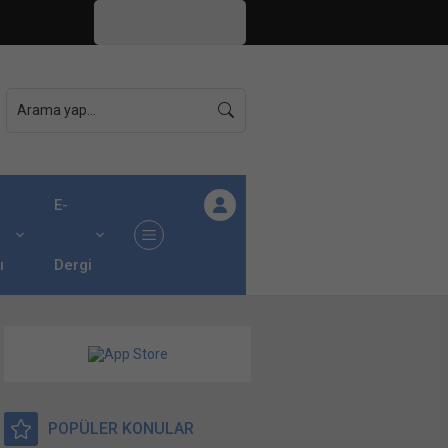
İstanbul,
31
°C
Açık
E-
ı
Dergi
POPÜLER KONULAR