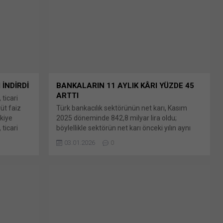
paylaşmak için tıklayın (Yeni pencerede açılır)
WhatsApp Facebook'ta paylaşmak için tıklayın
(Yeni...
İNDİRDİ
BANKALARIN 11 AYLIK KÂRI YÜZDE 45
ARTTI
ticari
üt faiz
Türk bankacılık sektörünün net karı, Kasım
rkiye
2025 döneminde 842,8 milyar lira oldu;
ticari
böylellikle sektörün net karı önceki yılın aynı
rüt Bunu
dönemine göre yüzde 45 yükselmiş oldu. Bunu
03.01.2026
0
Yeni
paylaş: X'te paylaşmak için tıklayın (Yeni
en
pencerede açılır) X Linkedln üzerinden
e açılır)
paylaşmak için tıklayın (Yeni pencerede açılır)
tıklayın
LinkedIn WhatsApp'ta paylaşmak için tıklayın
cebook'ta
(Yeni pencerede açılır) WhatsApp Facebook'ta
paylaşmak için tıklayın (Yeni...