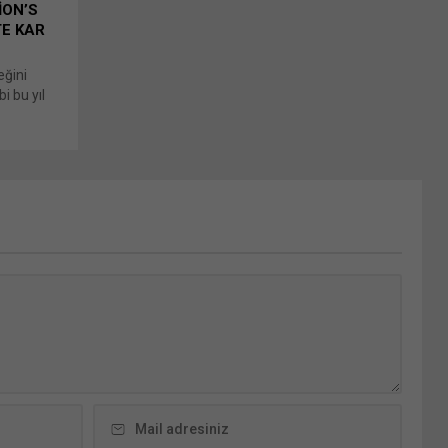
İON’S
TE KAR
eğini
i bu yıl
neksel kış
aş: X'te
e açılır)
ıklayın
tsApp'ta
e açılır)
 tıklayın