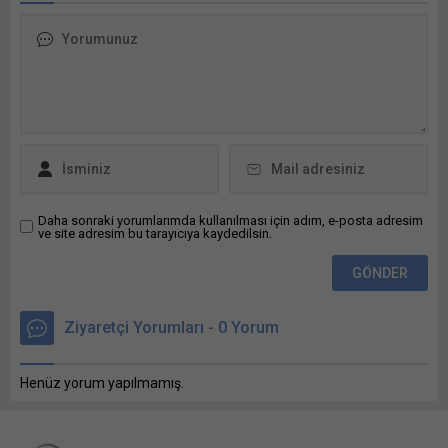
edildiğini bildirdi. Bakan
Ekonomik Beklentiler
Uraloğlu, konuya ilişkin yazılı
Raporu’nun ocak sayısını
açıklamasında, Türkiye’nin,
yayımladı. Raporda, küresel
yerli ve milli demir yolu
ekonominin devam eden
sanayisinde önemli bir eşiği
ticaret gerilimleri ve politika
daha geride bıraktığını
belirsizliğine rağmen
belirtti. Yaptıkları
beklenenden daha dirençli
yatırımlarla, demir yollarında
olduğunu kanıtladığı
yerli ve milli...
belirtildi. Küresel ekonomik
büyümenin gelecek...
Daha sonraki yorumlarımda kullanılması için adım, e-posta adresim
ve site adresim bu tarayıcıya kaydedilsin.
Ziyaretçi Yorumları - 0 Yorum
Henüz yorum yapılmamış.