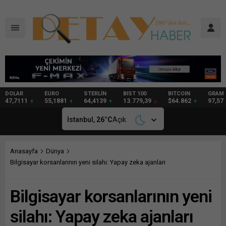
DOLAR
EURO
STERLİN
BIST 100
BITCOIN
GRAM
47,7111
55,1881
64,4139
13.779,39
$64.862
97,57
İstanbul,
26
°C
Açık
Anasayfa
Dünya
Bilgisayar korsanlarının yeni silahı: Yapay zeka ajanları
Bilgisayar korsanlarının yeni
silahı: Yapay zeka ajanları