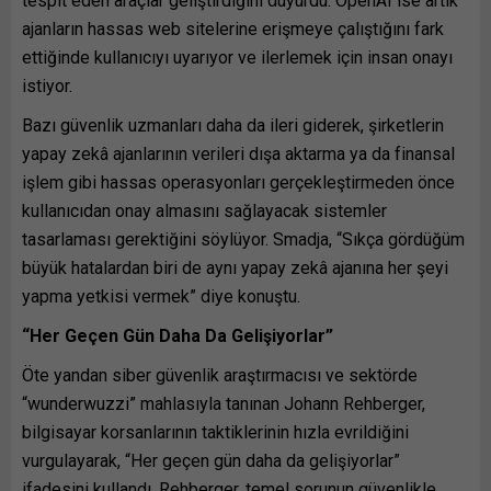
tespit eden araçlar geliştirdiğini duyurdu. OpenAI ise artık
ajanların hassas web sitelerine erişmeye çalıştığını fark
ettiğinde kullanıcıyı uyarıyor ve ilerlemek için insan onayı
istiyor.
Bazı güvenlik uzmanları daha da ileri giderek, şirketlerin
yapay zekâ ajanlarının verileri dışa aktarma ya da finansal
işlem gibi hassas operasyonları gerçekleştirmeden önce
kullanıcıdan onay almasını sağlayacak sistemler
tasarlaması gerektiğini söylüyor. Smadja, “Sıkça gördüğüm
büyük hatalardan biri de aynı yapay zekâ ajanına her şeyi
yapma yetkisi vermek” diye konuştu.
“Her Geçen Gün Daha Da Gelişiyorlar”
Öte yandan siber güvenlik araştırmacısı ve sektörde
“wunderwuzzi” mahlasıyla tanınan Johann Rehberger,
bilgisayar korsanlarının taktiklerinin hızla evrildiğini
vurgulayarak, “Her geçen gün daha da gelişiyorlar”
ifadesini kullandı. Rehberger, temel sorunun güvenlikle