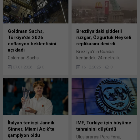
Goldman Sachs,
Brezilya’daki şiddetli
Türkiye’de 2026
rüzgar, Özgürlük Heykeli
enflasyon beklentisini
replikasını devirdi
açıkladı
Brezilya’nın Guaíba
Goldman Sachs
kentindeki 24 metrelik
ekonomistleri, Türkiye’de
Özgürlük Heykeli replikası,
07.01.2026
0
16.12.2025
0
manşet enflasyona ilişkin
şiddetli rüzgârın etkisiyle
beklentilerini koruduklarını
kaidesiyle birlikte devrilirken,
açıklarken, çekirdek
olayda can kaybı ya da
enflasyon için konuşmanın
yaralanma yaşanmadı.
erken olduğuna da işaret
Brezilya’nın Rio Grande do
edildi. Goldman
Sul eyaletine bağlı Guaíba
ekonomistleri Clemens
kentinde bulunan Özgürlük
Grafe ve Başak Edizgil’in
Heykeli replikası, şiddetli
kaleme aldığı raporda, “Tüm
rüzgâr nedeniyle devrildi.
İtalyan tenisçi Jannik
IMF, Türkiye için büyüme
çekirdek enflasyon
TASS’ın haberine göre, 24
Sinner, Miami Açık’ta
tahminini düşürdü
göstergelerimiz,
metre yüksekliğindeki
şampiyon oldu
Uluslararası Para Fonu,
temmuzdan beri ilk kez
heykel, kaidesiyle birlikte