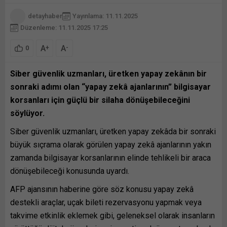
detayhaber
Yayınlama: 11.11.2025
Düzenleme: 11.11.2025 17:25
A
A
+
-
0
Siber güvenlik uzmanları, üretken yapay zekânın bir
sonraki adımı olan “yapay zekâ ajanlarının” bilgisayar
korsanları için güçlü bir silaha dönüşebileceğini
söylüyor.
Siber güvenlik uzmanları, üretken yapay zekâda bir sonraki
büyük sıçrama olarak görülen yapay zekâ ajanlarının yakın
zamanda bilgisayar korsanlarının elinde tehlikeli bir araca
dönüşebileceği konusunda uyardı.
AFP ajansının haberine göre söz konusu yapay zekâ
destekli araçlar, uçak bileti rezervasyonu yapmak veya
takvime etkinlik eklemek gibi, geleneksel olarak insanların