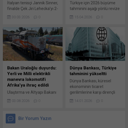
İtalyan tenisçi Jannik Sinner,
Türkiye için 2026 büyüme
aralık ayında kayda değer
toplam 35 metreye...
finalde Çek Jiri Lehecka’yı 2-
tahminini aşağı yönlü revize
şekilde zayıfladı” ifadelerini
0 yenerek Miami Açık’ta
ederken, yüksek seviyelerde
kullandı. Ekonomistler,
30.03.2026
0
15.04.2026
0
şampiyon oldu. Dünya
kalan enflasyonun kademeli
kasım ve aralık aylarındaki...
klasmanının 2 numarası 24
olarak gerileyeceğini
yaşındaki Sinner, finalde
öngördü. Uluslararası Para
karşılaştığı 21 numaralı
Fonu’nun (IMF) Nisan 2026
seribaşı Lehecka’yı 6-4’lük
Dünya Ekonomik Görünüm
setlerle mağlup etti. Sinner,
raporunda, Türkiye
aynı yıl içinde ABD’deki iki
ekonomisine ilişkin
Masters turnuvası Indian
değerlendirmelerde bulundu
Wells ve Miami Açık’ı
ve 2026 yılı büyüme
Bakan Uraloğlu duyurdu:
Dünya Bankası, Türkiye
kazanarak “sunshine
tahmininin aşağı yönlü
Yerli ve Milli elektrikli
tahminini yükseltti
double” yapan 8. oyuncu,...
revize edildiğini vurgulandı.
manevra lokomotifi
Dünya Bankası, küresel
Buna göre Türkiye için
Afrika’ya ihraç edildi
ekonominin ticaret
büyüme...
Ulaştırma ve Altyapı Bakanı
gerilimlerine karşı dirençli
Abdulkadir Uraloğlu,
olduğunu vurguladığı son
03.08.2026
0
14.01.2026
0
TÜRASAŞ tarafından
raporunda, Türkiye
üretilen Türkiye’nin ilk yerli
ekonomisine yönelik
ve milli dizel-elektrikli
büyüme tahminlerini yukarı
Bir Yorum Yazın
manevra lokomotifi “DE
yönlü revize etti.
10000″in Afrika’ya ihraç
Dünya Bankası, Küresel