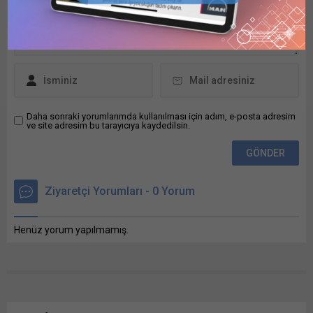
Seferleri Ajansından (CMSA)
BYD, 2025 yılında “Yılın En
yapılan açıklamada, dönüş
Hızlı Büyüyen Otomobil
görevi için çalışmaların, plana
Markası” unvanını
uygun olarak düzen içinde
kazandı. Marka, hibrit
sürdürüldüğü belirtildi. Dönüş
otomobil pazarında
seferinin ertelenmesinin
liderliğe yükselirken,...
ardından acil durum...
Daha sonraki yorumlarımda kullanılması için adım, e-posta adresim
ve site adresim bu tarayıcıya kaydedilsin.
Ziyaretçi Yorumları - 0 Yorum
Henüz yorum yapılmamış.