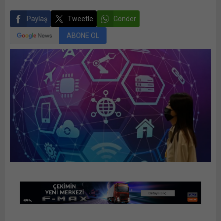
Paylaş
Tweetle
Gönder
ABONE OL