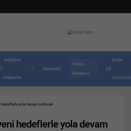
Sektörel
İhale
Firma
Abonelik
Rehberi
Haberler
Sonuçlar
 hedeflerle yola devam edilecek
eni hedeflerle yola devam