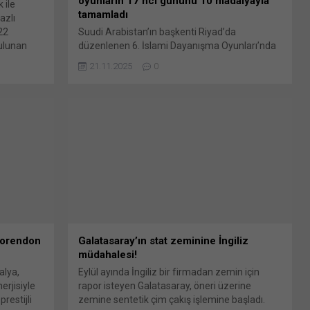
oyunların 17’nci gününü 10 madalyayla
 ile
tamamladı
azlı
22
Suudi Arabistan’ın başkenti Riyad’da
ulunan
düzenlenen 6. İslami Dayanışma Oyunları’nda
ollarımızı
Türkiye, günü 3 altın, 2 gümüş ve 5 bronz
21.11.2025
0
ydiği
madalyayla bitirdi. Oyunların 17’nci gününde
upası ve
milli sporcular, güreş, atletizm, eskrim ve ju
emeği
jitsu branşlarında mücadele etti. Türkiye,
tkıları
güreşte 1 bronz, atletizmde 2 altın, 1 gümüş
sine
ve 3 bronz, eskrimde de 1 altın,...
Corendon
Galatasaray’ın stat zeminine İngiliz
müdahalesi!
alya,
Eylül ayında İngiliz bir firmadan zemin için
rjisiyle
rapor isteyen Galatasaray, öneri üzerine
restijli
zemine sentetik çim çakış işlemine başladı.