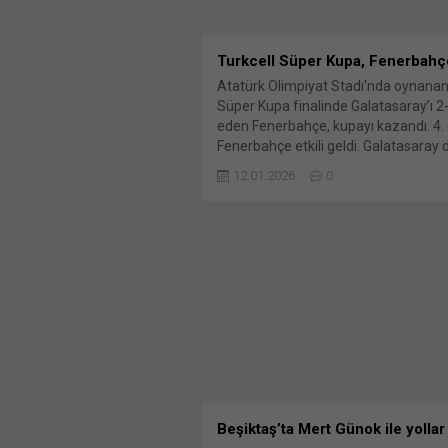
Turkcell Süper Kupa, Fenerbahç
Atatürk Olimpiyat Stadı’nda oynanan
Süper Kupa finalinde Galatasaray’ı 
eden Fenerbahçe, kupayı kazandı. 4.
Fenerbahçe etkili geldi. Galatasaray 
uzaklaştırmak istediği meşin yuvarla
12.01.2026
0
Duran’da kaldı. Bu futbolcunun ceza 
çaprazından sert şutunda, kaleci Gü
uzanarak topu kornere gönderdi. 6. 
Yunus Akgün’ün pasında sağdan ce
sahasına...
Beşiktaş’ta Mert Günok ile yollar 