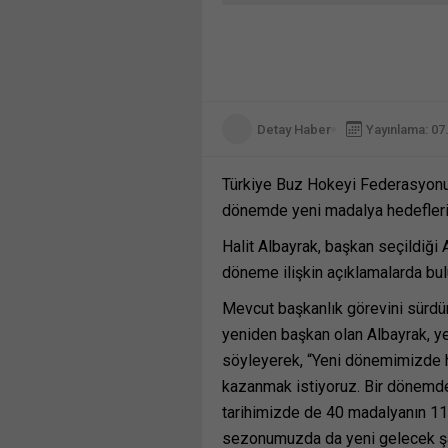
Detay Haber
Yayınlama: 07
Türkiye Buz Hokeyi Federasyonu 
dönemde yeni madalya hedeflerini
Halit Albayrak, başkan seçildiği
döneme ilişkin açıklamalarda bul
Mevcut başkanlık görevini sürdür
yeniden başkan olan Albayrak, y
söyleyerek, “Yeni dönemimizde h
kazanmak istiyoruz. Bir dönemde
tarihimizde de 40 madalyanın 11’i
sezonumuzda da yeni gelecek şa