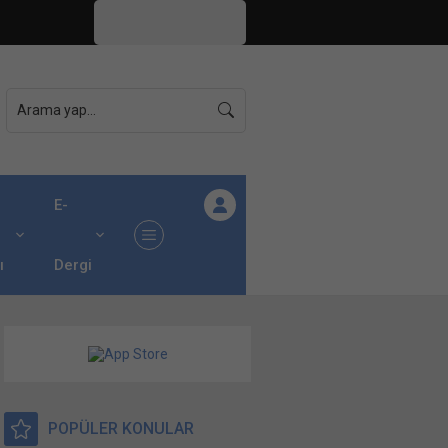
İstanbul,
26
°C
Açık
E-
ı
Dergi
POPÜLER KONULAR