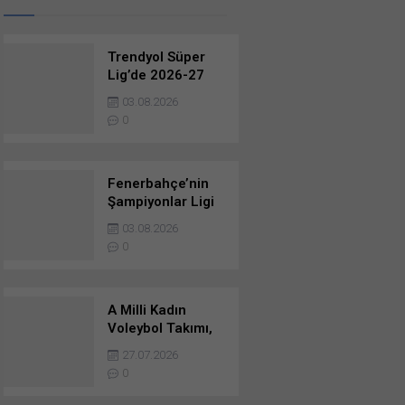
Trendyol Süper
Lig’de 2026-27
sezonuna Adnan
03.08.2026
Süvari ismi verildi
0
Fenerbahçe’nin
Şampiyonlar Ligi
Play-Off turunda
03.08.2026
rakibi belli oldu
0
A Milli Kadın
Voleybol Takımı,
Milletler Ligi’nde
27.07.2026
şampiyon oldu
0