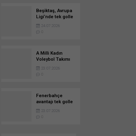
Beşiktaş, Avrupa
Ligi’nde tek golle
tur avantajını
24.07.2026
kaptı
0
A Milli Kadın
Voleybol Takımı
VNL yarı finalinde
23.07.2026
0
Fenerbahçe
avantajı tek golle
elde etti
23.07.2026
0