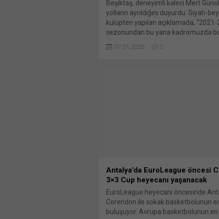
Beşiktaş, deneyimli kaleci Mert Günok
yolların ayrıldığını duyurdu. Siyah-bey
kulüpten yapılan açıklamada, “2021-
sezonundan bu yana kadromuzda b
profesyonel futbolcu Mert Günok’la y
07.01.2026
0
ayırmış bulunmaktayız. Formamızı gi
dönemde kazandığımız bir Türkiye K
bir Süper Kupa şampiyonluklarında 
bulunan Mert Günok’a kulübümüze ka
için teşekkür eder, kamuoyunun bilgi
saygılarımızla...
Antalya’da EuroLeague öncesi 
3×3 Cup heyecanı yaşanacak
EuroLeague heyecanı öncesinde Ant
Corendon ile sokak basketbolunun ene
buluşuyor. Avrupa basketbolunun en p