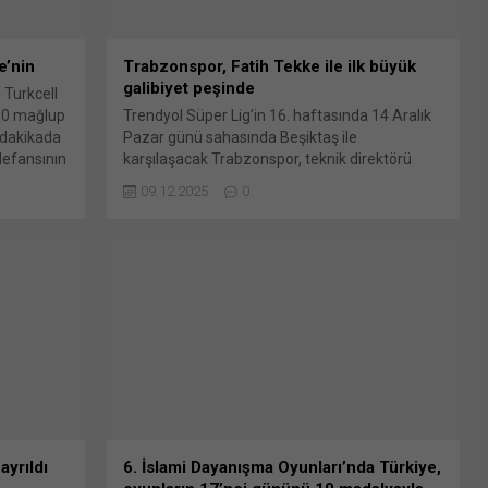
e’nin
Trabzonspor, Fatih Tekke ile ilk büyük
galibiyet peşinde
 Turkcell
2-0 mağlup
Trendyol Süper Lig’in 16. haftasında 14 Aralık
 dakikada
Pazar günü sahasında Beşiktaş ile
defansının
karşılaşacak Trabzonspor, teknik direktörü
k
Fatih Tekke yönetiminde ilk büyük galibiyetini
09.12.2025
0
sahası sol
almanın mücadelesini verecek. Ligde geride
nay
kalan 15 haftada topladığı 34 puanla lider
dakikada
Galatasaray’ın 2 puan gerisinde ikinci sırada
za
yer alan bordo-mavililer, büyük takım
karşısında galibiyet özlemini sonlandırarak
zirve...
ayrıldı
6. İslami Dayanışma Oyunları’nda Türkiye,