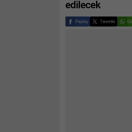
edilecek
Paylaş
Tweetle
Gö