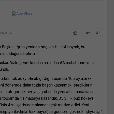
A
A
+
-
.05.2026
Başkanlığı’na yeniden seçilen Halit Albayrak, bu
n olduğunu belirtti.
 Ankara’daki genel kurulun ardından AA muhabirine yeni
undu.
ürken tek aday olarak girdiği seçimde 105 oy alarak
eni dönemde daha fazla başarı kazanmak istediklerini
er kategoride, her yaş grubunda yeni altın madalyalar
 toplamda 11 madalya kazandık. 35 yıllık buz hokeyi
nin 4 yıl içerisinde alınması çok motive edici. Yeni
mpiyonluklarla Türk bayrağını göndere çekmek istiyoruz.”