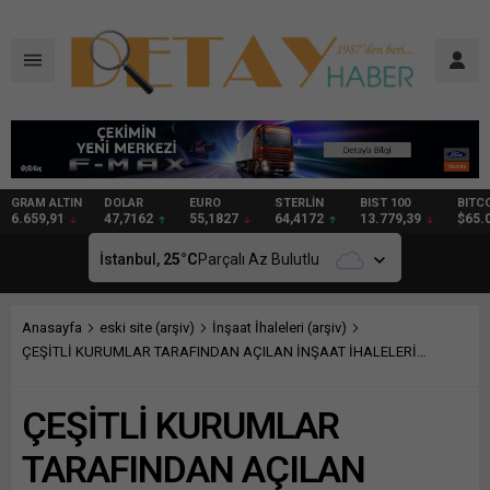
DOLAR
EURO
STERLİN
BIST 100
BITCOIN
GRAM
47,7162
55,1827
64,4172
13.779,39
$65.040
97,98
İstanbul,
25
°C
Parçalı Az Bulutlu
Anasayfa
eski site (arşiv)
İnşaat İhaleleri (arşiv)
ÇEŞİTLİ KURUMLAR TARAFINDAN AÇILAN İNŞAAT İHALELERİ…
ÇEŞİTLİ KURUMLAR
TARAFINDAN AÇILAN