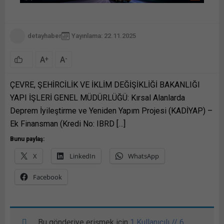
detayhaber
Yayınlama: 22.11.2025
A
A
+
-
ÇEVRE, ŞEHİRCİLİK VE İKLİM DEĞİŞİKLİĞİ BAKANLIĞI
YAPI İŞLERİ GENEL MÜDÜRLÜĞÜ: Kırsal Alanlarda
Deprem İyileştirme ve Yeniden Yapım Projesi (KADİYAP) –
Ek Finansman (Kredi No: IBRD […]
Bunu paylaş:
X
LinkedIn
WhatsApp
Facebook
Bu gönderiye erişmek için
1 Kullanıcılı // 6