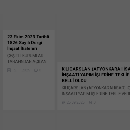
WhatsApp'ta paylaşmak için tıklayın 
açılır) WhatsApp Facebook'ta paylaşma
(Yeni...
23 Ekim 2023 Tarihli
1826 Sayılı Dergi
İnşaat İhaleleri
ÇEŞİTLİ KURUMLAR
TARAFINDAN AÇILAN
İNŞAAT İHALELERİ
KILIÇARSLAN (AFYONKARAHİSA
12.11.2025
0
ADALET BAKANLIĞI:
İNŞAATI YAPIM İŞLERİNE TEKLİ
Erzurum Hınıs Adalet
BELLİ OLDU
Binası Yapım İşi İhale
KILIÇARSLAN (AFYONKARAHİSAR) 
şekli : E-teklif
İNŞAATI YAPIM İŞLERİNE TEKLİF VER
İhale kayıt no :
OLDU İLLER BANKASI ANONİM ŞİRKET 
2023/1071536 İhale
25.09.2025
0
Kılıçarslan (AFYONKARAHİSAR) İçmes
tarihi Bunu
Yapım İşi İhale kayıt no : Bunu payl
paylaş: X'te paylaşmak
paylaşmak için tıklayın (Yeni pencered
için tıklayın (Yeni
Linkedln üzerinden paylaşmak için tık
pencerede açılır) X
pencerede açılır) LinkedIn WhatsApp'