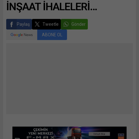
İNŞAAT İHALELERİ…
Paylaş
Tweetle
Gönder
ABONE OL