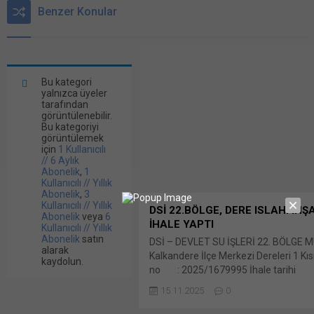
Benzer Konular
Bu kategori
yalnızca üyeler
tarafından
görüntülenebilir.
Bu kategoriyi
görüntülemek
için
1 Kullanıcılı
// 6 Aylık
Abonelik
,
1
Kullanıcılı // Yıllık
Abonelik
,
3
Kullanıcılı // Yıllık
DSİ 22.BÖLGE, DERE ISLAHI İNŞA
Abonelik
veya
6
İHALE YAPTI
Kullanıcılı // Yıllık
Abonelik
satın
DSİ – DEVLET SU İŞLERİ 22. BÖLGE 
alarak
Kalkandere İlçe Merkezi Dereleri 1 Kıs
kaydolun.
no : 2025/1679995 İhale tarihi 
10:00 Yaklaşık Bunu paylaş: X'te payla
15.11.2025
0
(Yeni pencerede açılır) X Linkedln üz
paylaşmak için tıklayın (Yeni pencered