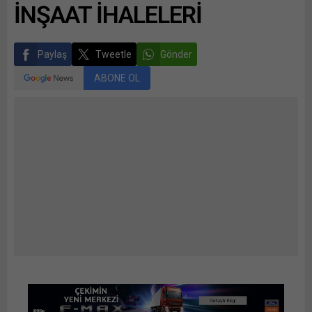
İNŞAAT İHALELERİ
Paylaş
Tweetle
Gönder
ABONE OL