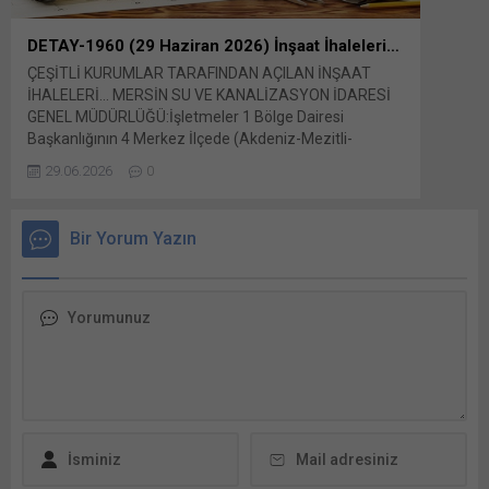
pencer
Linke
DETAY-1960 (29 Haziran 2026) İnşaat İhaleleri…
Whats
ÇEŞİTLİ KURUMLAR TARAFINDAN AÇILAN İNŞAAT
payla
İHALELERİ… MERSİN SU VE KANALİZASYON İDARESİ
tıklay
GENEL MÜDÜRLÜĞÜ:İşletmeler 1 Bölge Dairesi
pencer
Başkanlığının 4 Merkez İlçede (Akdeniz-Mezitli-
What
Toroslar-Yenişehir) Altyapı İmalatının Yapılması İşi
29.06.2026
0
Faceb
Bunu paylaş: X'te paylaşmak için tıklayın (Yeni
payla
pencerede açılır) X Linkedln üzerinden paylaşmak için
tıklayı
tıklayın (Yeni pencerede açılır) LinkedIn WhatsApp'ta
Bir Yorum Yazın
paylaşmak için tıklayın (Yeni pencerede açılır)
WhatsApp Facebook'ta paylaşmak için tıklayın (Yeni...