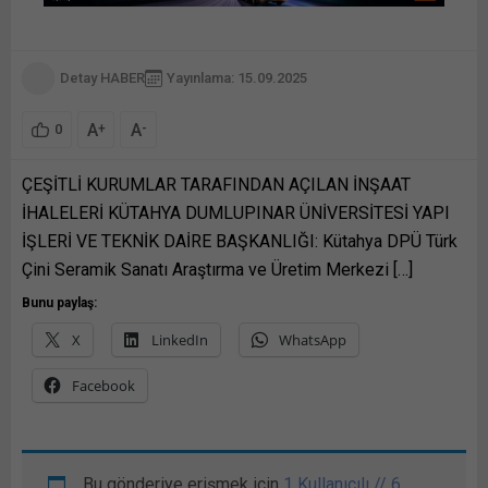
Detay HABER
Yayınlama: 15.09.2025
A
A
+
-
0
ÇEŞİTLİ KURUMLAR TARAFINDAN AÇILAN İNŞAAT
İHALELERİ KÜTAHYA DUMLUPINAR ÜNİVERSİTESİ YAPI
İŞLERİ VE TEKNİK DAİRE BAŞKANLIĞI: Kütahya DPÜ Türk
Çini Seramik Sanatı Araştırma ve Üretim Merkezi […]
Bunu paylaş:
X
LinkedIn
WhatsApp
Facebook
Bu gönderiye erişmek için
1 Kullanıcılı // 6