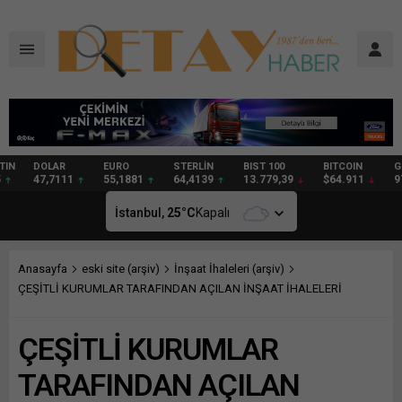
DOLAR
EURO
STERLİN
BIST 100
BITCOIN
GRAM
47,7111
55,1881
64,4139
13.779,39
$64.911
97,57
İstanbul,
25
°C
Kapalı
Anasayfa
eski site (arşiv)
İnşaat İhaleleri (arşiv)
ÇEŞİTLİ KURUMLAR TARAFINDAN AÇILAN İNŞAAT İHALELERİ
ÇEŞİTLİ KURUMLAR
TARAFINDAN AÇILAN