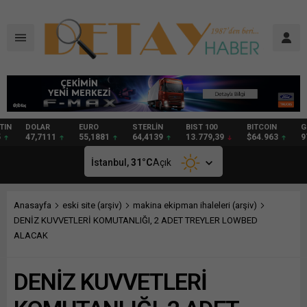
DOLAR
EURO
STERLİN
BIST 100
BITCOIN
GRAM
47,7111
55,1881
64,4139
13.779,39
$64.963
97,57
İstanbul,
31
°C
Açık
Anasayfa
eski site (arşiv)
makina ekipman ihaleleri (arşiv)
DENİZ KUVVETLERİ KOMUTANLIĞI, 2 ADET TREYLER LOWBED
ALACAK
DENİZ KUVVETLERİ