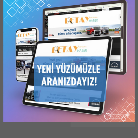
Benzer Konular
Bu kategori yalnızca
üyeler tarafından
görüntülenebilir. Bu
kategoriyi
görüntülemek için
1
Kullanıcılı // 6 Aylık
ADANA BB, 43 ADET
Abonelik
,
1 Kullanıcılı
İTFAİYE ARACI ALIMI
// Yıllık Abonelik
,
3
Kullanıcılı // Yıllık
İÇİN İHALE AÇTI
Abonelik
veya
6
Adana Büyükşehir Belediye
Kullanıcılı // Yıllık
Başkanlığı – Satın Alma
Abonelik
satın alarak
kaydolun.
Dairesi Başkanlığı
04.05.2026
0
tarafından ihtiyaç duyulan
2026/226080 İKN numaralı
dosya konusu 43 Adet
İtfaiye Aracı Alımı, 4734