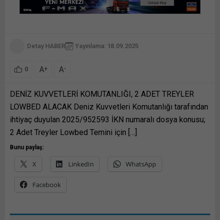
Detay HABER
Yayınlama: 18.09.2025
A
A
+
-
0
DENİZ KUVVETLERİ KOMUTANLIĞI, 2 ADET TREYLER
LOWBED ALACAK Deniz Kuvvetleri Komutanlığı tarafından
ihtiyaç duyulan 2025/952593 İKN numaralı dosya konusu;
2 Adet Treyler Lowbed Temini için […]
Bunu paylaş:
X
LinkedIn
WhatsApp
Facebook