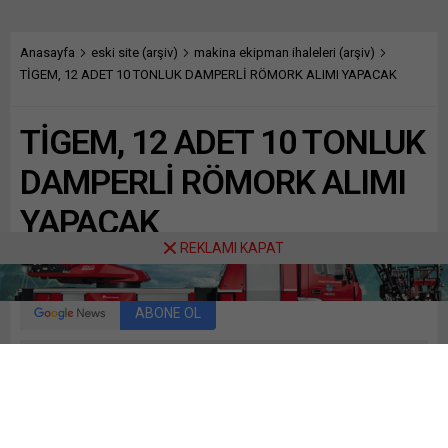
Anasayfa
eski site (arşiv)
makina ekipman ihaleleri (arşiv)
TİGEM, 12 ADET 10 TONLUK DAMPERLİ RÖMORK ALIMI YAPACAK
TİGEM, 12 ADET 10 TONLUK
DAMPERLİ RÖMORK ALIMI
YAPACAK
REKLAMI KAPAT
Paylaş
Tweetle
Gönder
ABONE OL