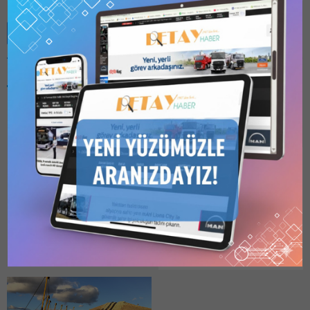
Benzer Konular
Bu kategori yalnızca
üyeler tarafından
görüntülenebilir. Bu
kategoriyi
görüntülemek için
1
Kullanıcılı // 6 Aylık
OGM, DB KREDİLİ 18
Abonelik
,
1 Kullanıcılı
ADET GREYDER İÇİN
// Yıllık Abonelik
,
3
Kullanıcılı // Yıllık
HİDROMEK İLE
Abonelik
veya
6
SÖZLEŞME İMZALADI
Kullanıcılı // Yıllık
Orman Genel Müdürlüğü
Abonelik
satın alarak
kaydolun.
(OGM) İnşaat ve İkmal
22.11.2025
0
Dairesi Başkanlığı’nca 25
Eylül 2025 tarihinde ihalesi
gerçekleştirilen
2025/1266584 İKN numaralı
(KİK Kapsam Dışı) Türkiye