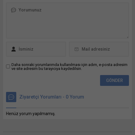
pencerede açılır) X Linkedln
üzerinden paylaşmak için
tıklayın (Yeni pencerede
açılır) LinkedIn WhatsApp'ta
paylaşmak için tıklayın (Yeni
pencerede açılır) WhatsApp
Facebook'ta paylaşmak için
tıklayın (Yeni...
Daha sonraki yorumlarımda kullanılması için adım, e-posta adresim
ve site adresim bu tarayıcıya kaydedilsin.
Ziyaretçi Yorumları - 0 Yorum
Henüz yorum yapılmamış.