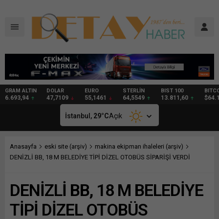
DOLAR
EURO
STERLİN
BIST 100
BITCOIN
GRAM
47,7109
55,1461
64,5549
13.811,60
$64.116
99,92
İstanbul,
29
°C
Açık
Anasayfa
eski site (arşiv)
makina ekipman ihaleleri (arşiv)
DENİZLİ BB, 18 M BELEDİYE TİPİ DİZEL OTOBÜS SİPARİŞİ VERDİ
DENİZLİ BB, 18 M BELEDİYE
TİPİ DİZEL OTOBÜS