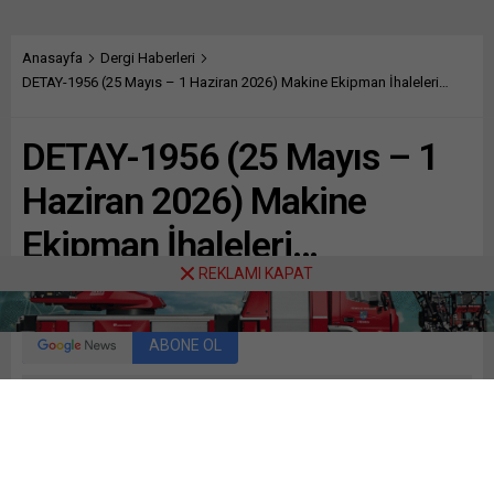
Anasayfa
Dergi Haberleri
DETAY-1956 (25 Mayıs – 1 Haziran 2026) Makine Ekipman İhaleleri…
DETAY-1956 (25 Mayıs – 1
Haziran 2026) Makine
Ekipman İhaleleri…
REKLAMI KAPAT
Paylaş
Tweetle
Gönder
ABONE OL