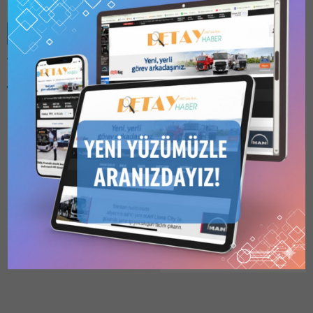
Benzer Konular
Bu kategori yalnızca
üyeler tarafından
görüntülenebilir. Bu
kategoriyi
görüntülemek için
1
Kullanıcılı // 6 Aylık
KARAYOLLARI
Abonelik
,
1 Kullanıcılı
10.BÖLGE YAĞLIDERE –
// Yıllık Abonelik
,
3
Kullanıcılı // Yıllık
(ŞEBİNKARAHİSAR –
Abonelik
veya
6
ALUCRA) YOL YAPIM
Kullanıcılı // Yıllık
İHALESİNDE
Abonelik
satın alarak
DEĞERLENDİRME DEVAM
kaydolun.
28.03.2026
0
EDİYOR
KARAYOLLARI 10. BÖLGE
MÜDÜRLÜĞÜ: Yağlıdere –
(Şebinkarahisar – Alucra) –
16bl Hd İl Yolu Km: 0+000 –