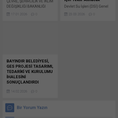
ÇEVRE, ŞEHİRCİLİK VE İKLİM
tıklayın (Yeni pencerede
pencerede açılır) WhatsApp
DEĞİŞİKLİĞİ BAKANLIĞI
Devlet Su İşleri (DSİ) Genel
açılır) WhatsApp
Facebook'ta paylaşmak için
YAPI İŞLERİ GENEL
Müdürlüğü Barajlar ve HES
Facebook'ta paylaşmak için
tıklayın (Yeni...
17.01.2026
0
23.03.2026
0
MÜDÜRLÜĞÜNDEN: Kırsal
Dairesi Başkanlığı’nca 18
tıklayın (Yeni...
Alanlarda Deprem
Aralık 2025 tarihinde
İyileştirme ve Yeniden
firmalardan ön yeterlik
Yapım Projesi kapsamında
başvuruları alınan
Hatay İli Yayladağı ve Defne
2025/2064226 İKN numaralı
İlçeleri Bunu paylaş: X'te
dosya konusu Bunu paylaş:
paylaşmak için tıklayın (Yeni
X'te paylaşmak için tıklayın
pencerede açılır) X Linkedln
(Yeni pencerede açılır) X
üzerinden paylaşmak için
Linkedln üzerinden
BAYINDIR BELEDİYESİ,
tıklayın (Yeni pencerede
paylaşmak için tıklayın (Yeni
GES PROJESİ TASARIMI,
açılır) LinkedIn WhatsApp'ta
pencerede açılır) LinkedIn
TEDARİKİ VE KURULUMU
paylaşmak için tıklayın (Yeni
WhatsApp'ta paylaşmak için
İHALESİNİ
pencerede açılır) WhatsApp
tıklayın (Yeni pencerede
SONUÇLANDIRDI
Facebook'ta paylaşmak için
açılır) WhatsApp
İzmir-Bayındır Belediyesi
tıklayın (Yeni...
Facebook'ta paylaşmak için
14.02.2026
0
Fen İşleri Müdürlüğü
tıklayın (Yeni...
tarafından 8 Eylül 2025
tarihinde ihalesi
Bir Yorum Yazın
gerçekleştirilen
2025/1131732 İKN numaralı