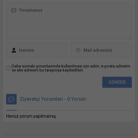
dosya konusu Bayındır
(İzmir) Güneş Enerjisi
Santrali (GES) Projesi
Tasarımı, Bunu paylaş: X'te
paylaşmak için tıklayın (Yeni
pencerede açılır) X Linkedln
üzerinden paylaşmak için
tıklayın (Yeni pencerede
açılır) LinkedIn WhatsApp'ta
paylaşmak için tıklayın (Yeni
pencerede açılır) WhatsApp
Daha sonraki yorumlarımda kullanılması için adım, e-posta adresim
ve site adresim bu tarayıcıya kaydedilsin.
Facebook'ta paylaşmak için
tıklayın (Yeni...
Ziyaretçi Yorumları - 0 Yorum
Henüz yorum yapılmamış.