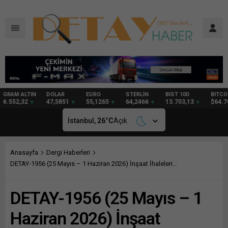
DOLAR
EURO
STERLİN
BIST 100
BITCOIN
GRAM
47,5851
55,1265
64,2466
13.703,13
$64.705
95,36
İstanbul,
26
°C
Açık
Anasayfa
Dergi Haberleri
DETAY-1956 (25 Mayıs – 1 Haziran 2026) İnşaat İhaleleri…
DETAY-1956 (25 Mayıs – 1
Haziran 2026) İnşaat