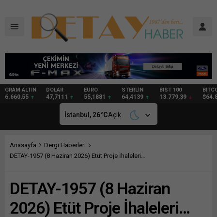
DOLAR
EURO
STERLİN
BIST 100
BITCOIN
GRAM
47,7111
55,1881
64,4139
13.779,39
$64.809
97,57
İstanbul,
26
°C
Açık
Anasayfa
Dergi Haberleri
DETAY-1957 (8 Haziran 2026) Etüt Proje İhaleleri…
DETAY-1957 (8 Haziran
2026) Etüt Proje İhaleleri…