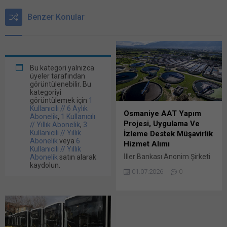
Benzer Konular
Bu kategori yalnızca
üyeler tarafından
görüntülenebilir. Bu
kategoriyi
görüntülemek için
1
Kullanıcılı // 6 Aylık
Osmaniye AAT Yapım
Abonelik
,
1 Kullanıcılı
Projesi, Uygulama Ve
// Yıllık Abonelik
,
3
Kullanıcılı // Yıllık
İzleme Destek Müşavirlik
Abonelik
veya
6
Hizmet Alımı
Kullanıcılı // Yıllık
İller Bankası Anonim Şirketi
Abonelik
satın alarak
kaydolun.
Genel Müdürlüğü Yatırım
01.07.2026
0
Koordinasyon Dairesi
Başkanlığı’nca yapılan
duyuruya göre
2026/1209220 İKN numaralı
dosya konusu Osmaniye