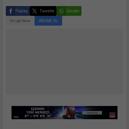
Paylaş
Tweetle
Gönder
ABONE OL