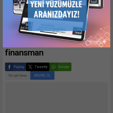
Anasayfa
Dünya
Avrupa Yatırım Bankası’ndan Türkiye’ye 100 milyon Euro finansman
Avrupa Yatırım Bankası’ndan
Türkiye’ye 100 milyon Euro
finansman
Paylaş
Tweetle
Gönder
ABONE OL