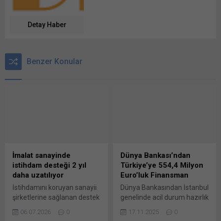
Detay Haber
Benzer Konular
İmalat sanayinde
Dünya Bankası’ndan
istihdam desteği 2 yıl
Türkiye’ye 554,4 Milyon
daha uzatılıyor
Euro’luk Finansman
İstihdamını koruyan sanayii
Dünya Bankasından İstanbul
şirketlerine sağlanan destek
genelinde acil durum hazırlık
iki yıl daha uzatılıyor.
ve müdahale kapasitesinin
06.07.2026
0
17.11.2025
0
Meclis’e sunulan torba
güçlendirilmesi, afetlere