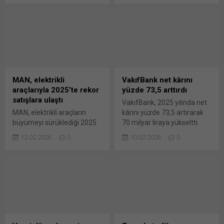
teklifle, bu yıl çalışan başına
dayanıklı ve enerji verimli
3.500 TL olarak ödenen
kamu binalarının inşa
desteğin, kademeli artışla
edilmesi amacıyla 554,4
2027 ve 2028’de
milyon Euro’luk finansman
sürdürülmesi ve imalat
temin edildi. Bakan Şimşek,
sanayiine yönelik teşvikler
“İstanbul’un depreme
ile destekler için üç yılda
hazırlık süreci, afet yönetimi
toplam 188 milyar liralık
kapasitesi ve kentsel
MAN, elektrikli
VakıfBank net kârını
kaynak ayrılması
dirençliliğin artırılmasına
araçlarıyla 2025’te rekor
yüzde 73,5 arttırdı
öngörülüyor. İmalat
yönelik kamu yatırımlarına
satışlara ulaştı
VakıfBank, 2025 yılında net
sanayine 2026 yılında...
desteğimiz güçlü şekilde
MAN, elektrikli araçların
kârını yüzde 73,5 artırarak
devam edecektir” dedi.
büyümeyi sürüklediği 2025
70 milyar liraya yükseltti.
Hazine...
yılında tüm yeni araç
VakıfBank, 2025 yılında 70
12.02.2026
0
10.02.2026
0
segmentlerinde satışlarını
milyar lira net kar elde etti.
yaklaşık %6 artırarak
Bankadan yapılan
101.600 adede ulaştırdı. Yıl
açıklamaya göre, VakıfBank,
ortasında seri üretimine
2025 yılı dördüncü çeyrek
başlanan elektrikli
finansal sonuçlarını paylaştı.
kamyonlardan 620 adedin
Aktif büyüklüğünü bir önceki
üzerinde teslimat
yılın aynı dönemine göre
gerçekleştiren marka,
yüzde 34 artırarak 5,4 trilyon
elektrikli şehir içi otobüs
liraya yükselten