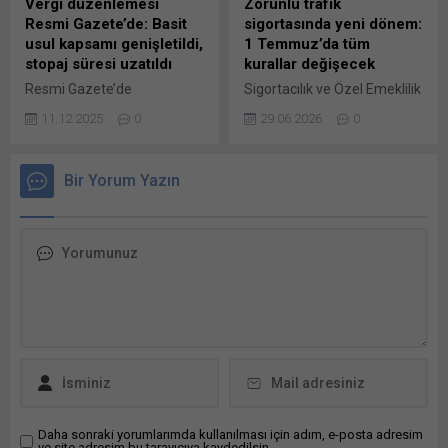
Vergi düzenlemesi
Zorunlu trafik
satışlarını da %118 artışla
VakıfBank’ın...
Resmi Gazete’de: Basit
sigortasında yeni dönem:
1.300 adede çıkardı. Hafif
usul kapsamı genişletildi,
1 Temmuz’da tüm
ticari araç segmentinde ise
stopaj süresi uzatıldı
kurallar değişecek
31.300 adetlik satışla...
Resmi Gazete’de
Sigortacılık ve Özel Emeklilik
yayımlanan kararla ile basit
Düzenleme ve Denetleme
11.12.2025
0
29.06.2026
0
usulde vergilendirme
Kurumunun (SEDDK)
kapsamına belde ve köyler
“Karayolları Motorlu Araçlar
dahil edilerek uygulama
Zorunlu Mali Sorumluluk
Bir Yorum Yazın
genişletilirken, Gelir Vergisi
Sigortası Genel Şartlarında
Kanunu’nun geçici 67.
Değişiklik Yapılmasına Dair
maddesindeki stopaj süresi
Genel Şartlar” başlıklı tebliği,
31 Aralık 2030’a kadar
Resmi Gazete’de
uzatıldı. Resmi Gazete’de,
yayımlandı. SEDDK
gelir vergisi uygulamalarını
tarafından hazırlanan ve
ilgilendiren iki ayrı
trafik sigortası genel
Cumhurbaşkanı Kararı
şartlarında köklü
yayımlandı. Karar Sayıları
değişiklikler öngören yeni
10679 ve 10680 olan
düzenleme 1 Temmuz 2026
düzenlemelerle, basit
tarihi itibarıyla yürürlüğe
usulde vergilendirme...
giriyor. Sigortacılık ve...
Daha sonraki yorumlarımda kullanılması için adım, e-posta adresim
ve site adresim bu tarayıcıya kaydedilsin.