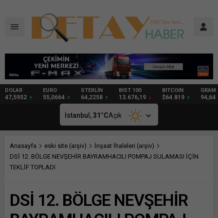
DOLAR
EURO
STERLİN
BIST 100
BITCOIN
GRAM
47,5952
55,0664
64,2258
13.676,19
$64.819
94,64
İstanbul,
31
°C
Açık
Anasayfa
eski site (arşiv)
İnşaat İhaleleri (arşiv)
DSİ 12. BÖLGE NEVŞEHİR BAYRAMHACILI POMPAJ SULAMASI İÇİN
TEKLİF TOPLADI
DSİ 12. BÖLGE NEVŞEHİR