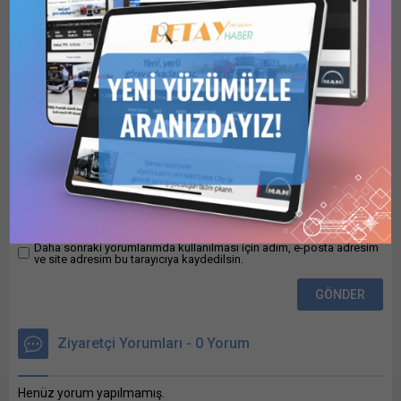
No : 2025/2019551 İhale
Bir Yorum Yazın
tarihi : 18.12.2025
10:00 Yaklaşık maliyet :
Bunu paylaş: X'te
paylaşmak için tıklayın (Yeni
pencerede açılır) X Linkedln
üzerinden paylaşmak için
tıklayın (Yeni pencerede
açılır) LinkedIn WhatsApp'ta
paylaşmak için tıklayın (Yeni
pencerede açılır) WhatsApp
Facebook'ta paylaşmak için
tıklayın (Yeni...
Daha sonraki yorumlarımda kullanılması için adım, e-posta adresim
ve site adresim bu tarayıcıya kaydedilsin.
Ziyaretçi Yorumları - 0 Yorum
Henüz yorum yapılmamış.