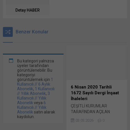
Detay HABER
Benzer Konular
Bu kategori yalnızca
üyeler tarafından
görüntülenebilir. Bu
kategoriyi
görüntülemek için
1
Kullanıcılı // 6 Aylık
6 Nisan 2020 Tarihli
Abonelik
,
1 Kullanıcılı
1672 Sayılı Dergi İnşaat
// Yıllık Abonelik
,
3
Kullanıcılı // Yıllık
İhaleleri
Abonelik
veya
6
ÇEŞİTLİ KURUMLAR
Kullanıcılı // Yıllık
TARAFINDAN AÇILAN
Abonelik
satın alarak
kaydolun.
İNŞAAT İHALELERİ… ADANA
03.03.2026
0
ASKİ GENEL MÜDÜRLÜĞÜ.
Adana Büyükşehir