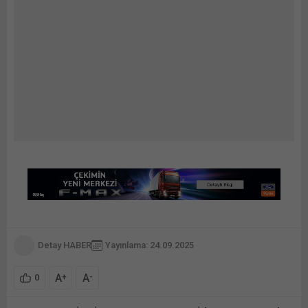
Detay HABER
Yayınlama: 24.09.2025
A
A
+
-
0