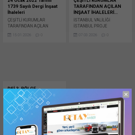
24 Ocak 2022 Tarihli
ÇEŞİTLİ KURUMLAR
WhatsApp'ta paylaşmak için
tıklayın (Yeni pencerede
1739 Sayılı Dergi İnşaat
TARAFINDAN AÇILAN
tıklayın (Yeni pencerede
açılır) LinkedIn WhatsApp'ta
İhaleleri
İNŞAAT İHALELERİ…
açılır) WhatsApp
paylaşmak için tıklayın (Yeni
ÇEŞİTLİ KURUMLAR
İSTANBUL VALİLİĞİ
Facebook'ta paylaşmak için
pencerede açılır) WhatsApp
TARAFINDAN AÇILAN
İSTANBUL PROJE
tıklayın (Yeni...
Facebook'ta paylaşmak için
İNŞAAT İHALELERİ… DSİ
KOORDİNASYON BİRİMİ
tıklayın (Yeni...
15.01.2026
0
07.03.2026
0
3.BÖLGE MÜDÜRLÜĞÜ
(İPKB) “YENİDEN YAPIM
(SAKARYA); Sakarya
OKUL İNŞAATI SÖZLEŞME
Pamukova Sulaması
PAKETİ” (WB-W2A.2)
Onarımı yapım işi İhale
İstanbul İlinde 2 adet okulun
şekli : E-teklif İhale
yeniden yapım işi anahtar
kayıt no : 2021/893394
teslimi götürü Bunu paylaş:
Bunu paylaş: X'te
X'te paylaşmak için tıklayın
paylaşmak için tıklayın (Yeni
(Yeni pencerede açılır) X
pencerede açılır) X Linkedln
Linkedln üzerinden
DSİ 3. BÖLGE,
üzerinden paylaşmak için
paylaşmak için tıklayın (Yeni
SAKARYA-BEŞEVLER
tıklayın (Yeni pencerede
pencerede açılır) LinkedIn
BARAJI SULAMASI
açılır) LinkedIn WhatsApp'ta
WhatsApp'ta paylaşmak için
İKMALİ İHALESİ
paylaşmak için tıklayın (Yeni
tıklayın (Yeni pencerede
DSİ – DEVLET SU İŞLERİ 3.
pencerede açılır) WhatsApp
açılır) WhatsApp
BÖLGE MÜDÜRLÜĞÜ:
Facebook'ta paylaşmak için
Facebook'ta paylaşmak için
20.12.2025
0
Sakarya-Beşevler Barajı
tıklayın (Yeni...
tıklayın (Yeni...
Sulaması İkmali İhale Kayıt