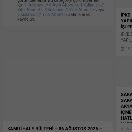
görüntülenebilir. Bu kategoriyi görüntülemek
için
1 Kullanıcılı // 6 Aylık Abonelik
,
1 Kullanıcılı //
Yıllık Abonelik
,
3 Kullanıcılı // Yıllık Abonelik
veya
6 Kullanıcılı // Yıllık Abonelik
satın alarak
İPKB
kaydolun.
YAPI
İŞLE
İPKB 
YAPIL
İŞLER
15.
İSTAN
İSTA
KOOR
BİRİMİ
Yapıl
Yapım
Sözle
(AF2-
SAKA
YAPIM
SAKA
tari
AKYA
19.08
İÇME
paylaş
HATL
payla
YAPIM
03.
KAMU İHALE BÜLTENİ – 06 AĞUSTOS 2026 –
tıklay
Sakar