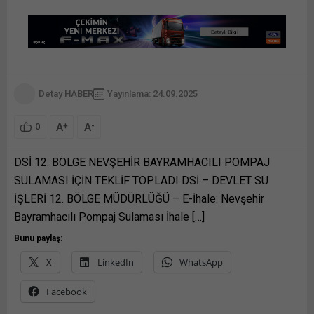
Detay HABER
Yayınlama: 24.09.2025
A
A
+
-
0
DSİ 12. BÖLGE NEVŞEHİR BAYRAMHACILI POMPAJ
SULAMASI İÇİN TEKLİF TOPLADI DSİ – DEVLET SU
İŞLERİ 12. BÖLGE MÜDÜRLÜĞÜ – E-İhale: Nevşehir
Bayramhacılı Pompaj Sulaması İhale […]
Bunu paylaş:
X
LinkedIn
WhatsApp
Facebook