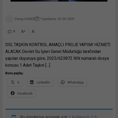
Detay HABER
Yayınlama: 23.09.2025
A
A
+
-
0
DSİ, TAŞKIN KONTROL AMAÇLI PROJE YAPIMI HİZMETİ
ALACAK Devlet Su İşleri Genel Müdürlüğü tarafından
yapılan duyuruya göre, 2025/623872 İKN numaralı dosya
konusu 1 Adet Taşkın […]
Bunu paylaş:
X
LinkedIn
WhatsApp
Facebook
Bu gönderiye erişmek için
1 Kullanıcılı // 6