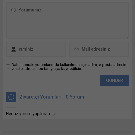
Karayolları 5. Bölge (Mersin)
Müdürlüğü Sınırları Dahilinde
Bunu paylaş: X'te
paylaşmak için tıklayın (Yeni
pencerede açılır) X Linkedln
üzerinden paylaşmak için
tıklayın (Yeni pencerede
açılır) LinkedIn WhatsApp'ta
paylaşmak için tıklayın (Yeni
pencerede açılır) WhatsApp
Facebook'ta paylaşmak için
Daha sonraki yorumlarımda kullanılması için adım, e-posta adresim
ve site adresim bu tarayıcıya kaydedilsin.
tıklayın (Yeni...
Ziyaretçi Yorumları - 0 Yorum
Henüz yorum yapılmamış.