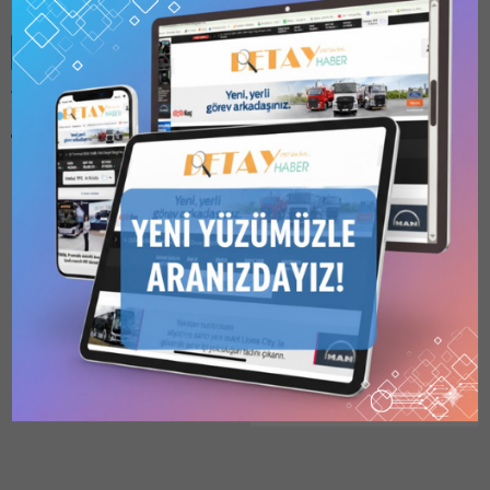
Benzer Konular
Bu kategori yalnızca
üyeler tarafından
görüntülenebilir. Bu
kategoriyi
görüntülemek için
1
Kullanıcılı // 6 Aylık
25 Nisan 2022 Tarihli
Abonelik
,
1 Kullanıcılı
1752 Sayılı Dergi Etüt
// Yıllık Abonelik
,
3
Kullanıcılı // Yıllık
Proje İhaleleri
Abonelik
veya
6
UBAK, DEMİRYOLU HATLARI
Kullanıcılı // Yıllık
YAPIM PROJELERİ İÇİN
Abonelik
satın alarak
kaydolun.
FİRMALARDAN
08.01.2026
0
BAŞVURULARI ALDI · Her
bir ihalede yapılacak
değerlendirme sonucunda
yeterlikleri tespit edilen 6
aday teklif vermek üzere