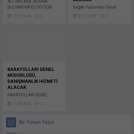
ALTUNİZADE-BOSNA
pencerede açılır) WhatsApp
tıklayın (Yeni pencerede
BULVARI RAYLI SİSTEM
Sağlık Yatırımları Genel
Facebook'ta paylaşmak için
açılır) LinkedIn WhatsApp'ta
HATTI KONTROLLÜK VE
Müdürlüğü tarafından
tıklayın (Yeni...
paylaşmak için tıklayın (Yeni
11.02.2026
0
29.12.2025
0
DANIŞMANLIK İHALESİ…
yapılan duyuruya göre
pencerede açılır) WhatsApp
Ulaştırma ve Altyapı
2025/2315530 İKN numaralı
Facebook'ta paylaşmak için
Yatırımları Genel
dosya konusu Samsun
tıklayın (Yeni...
Müdürlüğü’nce
İlkadım Devlet Hastanesi
2021/377866 KİK numaralı
(350 Yatak) Uygulama
dosya konusu Altunizade-
Projeleri ve İhale
Bosna Bulvarı Raylı Sistem
Dokümanlarının
Hattı Bunu paylaş: X'te
Hazırlanması Bunu paylaş:
paylaşmak için tıklayın (Yeni
X'te paylaşmak için tıklayın
KARAYOLLARI GENEL
pencerede açılır) X Linkedln
(Yeni pencerede açılır) X
MÜDÜRLÜĞÜ,
üzerinden paylaşmak için
Linkedln üzerinden
DANIŞMANLIK HİZMETİ
tıklayın (Yeni pencerede
paylaşmak için tıklayın (Yeni
ALACAK
açılır) LinkedIn WhatsApp'ta
pencerede açılır) LinkedIn
KARAYOLLARI GENEL
paylaşmak için tıklayın (Yeni
WhatsApp'ta paylaşmak için
MÜDÜRLÜĞÜ, DANIŞMANLIK
pencerede açılır) WhatsApp
tıklayın (Yeni pencerede
11.09.2025
0
HİZMETİ ALACAK
Facebook'ta paylaşmak için
açılır) WhatsApp
Karayolları Genel Müdürlüğü
tıklayın (Yeni...
Facebook'ta paylaşmak için
tarafından yapılan duyuruya
tıklayın (Yeni...
Bir Yorum Yazın
göre, 2025/1338103 İKN
numaralı dosya konusu