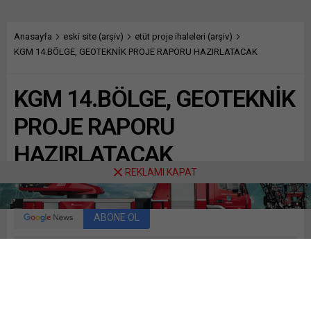
Anasayfa
eski site (arşiv)
etüt proje ihaleleri (arşiv)
KGM 14.BÖLGE, GEOTEKNİK PROJE RAPORU HAZIRLATACAK
KGM 14.BÖLGE, GEOTEKNİK
PROJE RAPORU
HAZIRLATACAK
REKLAMI KAPAT
Paylaş
Tweetle
Gönder
ABONE OL