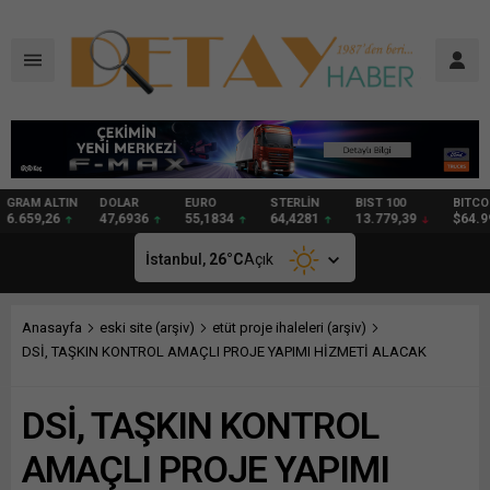
DOLAR
EURO
STERLİN
BIST 100
BITCOIN
GRAM
47,6936
55,1834
64,4281
13.779,39
$64.992
97,25
İstanbul,
26
°C
Açık
Anasayfa
eski site (arşiv)
etüt proje ihaleleri (arşiv)
DSİ, TAŞKIN KONTROL AMAÇLI PROJE YAPIMI HİZMETİ ALACAK
DSİ, TAŞKIN KONTROL
AMAÇLI PROJE YAPIMI