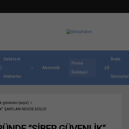
Sektörel
İhale
Firma
Abonelik
Rehberi
Haberler
Sonuçlar
 görünüm (arşiv)
” ŞARTLARI REVİZE EDİLDİ
RÜNDE “SİBER GÜVENLİK”