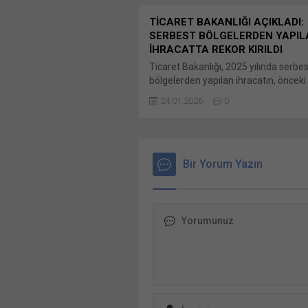
TİCARET BAKANLIĞI AÇIKLADI:
SERBEST BÖLGELERDEN YAPIL
İHRACATTA REKOR KIRILDI
Ticaret Bakanlığı, 2025 yılında serbes
bölgelerden yapılan ihracatın, önceki 
yüzde 4 artarak 12,5 milyar dolara ula
24.01.2026
0
2023 yılında kaydedilen tüm zamanla
rekorunun kırıldığını Bunu paylaş: X't
paylaşmak için tıklayın (Yeni pencered
X Linkedln üzerinden paylaşmak için t
(Yeni pencerede açılır) LinkedIn Wha
Bir Yorum Yazın
paylaşmak için tıklayın (Yeni pencered
WhatsApp Facebook'ta paylaşmak için
(Yeni...