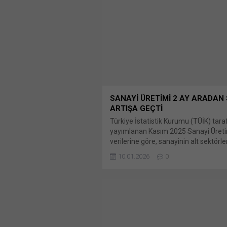
SANAYİ ÜRETİMİ 2 AY ARADAN
ARTIŞA GEÇTİ
Türkiye İstatistik Kurumu (TÜİK) tar
yayımlanan Kasım 2025 Sanayi Üret
verilerine göre, sanayinin alt sektörle
(2021=100 referans yıllı) incelendiği
10.01.2026
0
yılı Kasım ayında madencilik ve Bunu
X'te paylaşmak için tıklayın (Yeni p
açılır) X Linkedln üzerinden paylaşma
tıklayın (Yeni pencerede açılır) Linke
WhatsApp'ta paylaşmak için tıklayın 
pencerede açılır) WhatsApp Faceboo
paylaşmak için tıklayın (Yeni...