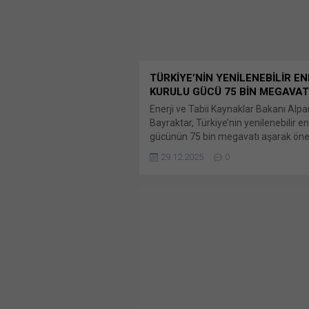
TÜRKİYE’NİN YENİLENEBİLİR EN
KURULU GÜCÜ 75 BİN MEGAVATI
Enerji ve Tabii Kaynaklar Bakanı Alpa
Bayraktar, Türkiye’nin yenilenebilir en
gücünün 75 bin megavatı aşarak önem
eşiği geride bıraktığını söyledi. Türkiy
29.12.2025
0
toplam elektrik Bunu paylaş: X'te p
için tıklayın (Yeni pencerede açılır) X
üzerinden paylaşmak için tıklayın (Ye
pencerede açılır) LinkedIn WhatsApp
paylaşmak için tıklayın (Yeni pencered
WhatsApp Facebook'ta paylaşmak için
(Yeni...