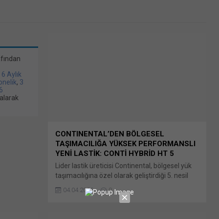
afından
/ 6 Aylık
bonelik
,
3
6
alarak
CONTINENTAL’DEN BÖLGESEL
TAŞIMACILIĞA YÜKSEK PERFORMANSLI
YENİ LASTİK: CONTİ HYBRİD HT 5
Lider lastik üreticisi Continental, bölgesel yük
taşımacılığına özel olarak geliştirdiği 5. nesil
hibrit lastik ailesini Conti Hybrid HT 5 ile
04.04.2026
0
genişletti. Şehir içi dağıtımdan otoyol Bunu
paylaş: X'te paylaşmak için tıklayın (Yeni
pencerede açılır) X Linkedln üzerinden