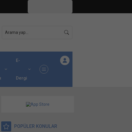
İstanbul,
31
°C
Açık
E-
ı
Dergi
POPÜLER KONULAR