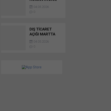
YATIRIMI İÇİN
04.05.2026
SATIN ALMA
0
SÖZLEŞMESİNİ
İMZALADI
DIŞ TİCARET
AÇIĞI MARTTA
YÜZDE 56 ARTTI
04.05.2026
0