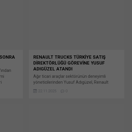
paylaşmak için tıklayın (Yeni pencerede açılır)
LinkedIn WhatsApp'ta paylaşmak için tıklayın
(Yeni pencerede açılır) WhatsApp Facebook'ta
paylaşmak için tıklayın (Yeni...
 SONRA
RENAULT TRUCKS TÜRKİYE SATIŞ
DİREKTÖRLÜĞÜ GÖREVİNE YUSUF
ADIGÜZEL ATANDI
afından
imi
Ağır ticari araçlar sektörünün deneyimli
ri
yöneticilerinden Yusuf Adıgüzel, Renault
nde, 2025
Trucks Türkiye Satış Direktörü olarak yeni
22.11.2025
0
 paylaş:
görevine başladı. Renault Trucks Türkiye, satış
encerede
organizasyonunu daha da güçlendirme Bunu
k için
paylaş: X'te paylaşmak için tıklayın (Yeni
dIn
pencerede açılır) X Linkedln üzerinden
(Yeni
paylaşmak için tıklayın (Yeni pencerede açılır)
k'ta
LinkedIn WhatsApp'ta paylaşmak için tıklayın
(Yeni pencerede açılır) WhatsApp Facebook'ta