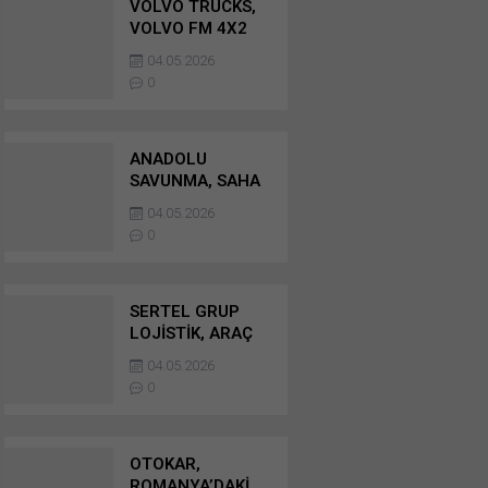
VOLVO TRUCKS,
VOLVO FM 4X2
KAMYON İLE DE
04.05.2026
EURO NCAP’TEN
0
5 YILDIZ ALDI
ANADOLU
SAVUNMA, SAHA
EXPO’DA
04.05.2026
GELECEĞİN
0
SAVUNMA
ÇÖZÜMLERİNİ
SERGİLEYECEK
SERTEL GRUP
LOJİSTİK, ARAÇ
FİLOSUNU 153
04.05.2026
ADET MERCEDES-
0
BENZ ACTROS VE
ATEGO İLE
GENİŞLETTİ
OTOKAR,
ROMANYA’DAKİ