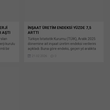
paylaşmak için tıklayın (Yeni...
ERJİ
İNŞAAT ÜRETİM ENDEKSİ YÜZDE 7,5
 AŞTI
ARTTI
rslan
Türkiye İstatistik Kurumu (TÜİK), Aralık 2025
erji kurulu
dönemine ait inşaat üretim endeksi verilerini
li bir
açıkladı. Buna göre endeks, geçen yıl aralıkta
e’nin
yıllık bazda yüzde 7,5 artış kaydetti. Bunu
21.02.2026
0
aylaşmak
paylaş: X'te paylaşmak için tıklayın (Yeni
 Linkedln
pencerede açılır) X Linkedln üzerinden
ni
paylaşmak için tıklayın (Yeni pencerede açılır)
'ta
LinkedIn WhatsApp'ta paylaşmak için tıklayın
e açılır)
(Yeni pencerede açılır) WhatsApp Facebook'ta
 tıklayın
paylaşmak için tıklayın (Yeni...