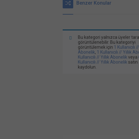
Benzer Konular
Bu kategori yalnızca üyeler tar
görüntülenebilir. Bu kategoriyi
görüntülemek için
1 Kullanıcılı /
Abonelik
,
1 Kullanıcılı // Yıllık A
Kullanıcılı // Yıllık Abonelik
veya
Kullanıcılı // Yıllık Abonelik
satın 
kaydolun.