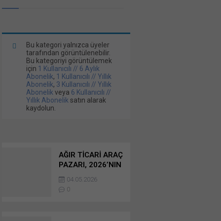
Bu kategori yalnızca üyeler
tarafından görüntülenebilir.
Bu kategoriyi görüntülemek
için
1 Kullanıcılı // 6 Aylık
Abonelik
,
1 Kullanıcılı // Yıllık
Abonelik
,
3 Kullanıcılı // Yıllık
Abonelik
veya
6 Kullanıcılı //
Yıllık Abonelik
satın alarak
kaydolun.
AĞIR TİCARİ ARAÇ
PAZARI, 2026’NIN
İLK ÇEYREĞİNİ
04.05.2026
KONTROLLÜ BİR
0
DARALMA İLE
KAPATTI