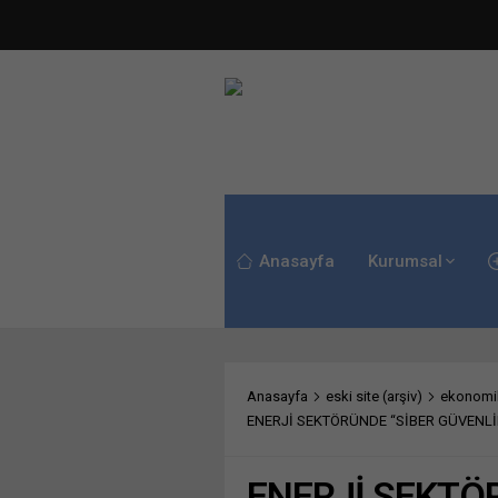
Anasayfa
Kurumsal
Anasayfa
eski site (arşiv)
ekonomik
ENERJİ SEKTÖRÜNDE “SİBER GÜVENLİK
ENERJİ SEKTÖ