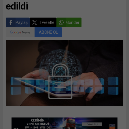
edildi
Paylaş
Tweetle
Gönder
ABONE OL