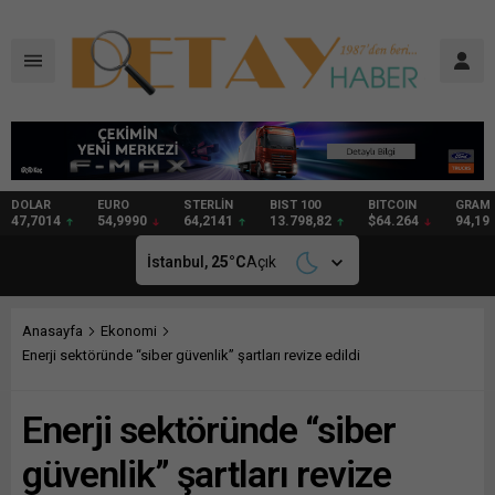
DOLAR
EURO
STERLİN
BIST 100
BITCOIN
GRAM
47,7014
54,9990
64,2141
13.798,82
$64.264
94,19
İstanbul,
25
°C
Açık
Anasayfa
Ekonomi
Enerji sektöründe “siber güvenlik” şartları revize edildi
Enerji sektöründe “siber
güvenlik” şartları revize