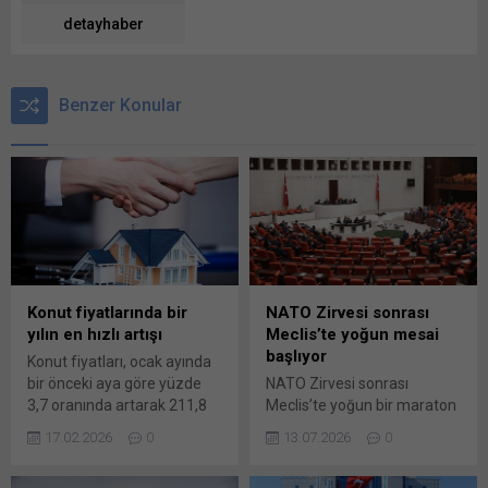
detayhaber
Benzer Konular
Konut fiyatlarında bir
NATO Zirvesi sonrası
yılın en hızlı artışı
Meclis’te yoğun mesai
başlıyor
Konut fiyatları, ocak ayında
bir önceki aya göre yüzde
NATO Zirvesi sonrası
3,7 oranında artarak 211,8
Meclis’te yoğun bir maraton
seviyesine yükseldi. Böylece
başlıyor. En düşük emekli
17.02.2026
0
13.07.2026
0
konut fiyatları, Ocak
aylığı, 12’nci Yargı Paketi ve
2025’ten bu yana en hızlı
öğrenci affını içeren torba