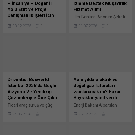
– İhsaniye – Döger İl
İzleme Destek Müşavirlik
Yolu Etüt Ve Proje
Hizmet Alımı
Danışmanlık İşleri İçin
İller Bankası Anonim Şirketi
Teklif İstiyor
Genel Müdürlüğü Yatırım
08.12.2025
0
01.07.2026
0
Karayolları Genel Müdürlüğü
Koordinasyon Dairesi
tarafından 21 Ekim 2025
Başkanlığı’nca yapılan
tarihinde firmalardan ön
duyuruya göre
yeterlik başvuruları alınan
2026/1209220 İKN numaralı
2025/1501203 İKN numaralı
dosya konusu Osmaniye
dosya konusu
Merkez Atıksu Arıtma Tesisi
(Afyonkarahisar-Eskişehir)
Yapım İşi Bunu paylaş: X'te
Ayr – Gazlıgöl – İhsaniye –
paylaşmak için tıklayın (Yeni
Döger Bunu paylaş: X'te
pencerede açılır) X Linkedln
Driventic, Busworld
Yeni yılda elektrik ve
paylaşmak için tıklayın (Yeni
üzerinden paylaşmak için
İstanbul 2026’da Güçlü
doğal gaz faturaları
pencerede açılır) X Linkedln
tıklayın (Yeni pencerede
Vizyonu Ve Yenilikçi
zamlanacak mı? Bakan
üzerinden paylaşmak için
açılır) LinkedIn WhatsApp'ta
Çözümleriyle Öne Çıktı
Bayraktar yanıt verdi
tıklayın (Yeni pencerede
paylaşmak için tıklayın (Yeni
Ticari araç sürüş ve güç
Enerji Bakanı Alparslan
açılır) LinkedIn WhatsApp'ta
pencerede açılır) WhatsApp
aktarımı sistemleri alanında
Bayraktar, ocak ayında
paylaşmak için tıklayın (Yeni
Facebook'ta paylaşmak için
24.06.2026
0
26.12.2025
0
global bir teknoloji şirketi
doğal gaz ve elektrikte bir
pencerede açılır) WhatsApp
tıklayın (Yeni...
olan Driventic, bu yıl 11’incisi
fiyat düzenlemesi
Facebook'ta paylaşmak için
düzenlenen Busworld
planlamadıklarını, yıl içinde
tıklayın (Yeni...