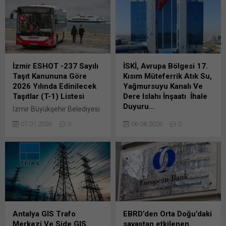
artışı göstermiş oldu. Öte
yasa masadayken;
yandan TCMB, Yeni Kiracı
“Terörsüz Türkiye” çerçeve
Kira Endeksi’ni ilk kez
yasası için uzlaşı turları
açıklamaya başlarken; buna
atılacak. Muhalefetle ortak
göre kiralar ocakta yüzde
zemin arayan AK Parti,
3,5 artış kaydetti. Türkiye’de
gerekirse ağustos ayında da
konutların kalite etkisinden...
mesaiye devam edecek.
İzmir ESHOT -237 Sayılı
İSKİ, Avrupa Bölgesi 17.
NATO Zirvesi sebebiyle ara
Taşıt Kanununa Göre
Kısım Müteferrik Atık Su,
verilen Meclis çalışmaları,...
2026 Yılında Edinilecek
Yağmursuyu Kanalı Ve
Taşıtlar (T-1) Listesi
Dere Islahı İnşaatı İhale
Duyuru…
İzmir Büyükşehir Belediyesi
ESHOT Genel
AVRUPA BÖLGESİ 17. KISIM
07.01.2026
0
06.08.2026
0
Müdürlüğü’nce hazırlanan
MÜTEFERRİK ATIK SU,
“2026 Mali Yılı Bütçesi”
YAĞMURSUYU KANALI VE
Kitapçığından derlenen
DERE ISLAHI İNŞAATI yapım
bilgilere göre, 237 Sayili
işi 4734 sayılı Kamu İhale
Taşıt Kanununa Göre 2026
Kanununun 19 uncu
Yılında Edinilecek Taşıtlar (T-
maddesine göre açık ihale
1) Bunu paylaş: X'te
Bunu paylaş: X'te
paylaşmak için tıklayın (Yeni
paylaşmak için tıklayın (Yeni
pencerede açılır) X Linkedln
pencerede açılır) X Linkedln
Antalya GIS Trafo
EBRD’den Orta Doğu’daki
üzerinden paylaşmak için
üzerinden paylaşmak için
Merkezi Ve Side GIS
savaştan etkilenen