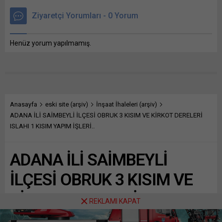
Ziyaretçi Yorumları - 0 Yorum
Henüz yorum yapılmamış.
Anasayfa
eski site (arşiv)
İnşaat İhaleleri (arşiv)
ADANA İLİ SAİMBEYLİ İLÇESİ OBRUK 3 KISIM VE KİRKOT DERELERİ
ISLAHI 1 KISIM YAPIM İŞLERİ..
ADANA İLİ SAİMBEYLİ
İLÇESİ OBRUK 3 KISIM VE
KİRKOT DERELERİ ISLAHI 1
REKLAMI KAPAT
KISIM YAPIM İŞLERİ..