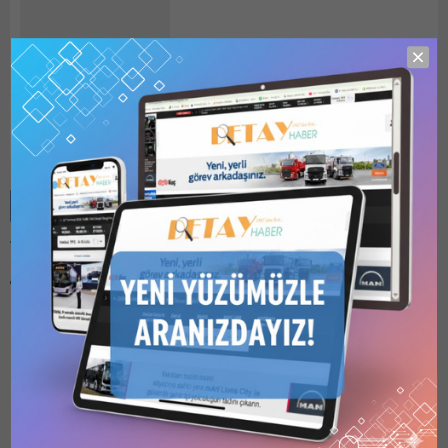
detayhaber
Benzer Konular
Bu kategori yalnızca
üyeler tarafından
görüntülenebilir. Bu
kategoriyi
görüntülemek için
1
Kullanıcılı // 6 Aylık
KAHRAMANMARAŞ
Abonelik
,
1 Kullanıcılı
ILICA ATIKSU ARITMA
// Yıllık Abonelik
,
3
Kullanıcılı // Yıllık
TESİSİ YAPIM İŞLERİNE