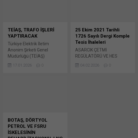
Türkiye Elektrik İletim AŞ’nin
arasında yer alan ve kenti
(TEİAŞ) internet sitesinde
metro ile Bunu paylaş: X'te
yayımlandı. Bunu paylaş:
paylaşmak için tıklayın (Yeni
X'te paylaşmak için tıklayın
pencerede açılır) X Linkedln
(Yeni pencerede açılır) X
üzerinden paylaşmak için
TEİAŞ, TRAFO İŞLERİ
25 Ekim 2021 Tarihli
Linkedln üzerinden
tıklayın (Yeni pencerede
YAPTIRACAK
1726 Sayılı Dergi Komple
paylaşmak için tıklayın (Yeni
açılır) LinkedIn WhatsApp'ta
Tesis İhaleleri
Türkiye Elektrik İletim
pencerede açılır) LinkedIn
paylaşmak için tıklayın (Yeni
Anonim Şirketi Genel
ASARCIK ÇETMİ
WhatsApp'ta paylaşmak için
pencerede açılır) WhatsApp
Müdürlüğü (TEİAŞ)
REGÜLATÖRÜ VE HES
tıklayın (Yeni pencerede
Facebook'ta paylaşmak için
tarafından yapılan duyuruya
PROJESİ MÜRACAAT
açılır) WhatsApp
tıklayın (Yeni...
17.01.2026
0
04.02.2026
0
göre, 2025/2409372 İKN
ŞARTLARI BELLİ OLDU
Facebook'ta paylaşmak için
numaralı dosya konusu
Devlet Su İşleri Genel
tıklayın (Yeni...
İTM.547 Referanslı, 154 kV
Müdürlüğü’nce
Beylikbağı GIS TM Yapımı
yürütülmekte olan HES
Bunu paylaş: X'te
projeleri (TABLO-2)
paylaşmak için tıklayın (Yeni
listesinde “ İLK ETÜT
pencerede açılır) X Linkedln
RAPORU Bunu paylaş: X'te
üzerinden paylaşmak için
paylaşmak için tıklayın (Yeni
tıklayın (Yeni pencerede
pencerede açılır) X Linkedln
BOTAŞ, DÖRTYOL
açılır) LinkedIn WhatsApp'ta
üzerinden paylaşmak için
PETROL VE FSRU
paylaşmak için tıklayın (Yeni
tıklayın (Yeni pencerede
İSKELESİNİN
pencerede açılır) WhatsApp
açılır) LinkedIn WhatsApp'ta