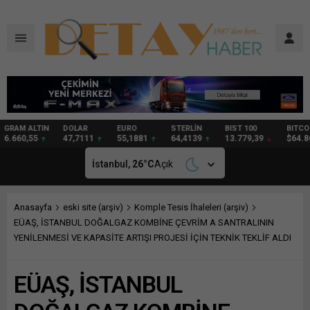
DOLAR
EURO
STERLİN
BIST 100
BITCOIN
GRAM
47,7111
55,1881
64,4139
13.779,39
$64.862
97,57
İstanbul,
26
°C
Açık
Anasayfa
eski site (arşiv)
Komple Tesis İhaleleri (arşiv)
EÜAŞ, İSTANBUL DOĞALGAZ KOMBİNE ÇEVRİM A SANTRALININ
YENİLENMESİ VE KAPASİTE ARTIŞI PROJESİ İÇİN TEKNİK TEKLİF ALDI
EÜAŞ, İSTANBUL