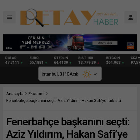
DOLAR
EURO
STERLİN
BIST 100
BITCOIN
GRAM
47,7111
55,1881
64,4139
13.779,39
$64.963
97,57
İstanbul,
31
°C
Açık
Anasayfa
Ekonomi
Fenerbahçe başkanını seçti: Aziz Yıldırım, Hakan Safi’ye fark attı
Fenerbahçe başkanını seçti:
Aziz Yıldırım, Hakan Safi’ye