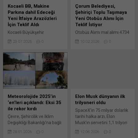
açılır) X Linkedln üzerinden
Tedesco, Trabzonspor’dan
Kocaeli BB, Makine
Çorum Belediyesi,
paylaşmak için tıklayın (Yeni
sonra Beşiktaş’ı da yenerek
Parkına dahil Edeceği
Şehiriçi Toplu Taşımaya
pencerede açılır) LinkedIn
2 büyük maçta da galibiyet
Yeni İtfaiye Arazözleri
Yeni Otobüs Alımı İçin
WhatsApp'ta paylaşmak için
elde etti.Ligin...
İçin Teklif Aldı
Teklif İstiyor
tıklayın (Yeni pencerede
Kocaeli Büyükşehir
Otobüs Alımı mal alımı 4734
açılır) WhatsApp
Belediyesi İtfaiye Dairesi
sayılı Kamu İhale
Facebook'ta paylaşmak için
23.07.2026
0
10.02.2026
0
Başkanlığı – İtfaiye İdare
Kanununun 19 uncu
tıklayın (Yeni...
Şube Müdürlüğü’nce daha
maddesine göre açık ihale
önce ihalesine çıkılan
usulü ile ihale edilecektir.
(DETAY-1960)
İhaleye ilişkin ayrıntılı bilgiler
2026/1089469 İKN numaralı
aşağıda yer Bunu paylaş:
dosya konusu 4 adet 4×4
X'te paylaşmak için tıklayın
çift Bunu paylaş: X'te
(Yeni pencerede açılır) X
paylaşmak için tıklayın (Yeni
Linkedln üzerinden
pencerede açılır) X Linkedln
paylaşmak için tıklayın (Yeni
Meteorolojide 2025’in
Elon Musk dünyanın ilk
üzerinden paylaşmak için
pencerede açılır) LinkedIn
‘en’leri açıklandı: Eksi 35
trilyoneri oldu
tıklayın (Yeni pencerede
WhatsApp'ta paylaşmak için
ile rekor kırdı
SpaceX’in 75 milyar dolarlık
açılır) LinkedIn WhatsApp'ta
tıklayın (Yeni pencerede
Çevre, Şehircilik ve İklim
tarihi halka arzı, Elon
paylaşmak için tıklayın (Yeni
açılır) WhatsApp
Değişikliği Bakanlığı’na bağlı
Musk’ın servetini 1,1 trilyon
pencerede açılır) WhatsApp
Facebook'ta paylaşmak için
Meteoroloji Genel
doların üzerine taşıdı. Musk
Facebook'ta paylaşmak için
tıklayın (Yeni...
28.01.2026
0
12.06.2026
0
Müdürlüğü, 2025 yılında en
böylece dünyanın ilk
tıklayın (Yeni...