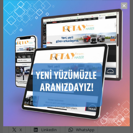
Safi’den açıklama: Tebrik
ediyorum
Safi cephesi gelen sonuçların ardından tribününden ayrıldı
ve Yıldırım’ı tebrik etti.
Safi seçim sonuçları sonrası yaptığı açıklamada,
“Camiamız böyle istedi, camiamıza nefes ve heyecan
getirmeye çalıştım. Ciddi yatırım ve transfer sözü verdim,
kontratlarını da yaptığımızı söyledim. Takdiri gördüğünüz
gibi Fenerbahçe camiası başka türlü anlıyor, eskiyle
yaşamayı seviyor. Rakibimizi, tebrik ediyorum. İnşallah
kendisi başarılı olur.” ifadelerini kullandı.
Bunu paylaş:
X
LinkedIn
WhatsApp