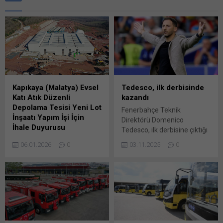
Kapıkaya (Malatya) Evsel
Tedesco, ilk derbisinde
Katı Atık Düzenli
kazandı
Depolama Tesisi Yeni Lot
Fenerbahçe Teknik
İnşaatı Yapım İşi İçin
Direktörü Domenico
İhale Duyurusu
Tedesco, ilk derbisine çıktığı
Kapıkaya (Malatya) Evsel
Beşiktaş’a karşı sahadan 3-
06.01.2026
0
03.11.2025
0
Katı Atık Düzenli Depolama
2 galip ayrıldı. Trendyol
Tesisi Yeni Lot İnşaatı
Süper Lig’in 11. haftasında
Yapım İşi yapım işi 4734
Fenerbahçe, deplasmanda
sayılı Kamu İhale
karşılaştığı Beşiktaş’ı 3-2
Kanununun 19 uncu
mağlup etti. Bu maçla
maddesine göre açık Bunu
birlikte sarı-lacivertlilerin
paylaş: X'te paylaşmak için
teknik direktörü Domenico
tıklayın (Yeni pencerede
Tedesco, ilk derbisini çıktı.