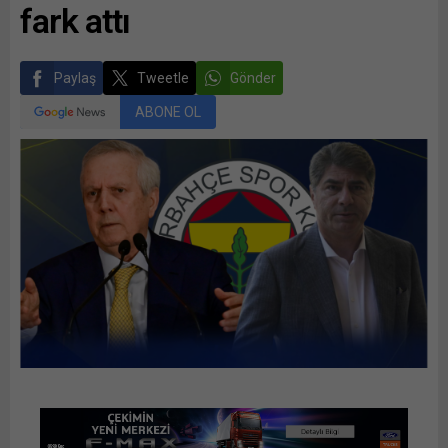
fark attı
Paylaş
Tweetle
Gönder
ABONE OL