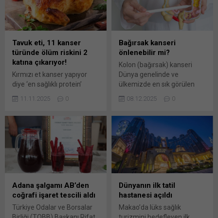
hizmetiyle yakından takip
Ancak genellikle
ediyor. Sağlığın Geliştirilmesi
önemsenmiyor. Oysa
Genel Müdürü Doç. Dr.
uzmanlar varisin ilerleyen
Muhammed Atak, tütün ve
evrelerde ciddi
tütün ürünleriyle
komplikasyonlara neden
Tavuk eti, 11 kanser
Bağırsak kanseri
mücadelenin Bakanlığın en
olabileceğine dikkat
türünde ölüm riskini 2
önlenebilir mi?
öncelikli konularından biri
çekiyor… ‘’Varis yalnızca
katına çıkarıyor!
Kolon (bağırsak) kanseri
olduğunu söyledi. Dumansız
estetik bir sorun değil; tedavi
Kırmızı et kanser yapıyor
Dünya genelinde ve
hava sahası...
edilmesi...
diye ‘en sağlıklı protein’
ülkemizde en sık görülen
olarak hepimiz ona sığındık…
kanser türlerindendir. Ancak
11.11.2025
0
08.12.2025
0
Ancak son yapılan araştırma
önüne geçilebilir bir
ezberleri bozdu. tavuk etiyle
hastalıktır. Bağırsak kanseri,
ilgili yayımlanan son
yaşamı tehdit eden kanser
araştırma, tüm ezberleri
türleri arasında üçüncü
bozdu! 20 yıl süren ve 5 bin
sırada yer alıyor. Kalın
kişiyi inceleyen İtalyan bilim
bağırsak kanserinin
insanları açıkladı: Tavuk eti,
oluşumunda genetik
mide ve bağırsak dahil 11
faktörler, beslenme
farklı kanser türünde ölüm...
alışkanlıkları ve polipler rol
Adana şalgamı AB’den
Dünyanın ilk tatil
oynuyor. Türk
coğrafi işaret tescili aldı
hastanesi açıldı
Gastroenteroloji Derneği
Türkiye Odalar ve Borsalar
Makao’da lüks sağlık
(TGD) tarafından
Birliği (TOBB) Başkanı Rifat
turizmini hedefleyen ilk