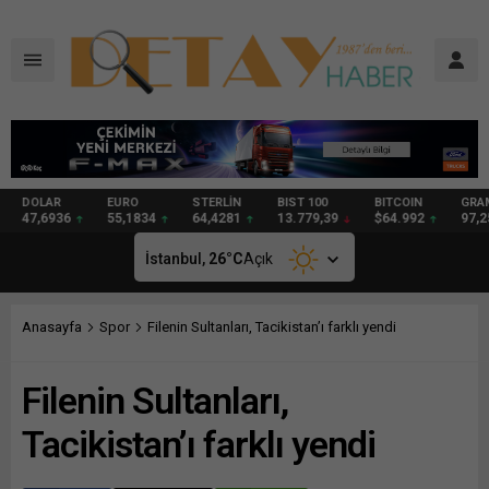
DOLAR
EURO
STERLİN
BIST 100
BITCOIN
GRAM
47,6936
55,1834
64,4281
13.779,39
$64.992
97,25
İstanbul,
26
°C
Açık
Anasayfa
Spor
Filenin Sultanları, Tacikistan’ı farklı yendi
Filenin Sultanları,
Tacikistan’ı farklı yendi