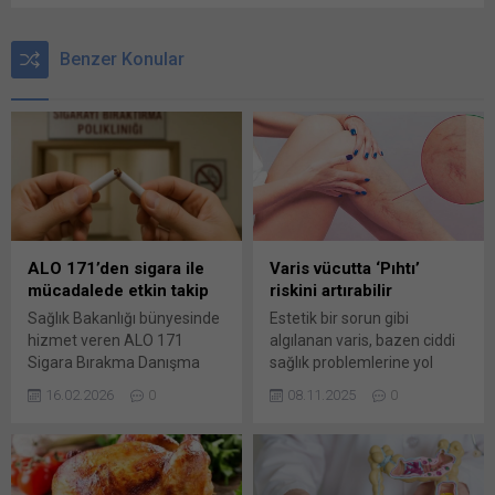
Benzer Konular
ALO 171’den sigara ile
Varis vücutta ‘Pıhtı’
mücadalede etkin takip
riskini artırabilir
Sağlık Bakanlığı bünyesinde
Estetik bir sorun gibi
hizmet veren ALO 171
algılanan varis, bazen ciddi
Sigara Bırakma Danışma
sağlık problemlerine yol
Hattı, sigarayı bırakmak
açabilir. Damar içerisinde
16.02.2026
0
08.11.2025
0
isteyen vatandaşlara
pıhtı oluşması ve akciğere
psikososyal destek sunarak,
pıhtı atması gibi… Varis,
süreci aktif izleme ve
toplumumuzda yaygın
motivasyonel danışmanlık
görülen bir damar hastalığı.