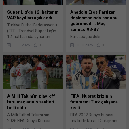
Süper Lig’de 12. haftanın
Anadolu Efes Partizan
VAR kayıtları açıklandı
deplasmanında sonunu
getiremedi… Maç
Türkiye Futbol Federasyonu
sonucu 93-87
(TFF), Trendyol Süper Lig’in
12. haftasında oynanan
EuroLeague’deki
karşılaşmaların VAR
temsilcimiz Anadolu Efes, 3.
11.11.2025
0
10.10.2025
0
kayıtlarını açıkladı. TFF,
hafta maçında konuk
Süper Lig’in 12. haftasında
olduğu Sırbistan ekibi
oynanan karşılaşmaların
Partizan’a 93-87 yenildi.
Video Yardımcı Hakem
Lacivert-beyazlılar bu
(VAR) kayıtlarını Youtube
sonuçla 2. yenilgisini aldı.
hesabından ses ve
Anadolu Efes,
görüntülü olarak paylaştı.
EuroLeague’in 3. haftasında
Videoda yer alan maçlar ve
deplasmanda Sırp ekibi
alınan kararlar şöyle: – VAR:
Partizan’a 93-87 mağlup
A Milli Takım’ın play-off
FIFA, Nusret krizinin
Potansiyel gol öncesi ofsayt
oldu. Anadolu Efes’te
turu maçlarının saatleri
faturasını Türk çalışana
için sahada inceleme...
Cordinier’nin 24 sayısı
belli oldu
kesti
mağlubiyeti önleyemedi. Ev
A Milli Futbol Takımı’nın
FIFA 2022 Dünya Kupası
sahibi takım adına Brown’ın
2026 FIFA Dünya Kupası
finalinde Nusret Gökçe’nin
24 sayısı galibiyette önemli
Avrupa Elemeleri play-off
sahaya girmesiyle patlak
rol oynadı....