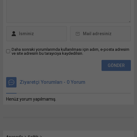
Tesisleri’nde teknik direktör
kadar kiralık olarak kadroya
Vincenzo Montella
dahil edildiği bildirildi. Kulüp
yönetimindeki idman,
Başkanı Ali Zeki Saruhan’ın
salondaki hazırlık
imza törenine katıldığı
çalışmasıyla başladı. Daha...
belirtilen açıklamada, şu
ifadelere yer verildi:...
Daha sonraki yorumlarımda kullanılması için adım, e-posta adresim
ve site adresim bu tarayıcıya kaydedilsin.
Ziyaretçi Yorumları - 0 Yorum
Henüz yorum yapılmamış.
Anasayfa
Sağlık