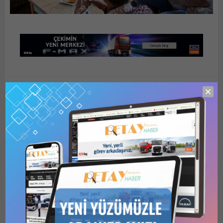
detayhaber
Yayınlama: 11.11.2025
A
A
+
-
0
Yeni bir araştırmaya göre, birden fazla dil öğrenmek
yaşlanmaya karşı güçlü bir korunma yöntemi sunuyor.
Birden fazla dil konuşmak sosyal ve kültürel açıdan her
zaman zenginleştiridir, ancak yeni bir araştırma
beklenmedik bir faydayı daha ortaya koydu: Daha uzun
yaşamamıza da yardımcı olabilir.