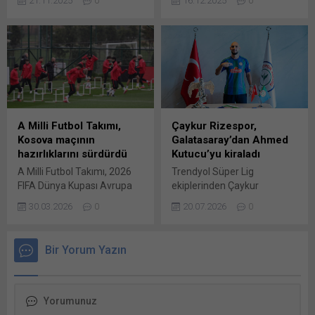
21.11.2025
0
16.12.2025
0
turu yarı finalinde Romanya
veren krizde fatura, FIFA’da
ile sahasında oynayacağı
görevli Türk çalışan Ersan
maçın başlama saati belli
Gökay’a kesildi. İşten
oldu. A Milli Futbol Takımı’nın
çıkarılan ve psikolojik tedavi
2026 FIFA Dünya Kupası
gören Gökay, dava açarak
Avrupa Elemeleri play-off
“başkalarını korumak için
turu yarı finalinde Romanya
feda edildim” dedi. Katar’da
ile sahasında oynayacağı
düzenlenen FIFA 2022
maçın başlama saati belli
Dünya Kupası finali,
A Milli Futbol Takımı,
Çaykur Rizespor,
oldu. UEFA tarafından
Arjantin’in zaferinden çok,
Kosova maçının
Galatasaray’dan Ahmed
merkezi olarak...
ünlü şef Nusret Gökçe’nin
hazırlıklarını sürdürdü
Kutucu’yu kiraladı
(Salt Bae) sahaya girerek
A Milli Futbol Takımı, 2026
Trendyol Süper Lig
kupa...
FIFA Dünya Kupası Avrupa
ekiplerinden Çaykur
Elemeleri play-off finalinde
Rizespor, Galatasaraylı
30.03.2026
0
20.07.2026
0
31 Mart Salı günü Kosova’ya
futbolcu Ahmed Kutucu’yu
konuk olacağı maçın
sezon sonuna kadar
hazırlıklarına devam etti.
kiraladığını duyurdu. Yeşil-
Bir Yorum Yazın
Türkiye Futbol
mavili kulüpten yapılan
Federasyonundan (TFF)
açıklamada, Galatasaray ve
yapılan açıklamaya göre TFF
Ahmed Kutucu ile
Hasan Doğan Milli Takımlar
anlaşmaya varıldığı,
Kamp ve Eğitim
oyuncunun sezon sonuna