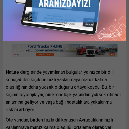
Araştırmacılar, 27 Avrupa ülkesinden 51 ile 90 yaşları
arasındaki 80 binden fazla kişinin anket verilerini analiz
ederek, sağlık ve yaşam tarzı etkenlerine göre
beklenenden daha hızlı mı yoksa daha yavaş mı
yaşlandıklarını inceledi.
Nature dergisinde yayımlanan bulgular, yalnızca bir dil
konuşabilen kişilerin hızlı yaşlanmaya maruz kalma
olasılığının daha yüksek olduğunu ortaya koydu. Bu, bir
kişinin biyolojik yaşının kronolojik yaşından yüksek olması
anlamına geliyor ve yaşa bağlı hastalıklara yakalanma
riskini artırıyor.
Öte yandan, birden fazla dil konuşan Avrupalıların hızlı
yaşlanmaya maruz kalma olasılığı ortalama olarak yarı