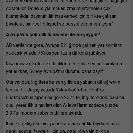
azaltır ve kardiyovasküler, metabolik ve bağışıklık sağlığını
destekler. Dolayısıyla mekanizma muhtemelen çok
katmanlıdır; dayanıklılık inşa etmek için birlikte çalışan
biyolojik, sinirsel, bilişsel ve sosyal etmenleri içerir.”
Avrupa’da çok dillilik nerelerde en yaygın?
AB verilerine göre, Avrupa Birliği’nde çalışan yetişkinlerin
yaklaşık yüzde 75’i birden fazla dil konuşabiliyor.
İskandinav ülkeleri iki dillilikte genellikle en üst sıralarda
yer alırken, Güney Avrupa’nın durumu daha zayıf.
Öte yandan, İngiltere’de son yıllarda yabancı dil öğrenimi
keskin bir düşüş yaşadı. Yükseköğretim Politika
Enstitüsü’nün raporuna göre 2024’te, İngiltere’deki başlıca
okul yeterlilik sınavları olan A-level’ların sadece yüzde
2,97’si modern yabancı dillere ayrıldı.
İbanez, çalışmasının, yalnızca olası sağlık faydaları için
değil, sosyal faydalar için de, özellikle yalnızlık ve