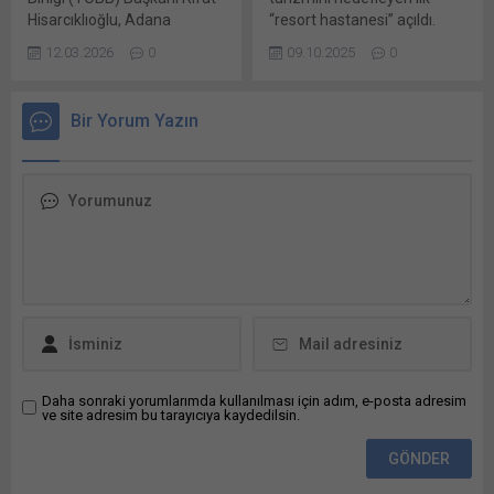
düzenlenen 42. Ulusal
Hisarcıklıoğlu, Adana
“resort hastanesi” açıldı.
Gastroenteroloji...
şalgamının Avrupa
Tesis, sağlık hizmetleriyle
12.03.2026
0
09.10.2025
0
Birliği’nden (AB) coğrafi
eğlenceyi birleştirerek
işaret tescili alan 45’inci
şehrin ekonomisini kumar
ürün olduğunu açıkladı.
gelirine bağımlılıktan
Bir Yorum Yazın
Hisarcıklıoğlu, NSosyal
kurtarmayı amaçlıyor. Çin’in
hesabından yaptığı
özel idari bölgesi olan
paylaşımda konuya ilişkin
Makao’da bu hafta, sağlık
bilgi verdi. Adana
taraması, ileri düzey
şalgamının, AB’den coğrafi
görüntüleme ve estetik
işaret tescili alan 45’inci
operasyonlar gibi lüks tıbbi
ürün olduğuna dikkati çeken
hizmetler sunacak ilk “resort
Hisarcıklıoğlu, şunları
hastanesi” açıldı. Hollywood
kaydetti:“Adana’ya ve
temalı hastane projesi...
ülkemize hayırlı olsun....
Daha sonraki yorumlarımda kullanılması için adım, e-posta adresim
ve site adresim bu tarayıcıya kaydedilsin.